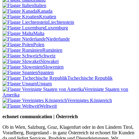
Italien
Kanada
Kroatien
Liechtenstein
Luxemburg
Malta
Niederlande
Polen
Rumänien
Schweiz
Slowakei
Slowenien
Spanien
Tschechische Republik
Ungarn
Vereinigte Staaten von
Amerika
Vereinigtes Königreich
Weltweit
echonet communication | Österreich
Ob in Wien, Salzburg, Graz, Klagenfurt oder in den Ländern Tirol,
Vorarlberg, Burgenland - in ganz Österreich ist echonet für Kunden
da und liefert Services, Produkte und Dienstleistungen. Wir