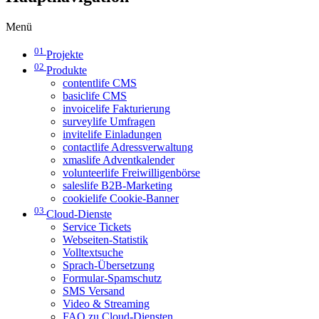
Menü
01
Projekte
02
Produkte
contentlife CMS
basiclife CMS
invoicelife Fakturierung
surveylife Umfragen
invitelife Einladungen
contactlife Adressverwaltung
xmaslife Adventkalender
volunteerlife Freiwilligenbörse
saleslife B2B-Marketing
cookielife Cookie-Banner
03
Cloud-Dienste
Service Tickets
Webseiten-Statistik
Volltextsuche
Sprach-Übersetzung
Formular-Spamschutz
SMS Versand
Video & Streaming
FAQ zu Cloud-Diensten