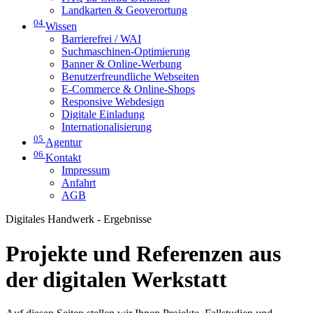
Landkarten & Geoverortung
04
Wissen
Barrierefrei / WAI
Suchmaschinen-Optimierung
Banner & Online-Werbung
Benutzerfreundliche Webseiten
E-Commerce & Online-Shops
Responsive Webdesign
Digitale Einladung
Internationalisierung
05
Agentur
06
Kontakt
Impressum
Anfahrt
AGB
Digitales Handwerk - Ergebnisse
Projekte und Referenzen aus
der digitalen Werkstatt