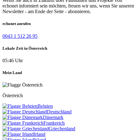
Wenn Sie auch in Zukunft über Fallstudien und Projekte von
echonet informiert sein möchten, freuen wir uns, wenn Sie unseren
Newsletter - am Ende der Seite - abonnieren.
echonet anrufen
0043 1 512 26 95
Lokale Zeit in Österreich
05:46 Uhr
Mein Land
Österreich
Belgien
Deutschland
Dänemark
Frankreich
Griechenland
Irland
Island