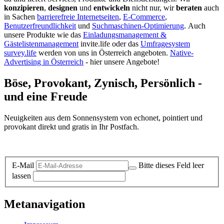
konzipieren
,
designen
und
entwickeln
nicht nur, wir
beraten
auch
in Sachen
barrierefreie Internetseiten
,
E-Commerce
,
Benutzerfreundlichkeit
und
Suchmaschinen-Optimierung
.
Auch
unsere Produkte wie das
Einladungsmanagement &
Gästelistenmanagement
invite.life oder das
Umfragesystem
survey.life
werden von uns in Österreich angeboten.
Native-
Advertising in Österreich
- hier unsere Angebote!
Böse, Provokant, Zynisch, Persönlich -
und eine Freude
Neuigkeiten aus dem Sonnensystem von echonet, pointiert und
provokant direkt und gratis in Ihr Postfach.
Datenschutz-Information zum Newsletter
E-Mail
Bitte dieses Feld leer
lassen
Metanavigation