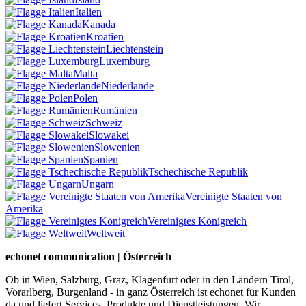
Italien
Kanada
Kroatien
Liechtenstein
Luxemburg
Malta
Niederlande
Polen
Rumänien
Schweiz
Slowakei
Slowenien
Spanien
Tschechische Republik
Ungarn
Vereinigte Staaten von
Amerika
Vereinigtes Königreich
Weltweit
echonet communication | Österreich
Ob in Wien, Salzburg, Graz, Klagenfurt oder in den Ländern Tirol,
Vorarlberg, Burgenland - in ganz Österreich ist echonet für Kunden
da und liefert Services, Produkte und Dienstleistungen. Wir