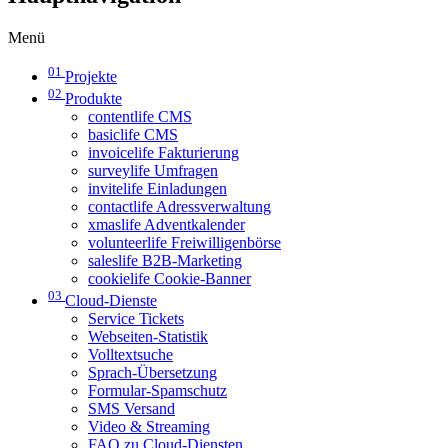
Menü
01
Projekte
02
Produkte
contentlife CMS
basiclife CMS
invoicelife Fakturierung
surveylife Umfragen
invitelife Einladungen
contactlife Adressverwaltung
xmaslife Adventkalender
volunteerlife Freiwilligenbörse
saleslife B2B-Marketing
cookielife Cookie-Banner
03
Cloud-Dienste
Service Tickets
Webseiten-Statistik
Volltextsuche
Sprach-Übersetzung
Formular-Spamschutz
SMS Versand
Video & Streaming
FAQ zu Cloud-Diensten