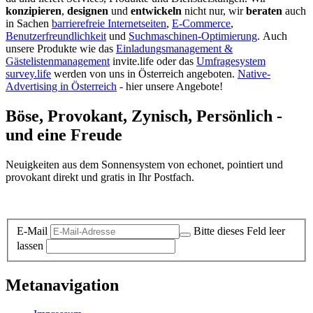
konzipieren
,
designen
und
entwickeln
nicht nur, wir
beraten
auch
in Sachen
barrierefreie Internetseiten
,
E-Commerce
,
Benutzerfreundlichkeit
und
Suchmaschinen-Optimierung
.
Auch
unsere Produkte wie das
Einladungsmanagement &
Gästelistenmanagement
invite.life oder das
Umfragesystem
survey.life
werden von uns in Österreich angeboten.
Native-
Advertising in Österreich
- hier unsere Angebote!
Böse, Provokant, Zynisch, Persönlich -
und eine Freude
Neuigkeiten aus dem Sonnensystem von echonet, pointiert und
provokant direkt und gratis in Ihr Postfach.
Datenschutz-Information zum Newsletter
E-Mail
Bitte dieses Feld leer
lassen
Metanavigation