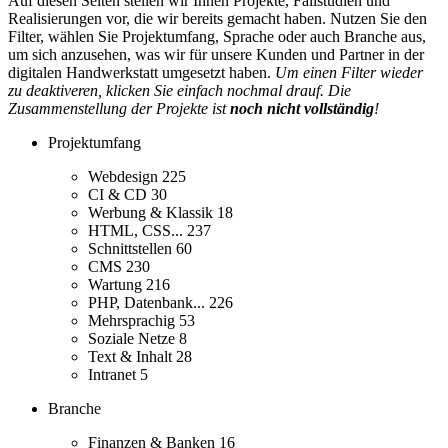
Auf diesen Seiten stellen wir Ihnen Projekte, Fallstudien und
Realisierungen vor, die wir bereits gemacht haben. Nutzen Sie den
Filter, wählen Sie Projektumfang, Sprache oder auch Branche aus,
um sich anzusehen, was wir für unsere Kunden und Partner in der
digitalen Handwerkstatt umgesetzt haben.
Um einen Filter wieder
zu deaktiveren, klicken Sie einfach nochmal drauf. Die
Zusammenstellung der Projekte ist
noch nicht vollständig
!
Projektumfang
Webdesign
225
CI & CD
30
Werbung & Klassik
18
HTML, CSS...
237
Schnittstellen
60
CMS
230
Wartung
216
PHP, Datenbank...
226
Mehrsprachig
53
Soziale Netze
8
Text & Inhalt
28
Intranet
5
Branche
Finanzen & Banken
16