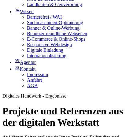
Landkarten & Geoverortung
04
Wissen
Barrierefrei / WAI
Suchmaschinen-Optimierung
Banner & Online-Werbung
Benutzerfreundliche Webseiten
E-Commerce & Online-Shops
Responsive Webdesign
Digitale Einladung
Internationalisierung
05
Agentur
06
Kontakt
Impressum
Anfahrt
AGB
Digitales Handwerk - Ergebnisse
Projekte und Referenzen aus
der digitalen Werkstatt