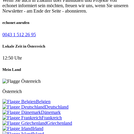
Wenn Sie auch in Zukunft über Fallstudien und Projekte von
echonet informiert sein möchten, freuen wir uns, wenn Sie unseren
Newsletter - am Ende der Seite - abonnieren.
echonet anrufen
0043 1 512 26 95
Lokale Zeit in Österreich
12:50 Uhr
Mein Land
Österreich
Belgien
Deutschland
Dänemark
Frankreich
Griechenland
Irland
Island