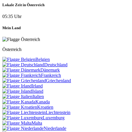
Lokale Zeit in Österreich
05:35 Uhr
Mein Land
Österreich
Belgien
Deutschland
Dänemark
Frankreich
Griechenland
Irland
Island
Italien
Kanada
Kroatien
Liechtenstein
Luxemburg
Malta
Niederlande