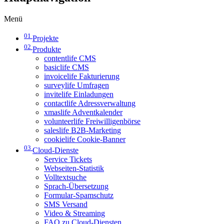
Menü
01
Projekte
02
Produkte
contentlife CMS
basiclife CMS
invoicelife Fakturierung
surveylife Umfragen
invitelife Einladungen
contactlife Adressverwaltung
xmaslife Adventkalender
volunteerlife Freiwilligenbörse
saleslife B2B-Marketing
cookielife Cookie-Banner
03
Cloud-Dienste
Service Tickets
Webseiten-Statistik
Volltextsuche
Sprach-Übersetzung
Formular-Spamschutz
SMS Versand
Video & Streaming
FAQ zu Cloud-Diensten