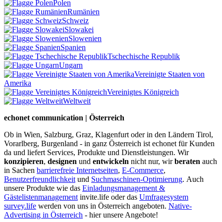
Polen
Rumänien
Schweiz
Slowakei
Slowenien
Spanien
Tschechische Republik
Ungarn
Vereinigte Staaten von
Amerika
Vereinigtes Königreich
Weltweit
echonet communication | Österreich
Ob in Wien, Salzburg, Graz, Klagenfurt oder in den Ländern Tirol,
Vorarlberg, Burgenland - in ganz Österreich ist echonet für Kunden
da und liefert Services, Produkte und Dienstleistungen. Wir
konzipieren
,
designen
und
entwickeln
nicht nur, wir
beraten
auch
in Sachen
barrierefreie Internetseiten
,
E-Commerce
,
Benutzerfreundlichkeit
und
Suchmaschinen-Optimierung
.
Auch
unsere Produkte wie das
Einladungsmanagement &
Gästelistenmanagement
invite.life oder das
Umfragesystem
survey.life
werden von uns in Österreich angeboten.
Native-
Advertising in Österreich
- hier unsere Angebote!