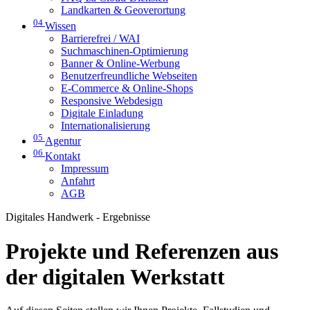
Landkarten & Geoverortung
04
Wissen
Barrierefrei / WAI
Suchmaschinen-Optimierung
Banner & Online-Werbung
Benutzerfreundliche Webseiten
E-Commerce & Online-Shops
Responsive Webdesign
Digitale Einladung
Internationalisierung
05
Agentur
06
Kontakt
Impressum
Anfahrt
AGB
Digitales Handwerk - Ergebnisse
Projekte und Referenzen aus
der digitalen Werkstatt