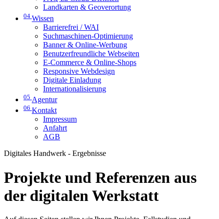
Landkarten & Geoverortung
04
Wissen
Barrierefrei / WAI
Suchmaschinen-Optimierung
Banner & Online-Werbung
Benutzerfreundliche Webseiten
E-Commerce & Online-Shops
Responsive Webdesign
Digitale Einladung
Internationalisierung
05
Agentur
06
Kontakt
Impressum
Anfahrt
AGB
Digitales Handwerk - Ergebnisse
Projekte und Referenzen aus
der digitalen Werkstatt