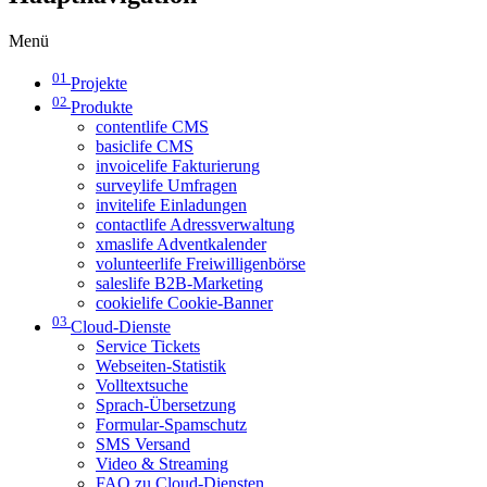
Menü
01
Projekte
02
Produkte
contentlife CMS
basiclife CMS
invoicelife Fakturierung
surveylife Umfragen
invitelife Einladungen
contactlife Adressverwaltung
xmaslife Adventkalender
volunteerlife Freiwilligenbörse
saleslife B2B-Marketing
cookielife Cookie-Banner
03
Cloud-Dienste
Service Tickets
Webseiten-Statistik
Volltextsuche
Sprach-Übersetzung
Formular-Spamschutz
SMS Versand
Video & Streaming
FAQ zu Cloud-Diensten