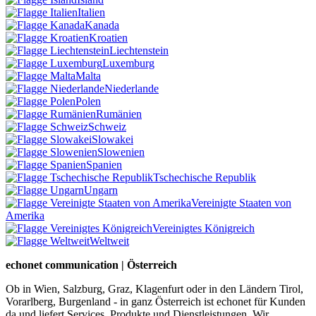
Italien
Kanada
Kroatien
Liechtenstein
Luxemburg
Malta
Niederlande
Polen
Rumänien
Schweiz
Slowakei
Slowenien
Spanien
Tschechische Republik
Ungarn
Vereinigte Staaten von
Amerika
Vereinigtes Königreich
Weltweit
echonet communication | Österreich
Ob in Wien, Salzburg, Graz, Klagenfurt oder in den Ländern Tirol,
Vorarlberg, Burgenland - in ganz Österreich ist echonet für Kunden
da und liefert Services, Produkte und Dienstleistungen. Wir