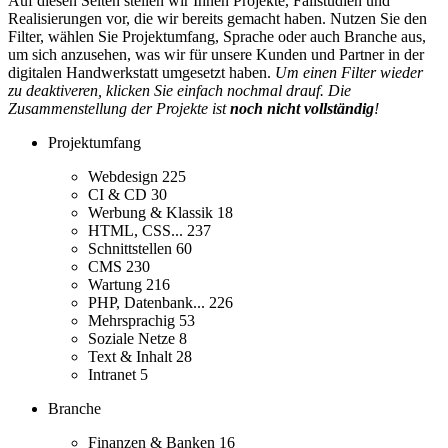
Auf diesen Seiten stellen wir Ihnen Projekte, Fallstudien und
Realisierungen vor, die wir bereits gemacht haben. Nutzen Sie den
Filter, wählen Sie Projektumfang, Sprache oder auch Branche aus,
um sich anzusehen, was wir für unsere Kunden und Partner in der
digitalen Handwerkstatt umgesetzt haben.
Um einen Filter wieder
zu deaktiveren, klicken Sie einfach nochmal drauf. Die
Zusammenstellung der Projekte ist
noch nicht vollständig
!
Projektumfang
Webdesign
225
CI & CD
30
Werbung & Klassik
18
HTML, CSS...
237
Schnittstellen
60
CMS
230
Wartung
216
PHP, Datenbank...
226
Mehrsprachig
53
Soziale Netze
8
Text & Inhalt
28
Intranet
5
Branche
Finanzen & Banken
16