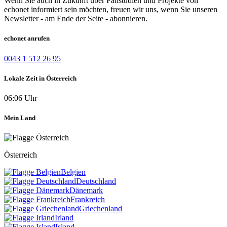
Wenn Sie auch in Zukunft über Fallstudien und Projekte von
echonet informiert sein möchten, freuen wir uns, wenn Sie unseren
Newsletter - am Ende der Seite - abonnieren.
echonet anrufen
0043 1 512 26 95
Lokale Zeit in Österreich
06:06 Uhr
Mein Land
Österreich
Belgien
Deutschland
Dänemark
Frankreich
Griechenland
Irland
Island