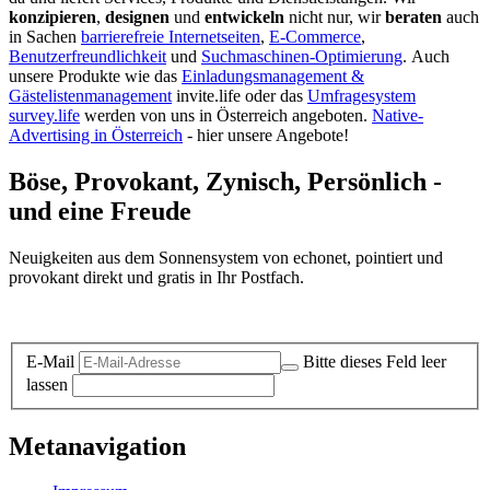
konzipieren
,
designen
und
entwickeln
nicht nur, wir
beraten
auch
in Sachen
barrierefreie Internetseiten
,
E-Commerce
,
Benutzerfreundlichkeit
und
Suchmaschinen-Optimierung
.
Auch
unsere Produkte wie das
Einladungsmanagement &
Gästelistenmanagement
invite.life oder das
Umfragesystem
survey.life
werden von uns in Österreich angeboten.
Native-
Advertising in Österreich
- hier unsere Angebote!
Böse, Provokant, Zynisch, Persönlich -
und eine Freude
Neuigkeiten aus dem Sonnensystem von echonet, pointiert und
provokant direkt und gratis in Ihr Postfach.
Datenschutz-Information zum Newsletter
E-Mail
Bitte dieses Feld leer
lassen
Metanavigation