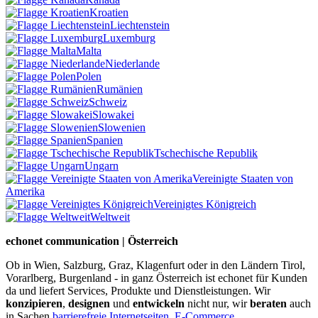
Kroatien
Liechtenstein
Luxemburg
Malta
Niederlande
Polen
Rumänien
Schweiz
Slowakei
Slowenien
Spanien
Tschechische Republik
Ungarn
Vereinigte Staaten von
Amerika
Vereinigtes Königreich
Weltweit
echonet communication | Österreich
Ob in Wien, Salzburg, Graz, Klagenfurt oder in den Ländern Tirol,
Vorarlberg, Burgenland - in ganz Österreich ist echonet für Kunden
da und liefert Services, Produkte und Dienstleistungen. Wir
konzipieren
,
designen
und
entwickeln
nicht nur, wir
beraten
auch
in Sachen
barrierefreie Internetseiten
,
E-Commerce
,