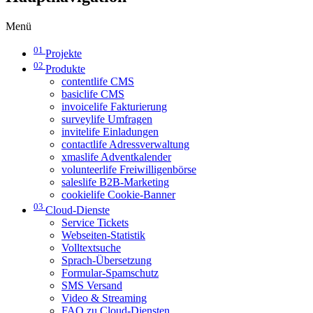
Menü
01
Projekte
02
Produkte
contentlife CMS
basiclife CMS
invoicelife Fakturierung
surveylife Umfragen
invitelife Einladungen
contactlife Adressverwaltung
xmaslife Adventkalender
volunteerlife Freiwilligenbörse
saleslife B2B-Marketing
cookielife Cookie-Banner
03
Cloud-Dienste
Service Tickets
Webseiten-Statistik
Volltextsuche
Sprach-Übersetzung
Formular-Spamschutz
SMS Versand
Video & Streaming
FAQ zu Cloud-Diensten