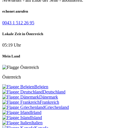
Newsletter - am Ende der Seite - abonnieren.
echonet anrufen
0043 1 512 26 95
Lokale Zeit in Österreich
05:19 Uhr
Mein Land
Österreich
Belgien
Deutschland
Dänemark
Frankreich
Griechenland
Irland
Island
Italien
Kanada