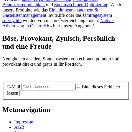
Benutzerfreundlichkeit
und
Suchmaschinen-Optimierung
.
Auch
unsere Produkte wie das
Einladungsmanagement &
Gästelistenmanagement
invite.life oder das
Umfragesystem
survey.life
werden von uns in Österreich angeboten.
Native-
Advertising in Österreich
- hier unsere Angebote!
Böse, Provokant, Zynisch, Persönlich -
und eine Freude
Neuigkeiten aus dem Sonnensystem von echonet, pointiert und
provokant direkt und gratis in Ihr Postfach.
Datenschutz-Information zum Newsletter
E-Mail
Bitte dieses Feld leer
lassen
Metanavigation
Impressum
AGB