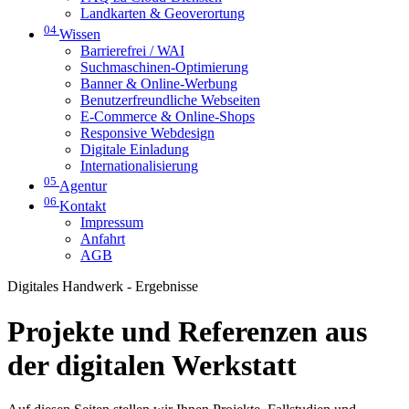
Landkarten & Geoverortung
04
Wissen
Barrierefrei / WAI
Suchmaschinen-Optimierung
Banner & Online-Werbung
Benutzerfreundliche Webseiten
E-Commerce & Online-Shops
Responsive Webdesign
Digitale Einladung
Internationalisierung
05
Agentur
06
Kontakt
Impressum
Anfahrt
AGB
Digitales Handwerk - Ergebnisse
Projekte und Referenzen aus
der digitalen Werkstatt