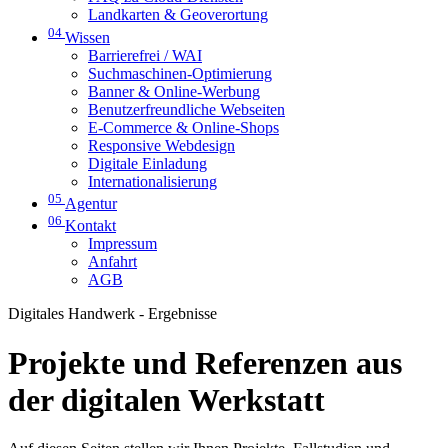
Landkarten & Geoverortung
04
Wissen
Barrierefrei / WAI
Suchmaschinen-Optimierung
Banner & Online-Werbung
Benutzerfreundliche Webseiten
E-Commerce & Online-Shops
Responsive Webdesign
Digitale Einladung
Internationalisierung
05
Agentur
06
Kontakt
Impressum
Anfahrt
AGB
Digitales Handwerk - Ergebnisse
Projekte und Referenzen aus
der digitalen Werkstatt