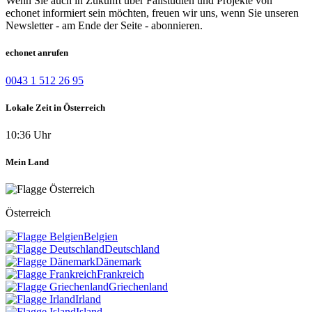
Wenn Sie auch in Zukunft über Fallstudien und Projekte von
echonet informiert sein möchten, freuen wir uns, wenn Sie unseren
Newsletter - am Ende der Seite - abonnieren.
echonet anrufen
0043 1 512 26 95
Lokale Zeit in Österreich
10:36 Uhr
Mein Land
Österreich
Belgien
Deutschland
Dänemark
Frankreich
Griechenland
Irland
Island