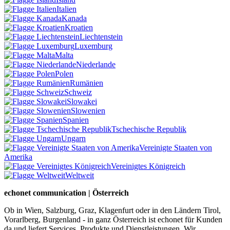
Italien
Kanada
Kroatien
Liechtenstein
Luxemburg
Malta
Niederlande
Polen
Rumänien
Schweiz
Slowakei
Slowenien
Spanien
Tschechische Republik
Ungarn
Vereinigte Staaten von
Amerika
Vereinigtes Königreich
Weltweit
echonet communication | Österreich
Ob in Wien, Salzburg, Graz, Klagenfurt oder in den Ländern Tirol,
Vorarlberg, Burgenland - in ganz Österreich ist echonet für Kunden
da und liefert Services, Produkte und Dienstleistungen. Wir