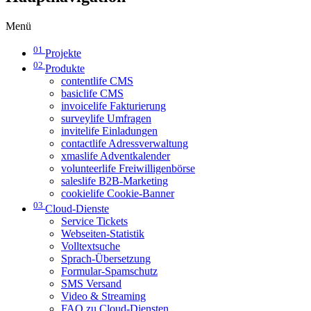
Menü
01
Projekte
02
Produkte
contentlife CMS
basiclife CMS
invoicelife Fakturierung
surveylife Umfragen
invitelife Einladungen
contactlife Adressverwaltung
xmaslife Adventkalender
volunteerlife Freiwilligenbörse
saleslife B2B-Marketing
cookielife Cookie-Banner
03
Cloud-Dienste
Service Tickets
Webseiten-Statistik
Volltextsuche
Sprach-Übersetzung
Formular-Spamschutz
SMS Versand
Video & Streaming
FAQ zu Cloud-Diensten