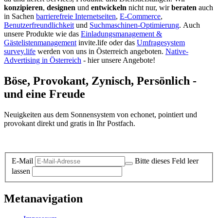
konzipieren
,
designen
und
entwickeln
nicht nur, wir
beraten
auch
in Sachen
barrierefreie Internetseiten
,
E-Commerce
,
Benutzerfreundlichkeit
und
Suchmaschinen-Optimierung
.
Auch
unsere Produkte wie das
Einladungsmanagement &
Gästelistenmanagement
invite.life oder das
Umfragesystem
survey.life
werden von uns in Österreich angeboten.
Native-
Advertising in Österreich
- hier unsere Angebote!
Böse, Provokant, Zynisch, Persönlich -
und eine Freude
Neuigkeiten aus dem Sonnensystem von echonet, pointiert und
provokant direkt und gratis in Ihr Postfach.
Datenschutz-Information zum Newsletter
E-Mail
Bitte dieses Feld leer
lassen
Metanavigation