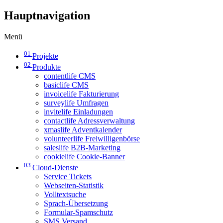
Hauptnavigation
Menü
01
Projekte
02
Produkte
contentlife CMS
basiclife CMS
invoicelife Fakturierung
surveylife Umfragen
invitelife Einladungen
contactlife Adressverwaltung
xmaslife Adventkalender
volunteerlife Freiwilligenbörse
saleslife B2B-Marketing
cookielife Cookie-Banner
03
Cloud-Dienste
Service Tickets
Webseiten-Statistik
Volltextsuche
Sprach-Übersetzung
Formular-Spamschutz
SMS Versand