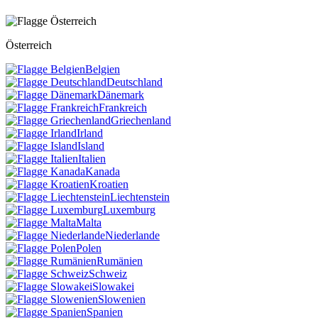
Österreich
Belgien
Deutschland
Dänemark
Frankreich
Griechenland
Irland
Island
Italien
Kanada
Kroatien
Liechtenstein
Luxemburg
Malta
Niederlande
Polen
Rumänien
Schweiz
Slowakei
Slowenien
Spanien