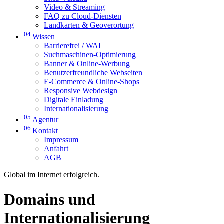
Video & Streaming
FAQ zu Cloud-Diensten
Landkarten & Geoverortung
04
Wissen
Barrierefrei / WAI
Suchmaschinen-Optimierung
Banner & Online-Werbung
Benutzerfreundliche Webseiten
E-Commerce & Online-Shops
Responsive Webdesign
Digitale Einladung
Internationalisierung
05
Agentur
06
Kontakt
Impressum
Anfahrt
AGB
Global im Internet erfolgreich.
Domains und
Internationalisierung