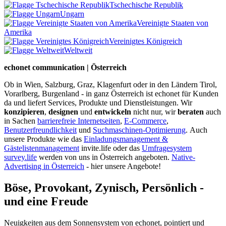
Tschechische Republik
Ungarn
Vereinigte Staaten von
Amerika
Vereinigtes Königreich
Weltweit
echonet communication | Österreich
Ob in Wien, Salzburg, Graz, Klagenfurt oder in den Ländern Tirol,
Vorarlberg, Burgenland - in ganz Österreich ist echonet für Kunden
da und liefert Services, Produkte und Dienstleistungen. Wir
konzipieren
,
designen
und
entwickeln
nicht nur, wir
beraten
auch
in Sachen
barrierefreie Internetseiten
,
E-Commerce
,
Benutzerfreundlichkeit
und
Suchmaschinen-Optimierung
.
Auch
unsere Produkte wie das
Einladungsmanagement &
Gästelistenmanagement
invite.life oder das
Umfragesystem
survey.life
werden von uns in Österreich angeboten.
Native-
Advertising in Österreich
- hier unsere Angebote!
Böse, Provokant, Zynisch, Persönlich -
und eine Freude
Neuigkeiten aus dem Sonnensystem von echonet, pointiert und