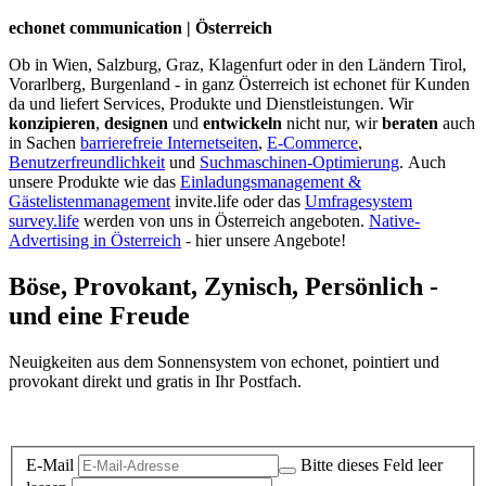
echonet communication | Österreich
Ob in Wien, Salzburg, Graz, Klagenfurt oder in den Ländern Tirol,
Vorarlberg, Burgenland - in ganz Österreich ist echonet für Kunden
da und liefert Services, Produkte und Dienstleistungen. Wir
konzipieren
,
designen
und
entwickeln
nicht nur, wir
beraten
auch
in Sachen
barrierefreie Internetseiten
,
E-Commerce
,
Benutzerfreundlichkeit
und
Suchmaschinen-Optimierung
.
Auch
unsere Produkte wie das
Einladungsmanagement &
Gästelistenmanagement
invite.life oder das
Umfragesystem
survey.life
werden von uns in Österreich angeboten.
Native-
Advertising in Österreich
- hier unsere Angebote!
Böse, Provokant, Zynisch, Persönlich -
und eine Freude
Neuigkeiten aus dem Sonnensystem von echonet, pointiert und
provokant direkt und gratis in Ihr Postfach.
Datenschutz-Information zum Newsletter
E-Mail
Bitte dieses Feld leer