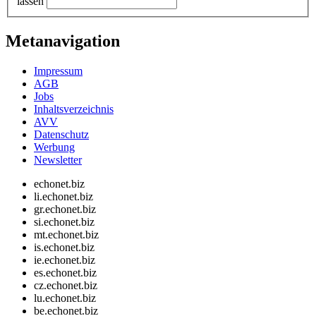
lassen
Metanavigation
Impressum
AGB
Jobs
Inhaltsverzeichnis
AVV
Datenschutz
Werbung
Newsletter
echonet.biz
li.echonet.biz
gr.echonet.biz
si.echonet.biz
mt.echonet.biz
is.echonet.biz
ie.echonet.biz
es.echonet.biz
cz.echonet.biz
lu.echonet.biz
be.echonet.biz