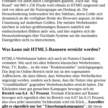
Formaten vor allem durch Übergrößen glänzen. Auch das "Big
Board" mit 960 x 250 Pixeln wird oftmals in HTMl5 umgesetzt und
zielt vor allem auf die Nutzergruppe am Desktop ab. Die
Herausforderung insbesondere bei den Sidebars, deren Größe sich
dynamisch an die verfügbare Breite des Browsers anpasst, ist diese
Umsetzung auf skalierbare Größen. Die meisten Werbekunden
möchten in solchen großformatigen Bannern natürlich mit
eindrucksstarken Bildern aktiv sein, und hier ergeben sich die
Herausforderungen über Nachlade-Systeme um die maximalen
Dateigrößen nicht zu überschreiten.
Was kann mit HTML5-Bannern erreicht werden?
HTML5-Werbebanner haben sich auch im Nutzen-Charakter
verändert. Wie auch bei allen früheren klassischen Werbeformen,
Print, TV, Radio... ist die reine "Reaktionsstärke" zurückgegangen.
Das liegt im Online-Bereich nicht nur an den sogenannten
AdBlockern, die dazu führen, dass Webseiten ohne Werbeflächen
angezeigt werden, sondern auch daran, dass die Nutzer eine gewisse
"Grundblindheit" gegenüber Werbebotschaften erreicht haben. Die
Klickraten einer gut gemachten Kampagne bewegen sich im
Bereich von 0,4 - 0,7 Prozent
. Normale Klickraten auf Banner
bewegen sich eigentlich eher im Bereich von 0,07 bis 0,15 Prozent,
also etwa jeder tausendste Sichtkontakt wird ein Klick...
Ausreißer
gibt es eigentlich nur bei "Täuschungskampagnen"
, die etwas