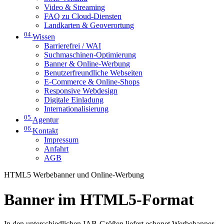
Video & Streaming
FAQ zu Cloud-Diensten
Landkarten & Geoverortung
04
Wissen
Barrierefrei / WAI
Suchmaschinen-Optimierung
Banner & Online-Werbung
Benutzerfreundliche Webseiten
E-Commerce & Online-Shops
Responsive Webdesign
Digitale Einladung
Internationalisierung
05
Agentur
06
Kontakt
Impressum
Anfahrt
AGB
HTML5 Werbebanner und Online-Werbung
Banner im HTML5-Format
In den unterschiedlichen IAB-Größen liefert echonet Werbebanner