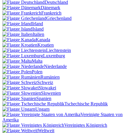
Deutschland
Dänemark
Frankreich
Griechenland
Irland
Island
Italien
Kanada
Kroatien
Liechtenstein
Luxemburg
Malta
Niederlande
Polen
Rumänien
Schweiz
Slowakei
Slowenien
Spanien
Tschechische Republik
Ungarn
Vereinigte Staaten von
Amerika
Vereinigtes Königreich
Weltweit