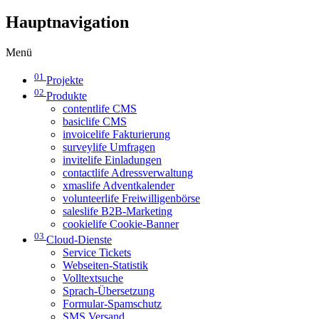
Hauptnavigation
Menü
01
Projekte
02
Produkte
contentlife CMS
basiclife CMS
invoicelife Fakturierung
surveylife Umfragen
invitelife Einladungen
contactlife Adressverwaltung
xmaslife Adventkalender
volunteerlife Freiwilligenbörse
saleslife B2B-Marketing
cookielife Cookie-Banner
03
Cloud-Dienste
Service Tickets
Webseiten-Statistik
Volltextsuche
Sprach-Übersetzung
Formular-Spamschutz
SMS Versand