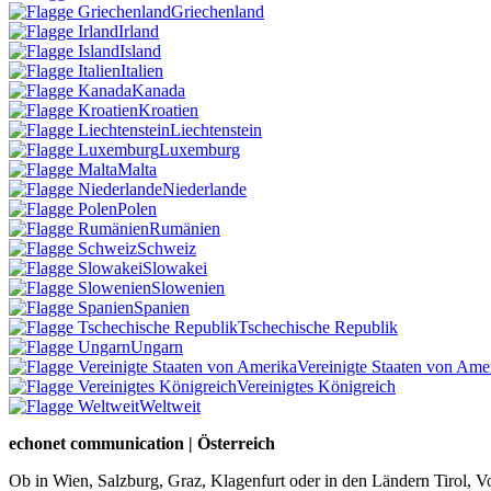
Griechenland
Irland
Island
Italien
Kanada
Kroatien
Liechtenstein
Luxemburg
Malta
Niederlande
Polen
Rumänien
Schweiz
Slowakei
Slowenien
Spanien
Tschechische Republik
Ungarn
Vereinigte Staaten von Ame
Vereinigtes Königreich
Weltweit
echonet communication | Österreich
Ob in Wien, Salzburg, Graz, Klagenfurt oder in den Ländern Tirol, Vo