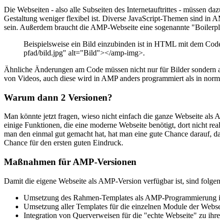
Die Webseiten - also alle Subseiten des Internetauftrittes - müssen d
Gestaltung weniger flexibel ist. Diverse JavaScript-Themen sind in 
sein. Außerdem braucht die AMP-Webseite eine sogenannte "Boilerpl
Beispielsweise ein Bild einzubinden ist in HTML mit dem Code 
pfad/bild.jpg" alt="Bild"></amp-img>.
Ähnliche Änderungen am Code müssen nicht nur für Bilder sondern au
von Videos, auch diese wird in AMP anders programmiert als in n
Warum dann 2 Versionen?
Man könnte jetzt fragen, wieso nicht einfach die ganze Webseite als 
einige Funktionen, die eine moderne Webseite benötigt, dort nicht r
man den einmal gut gemacht hat, hat man eine gute Chance darauf, das
Chance für den ersten guten Eindruck.
Maßnahmen für AMP-Versionen
Damit die eigene Webseite als AMP-Version verfügbar ist, sind fol
Umsetzung des Rahmen-Templates als AMP-Programmierung im 
Umsetzung aller Templates für die einzelnen Module der Webse
Integration von Querverweisen für die "echte Webseite" zu i