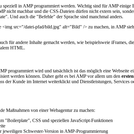
azu speziell in AMP programmiert werden. Wichtig sind für AMP einige Ei
AMP nicht machbar und die CSS-Dateien dürfen nicht extern sein, sonde
ate". Und auch die "Befehle" der Sprache sind manchmal anders.
<img src="/datei-pfad/bild.jpg" alt="Bild" /> zu machen, in AMP sieh
ch für andere Inhalte gemacht werden, wie beispielsweie iFrames, di
ormalem HTML.
AMP programmiert wird und tatsächlich ist das möglich eine Webseite e
ealisiert werden können. Daher geht es bei AMP vor allem um den
erste
s der Kunde im Internet weiterklickt und Dienstleistungen, Services ode
gende Maßnahmen von einer Webagentur zu machen:
"Boilerplate", CSS und speziellen JavaScript-Funktionen
ite
hrer jeweiligen Schwester-Version in AMP-Programmierung