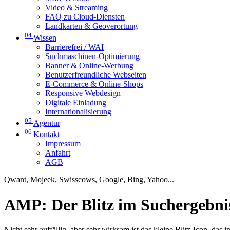
Video & Streaming
FAQ zu Cloud-Diensten
Landkarten & Geoverortung
04
Wissen
Barrierefrei / WAI
Suchmaschinen-Optimierung
Banner & Online-Werbung
Benutzerfreundliche Webseiten
E-Commerce & Online-Shops
Responsive Webdesign
Digitale Einladung
Internationalisierung
05
Agentur
06
Kontakt
Impressum
Anfahrt
AGB
Qwant, Mojeek, Swisscows, Google, Bing, Yahoo...
AMP: Der Blitz im Suchergebni
Nicht sehr auffällig, aber sehr wirksam ist das kleine Blitz-Icon, 