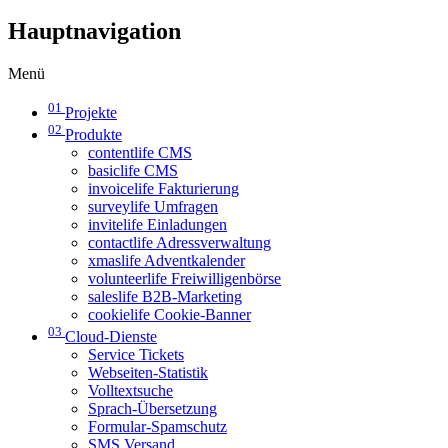
Hauptnavigation
Menü
01
Projekte
02
Produkte
contentlife CMS
basiclife CMS
invoicelife Fakturierung
surveylife Umfragen
invitelife Einladungen
contactlife Adressverwaltung
xmaslife Adventkalender
volunteerlife Freiwilligenbörse
saleslife B2B-Marketing
cookielife Cookie-Banner
03
Cloud-Dienste
Service Tickets
Webseiten-Statistik
Volltextsuche
Sprach-Übersetzung
Formular-Spamschutz
SMS Versand