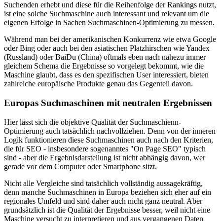
Suchenden erhebt und diese für die Reihenfolge der Rankings nutzt,
ist eine solche Suchmaschine auch interessant und relevant um die
eigenen Erfolge in Sachen Suchmaschinen-Optimierung zu messen.
Während man bei der amerikanischen Konkurrenz wie etwa Google
oder Bing oder auch bei den asiatischen Platzhirschen wie Yandex
(Russland) oder BaiDu (China) oftmals eben nach nahezu immer
gleichem Schema die Ergebnisse so vorgelegt bekommt, wie die
Maschine glaubt, dass es den spezifischen User interessiert, bieten
zahlreiche europäische Produkte genau das Gegenteil davon.
Europas Suchmaschinen mit neutralen Ergebnissen
Hier lässt sich die objektive Qualität der Suchmaschienn-
Optimierung auch tatsächlich nachvollziehen. Denn von der inneren
Logik funktionieren diese Suchmaschinen auch nach den Kriterien,
die für SEO - insbesondere sogenanntes "On Page SEO" typisch
sind - aber die Ergebnisdarstellung ist nicht abhängig davon, wer
gerade vor dem Computer oder Smartphone sitzt.
Nicht alle Vergleiche sind tatsächlich vollständig aussagekräftig,
denn manche Suchmaschinen in Europa beziehen sich eher auf ein
regionales Umfeld und sind daher auch nicht ganz neutral. Aber
grundsätzlich ist die Qualität der Ergebnisse besser, weil nicht eine
Maschine versucht zu interpretieren und aus vergangenen Daten