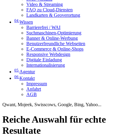
Video & Streaming
FAQ zu Cloud-Diensten
Landkarten & Geoverortung
04
Wissen
Barrierefrei / WAI
Suchmaschinen-Optimierung
Banner & Online-Werbung
Benutzerfreundliche Webseiten
E-Commerce & Online-Shops
Responsive Webdesign
Digitale Einladung
Internationalisierung
05
Agentur
06
Kontakt
Impressum
Anfahrt
AGB
Qwant, Mojeek, Swisscows, Google, Bing, Yahoo...
Reiche Auswahl für echte
Resultate