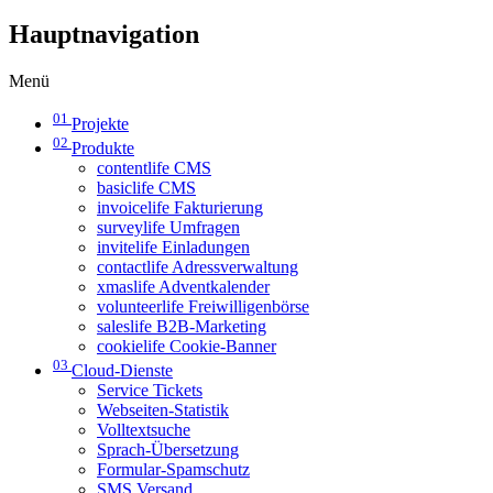
Hauptnavigation
Menü
01
Projekte
02
Produkte
contentlife CMS
basiclife CMS
invoicelife Fakturierung
surveylife Umfragen
invitelife Einladungen
contactlife Adressverwaltung
xmaslife Adventkalender
volunteerlife Freiwilligenbörse
saleslife B2B-Marketing
cookielife Cookie-Banner
03
Cloud-Dienste
Service Tickets
Webseiten-Statistik
Volltextsuche
Sprach-Übersetzung
Formular-Spamschutz
SMS Versand