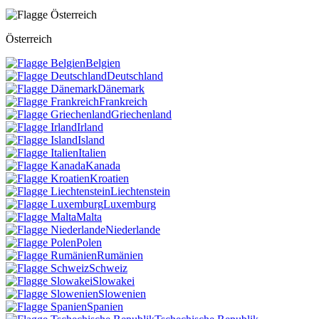
Österreich
Belgien
Deutschland
Dänemark
Frankreich
Griechenland
Irland
Island
Italien
Kanada
Kroatien
Liechtenstein
Luxemburg
Malta
Niederlande
Polen
Rumänien
Schweiz
Slowakei
Slowenien
Spanien