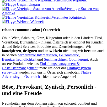
Tschechische Republik
Ungarn
Vereinigte Staaten von
Amerika
Vereinigtes Königreich
Weltweit
echonet communication | Österreich
Ob in Wien, Salzburg, Graz, Klagenfurt oder in den Ländern Tirol,
Vorarlberg, Burgenland - in ganz Österreich ist echonet für Kunden
da und liefert Services, Produkte und Dienstleistungen. Wir
konzipieren
,
designen
und
entwickeln
nicht nur, wir
beraten
auch
in Sachen
barrierefreie Internetseiten
,
E-Commerce
,
Benutzerfreundlichkeit
und
Suchmaschinen-Optimierung
.
Auch
unsere Produkte wie das
Einladungsmanagement &
Gästelistenmanagement
invite.life oder das
Umfragesystem
survey.life
werden von uns in Österreich angeboten.
Native-
Advertising in Österreich
- hier unsere Angebote!
Böse, Provokant, Zynisch, Persönlich -
und eine Freude
Neuigkeiten aus dem Sonnensystem von echonet, pointiert und