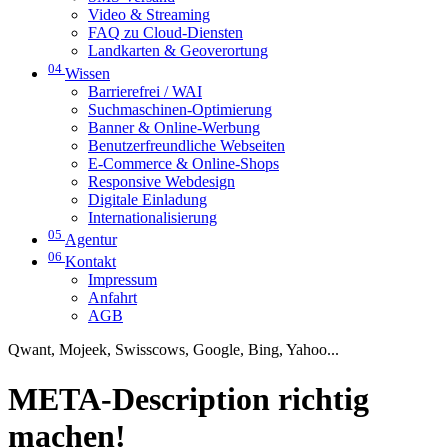
Video & Streaming
FAQ zu Cloud-Diensten
Landkarten & Geoverortung
04
Wissen
Barrierefrei / WAI
Suchmaschinen-Optimierung
Banner & Online-Werbung
Benutzerfreundliche Webseiten
E-Commerce & Online-Shops
Responsive Webdesign
Digitale Einladung
Internationalisierung
05
Agentur
06
Kontakt
Impressum
Anfahrt
AGB
Qwant, Mojeek, Swisscows, Google, Bing, Yahoo...
META-Description richtig
machen!