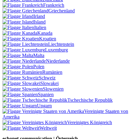
Frankreich
Griechenland
Irland
Island
Italien
Kanada
Kroatien
Liechtenstein
Luxemburg
Malta
Niederlande
Polen
Rumänien
Schweiz
Slowakei
Slowenien
Spanien
Tschechische Republik
Ungarn
Vereinigte Staaten von
Amerika
Vereinigtes Königreich
Weltweit
echonet communication | Österreich