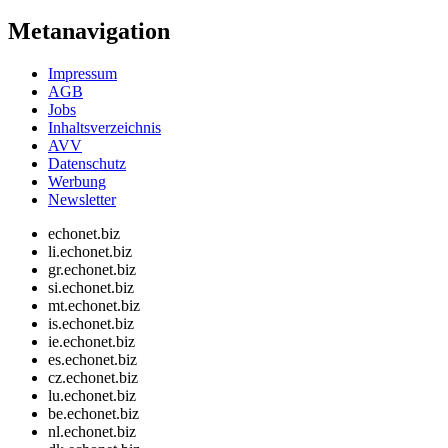
Metanavigation
Impressum
AGB
Jobs
Inhaltsverzeichnis
AVV
Datenschutz
Werbung
Newsletter
echonet.biz
li.echonet.biz
gr.echonet.biz
si.echonet.biz
mt.echonet.biz
is.echonet.biz
ie.echonet.biz
es.echonet.biz
cz.echonet.biz
lu.echonet.biz
be.echonet.biz
nl.echonet.biz