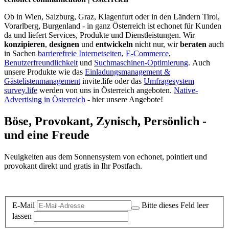
Ob in Wien, Salzburg, Graz, Klagenfurt oder in den Ländern Tirol,
Vorarlberg, Burgenland - in ganz Österreich ist echonet für Kunden
da und liefert Services, Produkte und Dienstleistungen. Wir
konzipieren
,
designen
und
entwickeln
nicht nur, wir
beraten
auch
in Sachen
barrierefreie Internetseiten
,
E-Commerce
,
Benutzerfreundlichkeit
und
Suchmaschinen-Optimierung
.
Auch
unsere Produkte wie das
Einladungsmanagement &
Gästelistenmanagement
invite.life oder das
Umfragesystem
survey.life
werden von uns in Österreich angeboten.
Native-
Advertising in Österreich
- hier unsere Angebote!
Böse, Provokant, Zynisch, Persönlich -
und eine Freude
Neuigkeiten aus dem Sonnensystem von echonet, pointiert und
provokant direkt und gratis in Ihr Postfach.
Datenschutz-Information zum Newsletter
E-Mail
Bitte dieses Feld leer
lassen