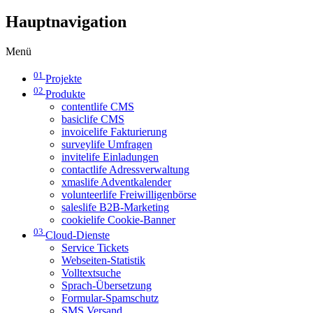
Hauptnavigation
Menü
01
Projekte
02
Produkte
contentlife CMS
basiclife CMS
invoicelife Fakturierung
surveylife Umfragen
invitelife Einladungen
contactlife Adressverwaltung
xmaslife Adventkalender
volunteerlife Freiwilligenbörse
saleslife B2B-Marketing
cookielife Cookie-Banner
03
Cloud-Dienste
Service Tickets
Webseiten-Statistik
Volltextsuche
Sprach-Übersetzung
Formular-Spamschutz
SMS Versand