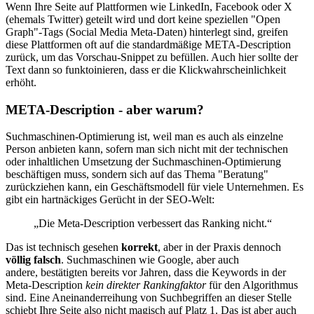
Wenn Ihre Seite auf Plattformen wie LinkedIn, Facebook oder X
(ehemals Twitter) geteilt wird und dort keine speziellen "Open
Graph"-Tags (Social Media Meta-Daten) hinterlegt sind, greifen
diese Plattformen oft auf die standardmäßige META-Description
zurück, um das Vorschau-Snippet zu befüllen. Auch hier sollte der
Text dann so funktoinieren, dass er die Klickwahrscheinlichkeit
erhöht.
META-Description - aber warum?
Suchmaschinen-Optimierung ist, weil man es auch als einzelne
Person anbieten kann, sofern man sich nicht mit der technischen
oder inhaltlichen Umsetzung der Suchmaschinen-Optimierung
beschäftigen muss, sondern sich auf das Thema "Beratung"
zurückziehen kann, ein Geschäftsmodell für viele Unternehmen. Es
gibt ein hartnäckiges Gerücht in der SEO-Welt:
„Die Meta-Description verbessert das Ranking nicht.“
Das ist technisch gesehen
korrekt
, aber in der Praxis dennoch
völlig falsch
. Suchmaschinen wie Google, aber auch
andere, bestätigten bereits vor Jahren, dass die Keywords in der
Meta-Description
kein direkter Rankingfaktor
für den Algorithmus
sind. Eine Aneinanderreihung von Suchbegriffen an dieser Stelle
schiebt Ihre Seite also nicht magisch auf Platz 1. Das ist aber auch