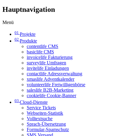
Hauptnavigation
Menü
01
Projekte
02
Produkte
contentlife CMS
basiclife CMS
invoicelife Fakturierung
surveylife Umfragen
invitelife Einladungen
contactlife Adressverwaltung
xmaslife Adventkalender
volunteerlife Freiwilligenbörse
saleslife B2B-Marketing
cookielife Cookie-Banner
03
Cloud-Dienste
Service Tickets
Webseiten-Statistik
Volltextsuche
Sprach-Übersetzung
Formular-Spamschutz
SMS Versand