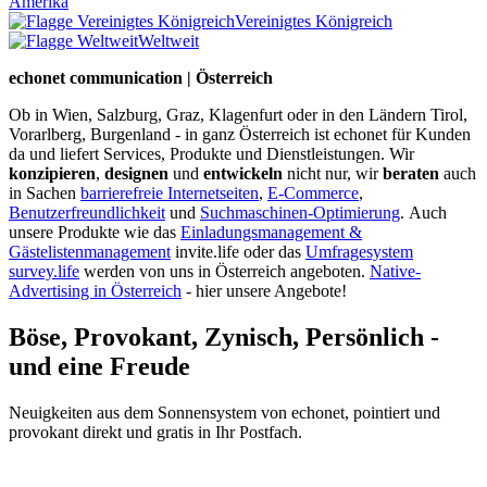
Amerika
Vereinigtes Königreich
Weltweit
echonet communication | Österreich
Ob in Wien, Salzburg, Graz, Klagenfurt oder in den Ländern Tirol,
Vorarlberg, Burgenland - in ganz Österreich ist echonet für Kunden
da und liefert Services, Produkte und Dienstleistungen. Wir
konzipieren
,
designen
und
entwickeln
nicht nur, wir
beraten
auch
in Sachen
barrierefreie Internetseiten
,
E-Commerce
,
Benutzerfreundlichkeit
und
Suchmaschinen-Optimierung
.
Auch
unsere Produkte wie das
Einladungsmanagement &
Gästelistenmanagement
invite.life oder das
Umfragesystem
survey.life
werden von uns in Österreich angeboten.
Native-
Advertising in Österreich
- hier unsere Angebote!
Böse, Provokant, Zynisch, Persönlich -
und eine Freude
Neuigkeiten aus dem Sonnensystem von echonet, pointiert und
provokant direkt und gratis in Ihr Postfach.
Datenschutz-Information zum Newsletter