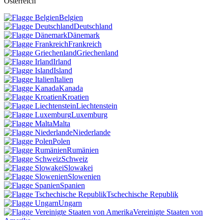
Österreich
Belgien
Deutschland
Dänemark
Frankreich
Griechenland
Irland
Island
Italien
Kanada
Kroatien
Liechtenstein
Luxemburg
Malta
Niederlande
Polen
Rumänien
Schweiz
Slowakei
Slowenien
Spanien
Tschechische Republik
Ungarn
Vereinigte Staaten von