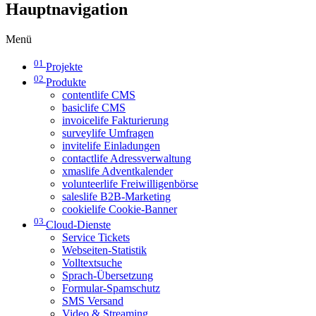
Hauptnavigation
Menü
01
Projekte
02
Produkte
contentlife CMS
basiclife CMS
invoicelife Fakturierung
surveylife Umfragen
invitelife Einladungen
contactlife Adressverwaltung
xmaslife Adventkalender
volunteerlife Freiwilligenbörse
saleslife B2B-Marketing
cookielife Cookie-Banner
03
Cloud-Dienste
Service Tickets
Webseiten-Statistik
Volltextsuche
Sprach-Übersetzung
Formular-Spamschutz
SMS Versand
Video & Streaming