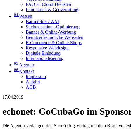
FAQ zu Cloud-Diensten
Landkarten & Geoverortung
04
Wissen
Barrierefrei / WAI
Suchmaschinen-Optimierung
Banner & Online-Werbung
Benutzerfreundliche Webseiten
E-Commerce & Online-Shops
Responsive Webdesign
Digitale Einladung
Internationalisierung
05
Agentur
06
Kontakt
Impressum
Anfahrt
AGB
17.04.2019
echonet: GoCubaGo im Sponso
Die Agentur verlängert den Sponsoring-Vertrag mit dem Beachvolley