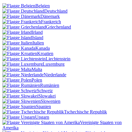
Belgien
Deutschland
Dänemark
Frankreich
Griechenland
Irland
Island
Italien
Kanada
Kroatien
Liechtenstein
Luxemburg
Malta
Niederlande
Polen
Rumänien
Schweiz
Slowakei
Slowenien
Spanien
Tschechische Republik
Ungarn
Vereinigte Staaten von
Amerika