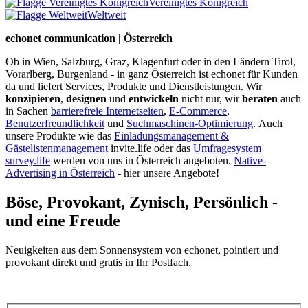
Vereinigtes Königreich
Weltweit
echonet communication | Österreich
Ob in Wien, Salzburg, Graz, Klagenfurt oder in den Ländern Tirol,
Vorarlberg, Burgenland - in ganz Österreich ist echonet für Kunden
da und liefert Services, Produkte und Dienstleistungen. Wir
konzipieren
,
designen
und
entwickeln
nicht nur, wir
beraten
auch
in Sachen
barrierefreie Internetseiten
,
E-Commerce
,
Benutzerfreundlichkeit
und
Suchmaschinen-Optimierung
.
Auch
unsere Produkte wie das
Einladungsmanagement &
Gästelistenmanagement
invite.life oder das
Umfragesystem
survey.life
werden von uns in Österreich angeboten.
Native-
Advertising in Österreich
- hier unsere Angebote!
Böse, Provokant, Zynisch, Persönlich -
und eine Freude
Neuigkeiten aus dem Sonnensystem von echonet, pointiert und
provokant direkt und gratis in Ihr Postfach.
Datenschutz-Information zum Newsletter