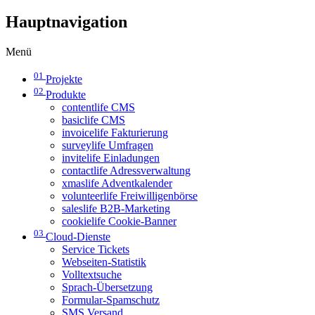
Hauptnavigation
Menü
01
Projekte
02
Produkte
contentlife CMS
basiclife CMS
invoicelife Fakturierung
surveylife Umfragen
invitelife Einladungen
contactlife Adressverwaltung
xmaslife Adventkalender
volunteerlife Freiwilligenbörse
saleslife B2B-Marketing
cookielife Cookie-Banner
03
Cloud-Dienste
Service Tickets
Webseiten-Statistik
Volltextsuche
Sprach-Übersetzung
Formular-Spamschutz
SMS Versand