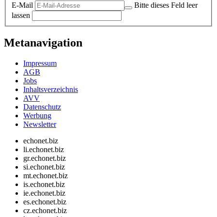
E-Mail
Bitte dieses Feld leer
lassen
Metanavigation
Impressum
AGB
Jobs
Inhaltsverzeichnis
AVV
Datenschutz
Werbung
Newsletter
echonet.biz
li.echonet.biz
gr.echonet.biz
si.echonet.biz
mt.echonet.biz
is.echonet.biz
ie.echonet.biz
es.echonet.biz
cz.echonet.biz