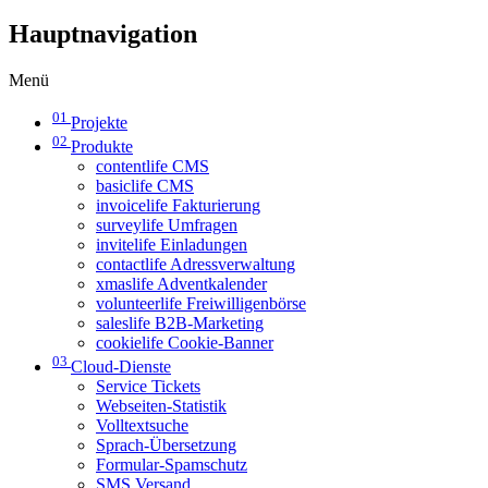
Hauptnavigation
Menü
01
Projekte
02
Produkte
contentlife CMS
basiclife CMS
invoicelife Fakturierung
surveylife Umfragen
invitelife Einladungen
contactlife Adressverwaltung
xmaslife Adventkalender
volunteerlife Freiwilligenbörse
saleslife B2B-Marketing
cookielife Cookie-Banner
03
Cloud-Dienste
Service Tickets
Webseiten-Statistik
Volltextsuche
Sprach-Übersetzung
Formular-Spamschutz
SMS Versand