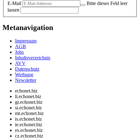
E-Mail
Bitte dieses Feld leer
lassen
Metanavigation
Impressum
AGB
Jobs
Inhaltsverzeichnis
AVV
Datenschutz
Werbung
Newsletter
echonet.biz
li.echonet.biz
gr.echonet.biz
si.echonet.biz
mt.echonet.biz
is.echonet.biz
ie.echonet.biz
es.echonet.biz
cz.echonet.biz