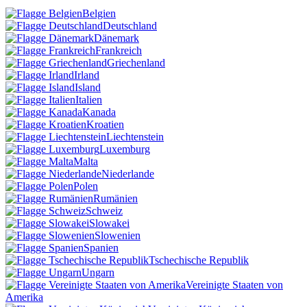
Belgien
Deutschland
Dänemark
Frankreich
Griechenland
Irland
Island
Italien
Kanada
Kroatien
Liechtenstein
Luxemburg
Malta
Niederlande
Polen
Rumänien
Schweiz
Slowakei
Slowenien
Spanien
Tschechische Republik
Ungarn
Vereinigte Staaten von
Amerika