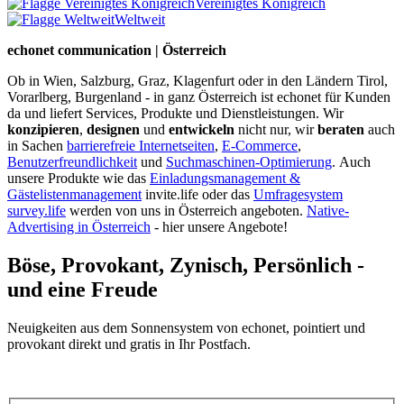
Vereinigtes Königreich
Weltweit
echonet communication | Österreich
Ob in Wien, Salzburg, Graz, Klagenfurt oder in den Ländern Tirol,
Vorarlberg, Burgenland - in ganz Österreich ist echonet für Kunden
da und liefert Services, Produkte und Dienstleistungen. Wir
konzipieren
,
designen
und
entwickeln
nicht nur, wir
beraten
auch
in Sachen
barrierefreie Internetseiten
,
E-Commerce
,
Benutzerfreundlichkeit
und
Suchmaschinen-Optimierung
.
Auch
unsere Produkte wie das
Einladungsmanagement &
Gästelistenmanagement
invite.life oder das
Umfragesystem
survey.life
werden von uns in Österreich angeboten.
Native-
Advertising in Österreich
- hier unsere Angebote!
Böse, Provokant, Zynisch, Persönlich -
und eine Freude
Neuigkeiten aus dem Sonnensystem von echonet, pointiert und
provokant direkt und gratis in Ihr Postfach.
Datenschutz-Information zum Newsletter