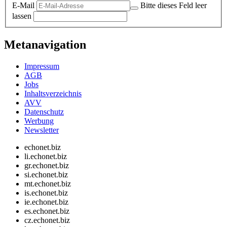
E-Mail
Bitte dieses Feld leer
lassen
Metanavigation
Impressum
AGB
Jobs
Inhaltsverzeichnis
AVV
Datenschutz
Werbung
Newsletter
echonet.biz
li.echonet.biz
gr.echonet.biz
si.echonet.biz
mt.echonet.biz
is.echonet.biz
ie.echonet.biz
es.echonet.biz
cz.echonet.biz