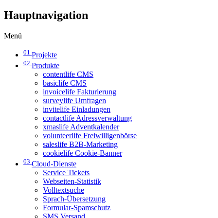
Hauptnavigation
Menü
01
Projekte
02
Produkte
contentlife CMS
basiclife CMS
invoicelife Fakturierung
surveylife Umfragen
invitelife Einladungen
contactlife Adressverwaltung
xmaslife Adventkalender
volunteerlife Freiwilligenbörse
saleslife B2B-Marketing
cookielife Cookie-Banner
03
Cloud-Dienste
Service Tickets
Webseiten-Statistik
Volltextsuche
Sprach-Übersetzung
Formular-Spamschutz
SMS Versand