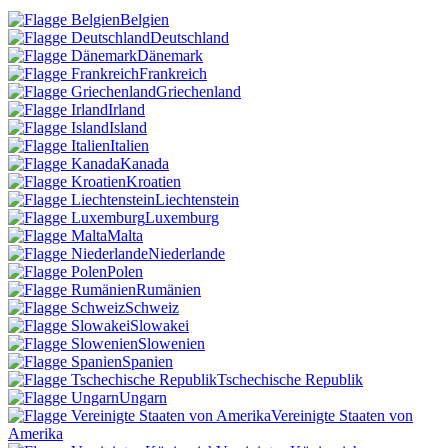
Belgien
Deutschland
Dänemark
Frankreich
Griechenland
Irland
Island
Italien
Kanada
Kroatien
Liechtenstein
Luxemburg
Malta
Niederlande
Polen
Rumänien
Schweiz
Slowakei
Slowenien
Spanien
Tschechische Republik
Ungarn
Vereinigte Staaten von
Amerika