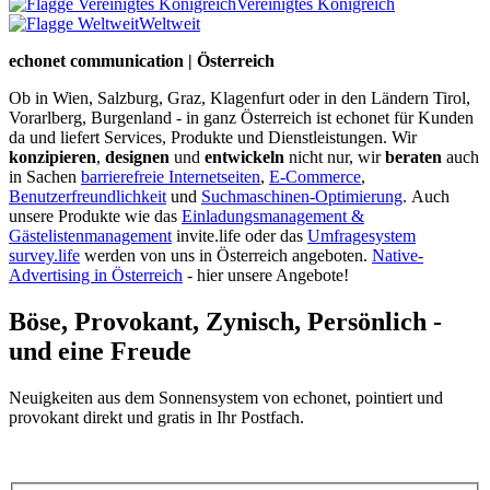
Vereinigtes Königreich
Weltweit
echonet communication | Österreich
Ob in Wien, Salzburg, Graz, Klagenfurt oder in den Ländern Tirol,
Vorarlberg, Burgenland - in ganz Österreich ist echonet für Kunden
da und liefert Services, Produkte und Dienstleistungen. Wir
konzipieren
,
designen
und
entwickeln
nicht nur, wir
beraten
auch
in Sachen
barrierefreie Internetseiten
,
E-Commerce
,
Benutzerfreundlichkeit
und
Suchmaschinen-Optimierung
.
Auch
unsere Produkte wie das
Einladungsmanagement &
Gästelistenmanagement
invite.life oder das
Umfragesystem
survey.life
werden von uns in Österreich angeboten.
Native-
Advertising in Österreich
- hier unsere Angebote!
Böse, Provokant, Zynisch, Persönlich -
und eine Freude
Neuigkeiten aus dem Sonnensystem von echonet, pointiert und
provokant direkt und gratis in Ihr Postfach.
Datenschutz-Information zum Newsletter