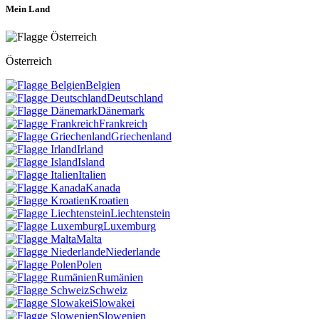
Mein Land
Österreich
Belgien
Deutschland
Dänemark
Frankreich
Griechenland
Irland
Island
Italien
Kanada
Kroatien
Liechtenstein
Luxemburg
Malta
Niederlande
Polen
Rumänien
Schweiz
Slowakei
Slowenien