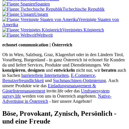
Spanien
Tschechische Republik
Ungarn
Vereinigte Staaten von
Amerika
Vereinigtes Königreich
Weltweit
echonet communication | Österreich
Ob in Wien, Salzburg, Graz, Klagenfurt oder in den Ländern Tirol,
Vorarlberg, Burgenland - in ganz Österreich ist echonet für Kunden
da und liefert Services, Produkte und Dienstleistungen. Wir
konzipieren
,
designen
und
entwickeln
nicht nur, wir
beraten
auch
in Sachen
barrierefreie Internetseiten
,
E-Commerce
,
Benutzerfreundlichkeit
und
Suchmaschinen-Optimierung
.
Auch
unsere Produkte wie das
Einladungsmanagement &
Gästelistenmanagement
invite.life oder das
Umfragesystem
survey.life
werden von uns in Österreich angeboten.
Native-
Advertising in Österreich
- hier unsere Angebote!
Böse, Provokant, Zynisch, Persönlich -
und eine Freude