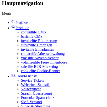
Hauptnavigation
Menü
01
Projekte
02
Produkte
contentlife CMS
basiclife CMS
invoicelife Fakturierung
surveylife Umfragen
invitelife Einladungen
contactlife Adressverwaltung
xmaslife Adventkalender
volunteerlife Freiwilligenbörse
saleslife B2B-Marketing
cookielife Cookie-Banner
03
Cloud-Dienste
Service Tickets
Webseiten-Statistik
Volltextsuche
Sprach-Übersetzung
Formular-Spamschutz
SMS Versand
Video & Streaming