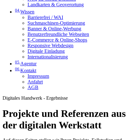
Landkarten & Geoverortung
04
Wissen
Barrierefrei / WAI
Suchmaschinen-Optimierung
Banner & Online-Werbung
Benutzerfreundliche Webseiten
E-Commerce & Online-Shops
Responsive Webdesign
Digitale Einladung
Internationalisierung
05
Agentur
06
Kontakt
Impressum
Anfahrt
AGB
Digitales Handwerk - Ergebnisse
Projekte und Referenzen aus
der digitalen Werkstatt