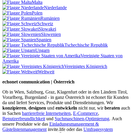
Malta
Niederlande
Polen
Rumänien
Schweiz
Slowakei
Slowenien
Spanien
Tschechische Republik
Ungarn
Vereinigte Staaten von
Amerika
Vereinigtes Königreich
Weltweit
echonet communication | Österreich
Ob in Wien, Salzburg, Graz, Klagenfurt oder in den Ländern Tirol,
Vorarlberg, Burgenland - in ganz Österreich ist echonet für Kunden
da und liefert Services, Produkte und Dienstleistungen. Wir
konzipieren
,
designen
und
entwickeln
nicht nur, wir
beraten
auch
in Sachen
barrierefreie Internetseiten
,
E-Commerce
,
Benutzerfreundlichkeit
und
Suchmaschinen-Optimierung
.
Auch
unsere Produkte wie das
Einladungsmanagement &
Gästelistenmanagement
invite.life oder das
Umfragesystem