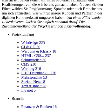
Auf diesen Seiten stellen wir Ihnen Projekte, Fallstudien und
Realisierungen vor, die wir bereits gemacht haben. Nutzen Sie den
Filter, wählen Sie Projektumfang, Sprache oder auch Branche aus,
um sich anzusehen, was wir für unsere Kunden und Partner in der
digitalen Handwerkstatt umgesetzt haben.
Um einen Filter wieder
zu deaktiveren, klicken Sie einfach nochmal drauf. Die
Zusammenstellung der Projekte ist
noch nicht vollständig
!
Projektumfang
Webdesign
225
CI & CD
30
Werbung & Klassik
18
HTML, CSS...
237
Schnittstellen
60
CMS
230
Wartung
216
PHP, Datenbank...
226
Mehrsprachig
53
Soziale Netze
8
Text & Inhalt
28
Intranet
5
Branche
Finanzen & Banken
16