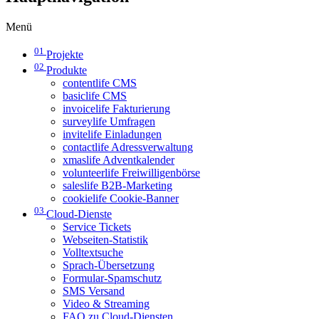
Menü
01
Projekte
02
Produkte
contentlife CMS
basiclife CMS
invoicelife Fakturierung
surveylife Umfragen
invitelife Einladungen
contactlife Adressverwaltung
xmaslife Adventkalender
volunteerlife Freiwilligenbörse
saleslife B2B-Marketing
cookielife Cookie-Banner
03
Cloud-Dienste
Service Tickets
Webseiten-Statistik
Volltextsuche
Sprach-Übersetzung
Formular-Spamschutz
SMS Versand
Video & Streaming
FAQ zu Cloud-Diensten