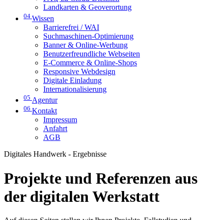
Landkarten & Geoverortung
04
Wissen
Barrierefrei / WAI
Suchmaschinen-Optimierung
Banner & Online-Werbung
Benutzerfreundliche Webseiten
E-Commerce & Online-Shops
Responsive Webdesign
Digitale Einladung
Internationalisierung
05
Agentur
06
Kontakt
Impressum
Anfahrt
AGB
Digitales Handwerk - Ergebnisse
Projekte und Referenzen aus
der digitalen Werkstatt