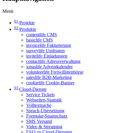
Menü
01
Projekte
02
Produkte
contentlife CMS
basiclife CMS
invoicelife Fakturierung
surveylife Umfragen
invitelife Einladungen
contactlife Adressverwaltung
xmaslife Adventkalender
volunteerlife Freiwilligenbörse
saleslife B2B-Marketing
cookielife Cookie-Banner
03
Cloud-Dienste
Service Tickets
Webseiten-Statistik
Volltextsuche
Sprach-Übersetzung
Formular-Spamschutz
SMS Versand
Video & Streaming
FAQ zu Cloud-Diensten