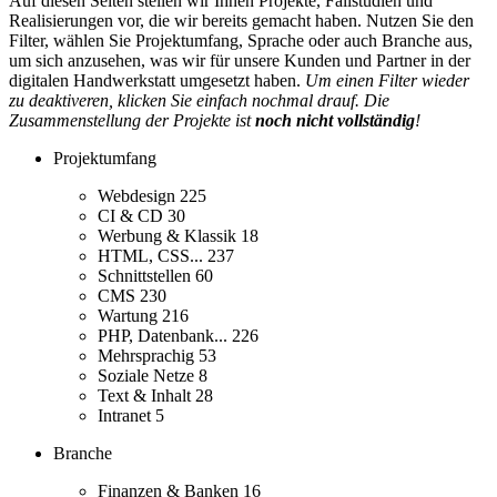
Auf diesen Seiten stellen wir Ihnen Projekte, Fallstudien und
Realisierungen vor, die wir bereits gemacht haben. Nutzen Sie den
Filter, wählen Sie Projektumfang, Sprache oder auch Branche aus,
um sich anzusehen, was wir für unsere Kunden und Partner in der
digitalen Handwerkstatt umgesetzt haben.
Um einen Filter wieder
zu deaktiveren, klicken Sie einfach nochmal drauf. Die
Zusammenstellung der Projekte ist
noch nicht vollständig
!
Projektumfang
Webdesign
225
CI & CD
30
Werbung & Klassik
18
HTML, CSS...
237
Schnittstellen
60
CMS
230
Wartung
216
PHP, Datenbank...
226
Mehrsprachig
53
Soziale Netze
8
Text & Inhalt
28
Intranet
5
Branche
Finanzen & Banken
16