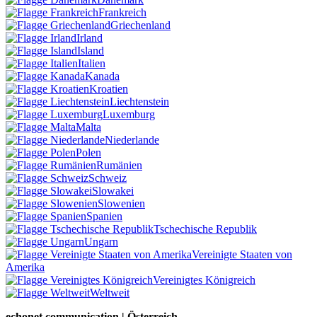
Frankreich
Griechenland
Irland
Island
Italien
Kanada
Kroatien
Liechtenstein
Luxemburg
Malta
Niederlande
Polen
Rumänien
Schweiz
Slowakei
Slowenien
Spanien
Tschechische Republik
Ungarn
Vereinigte Staaten von
Amerika
Vereinigtes Königreich
Weltweit
echonet communication | Österreich