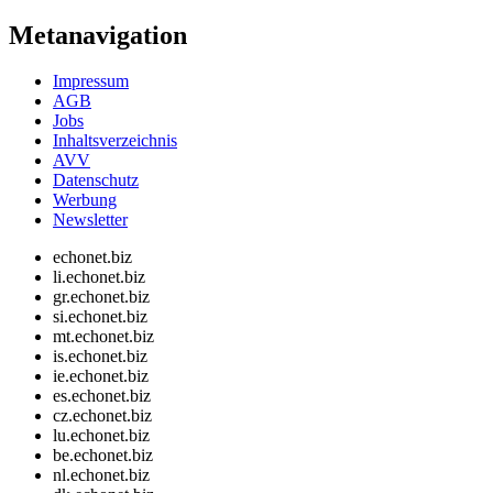
Metanavigation
Impressum
AGB
Jobs
Inhaltsverzeichnis
AVV
Datenschutz
Werbung
Newsletter
echonet.biz
li.echonet.biz
gr.echonet.biz
si.echonet.biz
mt.echonet.biz
is.echonet.biz
ie.echonet.biz
es.echonet.biz
cz.echonet.biz
lu.echonet.biz
be.echonet.biz
nl.echonet.biz