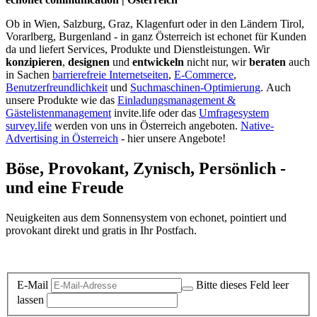
Ob in Wien, Salzburg, Graz, Klagenfurt oder in den Ländern Tirol,
Vorarlberg, Burgenland - in ganz Österreich ist echonet für Kunden
da und liefert Services, Produkte und Dienstleistungen. Wir
konzipieren
,
designen
und
entwickeln
nicht nur, wir
beraten
auch
in Sachen
barrierefreie Internetseiten
,
E-Commerce
,
Benutzerfreundlichkeit
und
Suchmaschinen-Optimierung
.
Auch
unsere Produkte wie das
Einladungsmanagement &
Gästelistenmanagement
invite.life oder das
Umfragesystem
survey.life
werden von uns in Österreich angeboten.
Native-
Advertising in Österreich
- hier unsere Angebote!
Böse, Provokant, Zynisch, Persönlich -
und eine Freude
Neuigkeiten aus dem Sonnensystem von echonet, pointiert und
provokant direkt und gratis in Ihr Postfach.
Datenschutz-Information zum Newsletter
E-Mail
Bitte dieses Feld leer
lassen