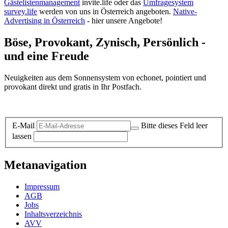
Gästelistenmanagement
invite.life oder das
Umfragesystem
survey.life
werden von uns in Österreich angeboten.
Native-
Advertising in Österreich
- hier unsere Angebote!
Böse, Provokant, Zynisch, Persönlich -
und eine Freude
Neuigkeiten aus dem Sonnensystem von echonet, pointiert und
provokant direkt und gratis in Ihr Postfach.
Datenschutz-Information zum Newsletter
E-Mail
Bitte dieses Feld leer
lassen
Metanavigation
Impressum
AGB
Jobs
Inhaltsverzeichnis
AVV