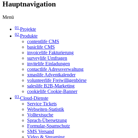
Hauptnavigation
Menü
01
Projekte
02
Produkte
contentlife CMS
basiclife CMS
invoicelife Fakturierung
surveylife Umfragen
invitelife Einladungen
contactlife Adressverwaltung
xmaslife Adventkalender
volunteerlife Freiwilligenbörse
saleslife B2B-Marketing
cookielife Cookie-Banner
03
Cloud-Dienste
Service Tickets
Webseiten-Statistik
Volltextsuche
Sprach-Übersetzung
Formular-Spamschutz
SMS Versand
Video & Streaming