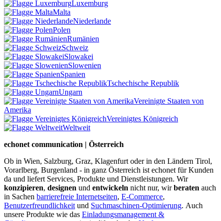
Luxemburg
Malta
Niederlande
Polen
Rumänien
Schweiz
Slowakei
Slowenien
Spanien
Tschechische Republik
Ungarn
Vereinigte Staaten von
Amerika
Vereinigtes Königreich
Weltweit
echonet communication | Österreich
Ob in Wien, Salzburg, Graz, Klagenfurt oder in den Ländern Tirol,
Vorarlberg, Burgenland - in ganz Österreich ist echonet für Kunden
da und liefert Services, Produkte und Dienstleistungen. Wir
konzipieren
,
designen
und
entwickeln
nicht nur, wir
beraten
auch
in Sachen
barrierefreie Internetseiten
,
E-Commerce
,
Benutzerfreundlichkeit
und
Suchmaschinen-Optimierung
.
Auch
unsere Produkte wie das
Einladungsmanagement &