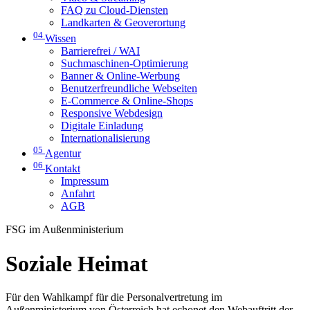
FAQ zu Cloud-Diensten
Landkarten & Geoverortung
04
Wissen
Barrierefrei / WAI
Suchmaschinen-Optimierung
Banner & Online-Werbung
Benutzerfreundliche Webseiten
E-Commerce & Online-Shops
Responsive Webdesign
Digitale Einladung
Internationalisierung
05
Agentur
06
Kontakt
Impressum
Anfahrt
AGB
FSG im Außenministerium
Soziale Heimat
Für den Wahlkampf für die Personalvertretung im
Außenministerium von Österreich hat echonet den Webauftritt der