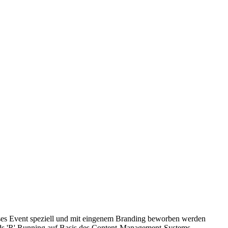
eses Event speziell und mit eingenem Branding beworben werden
r Kids 'R' Running auf Basis des Content-Management-Systems