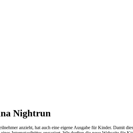
nna Nightrun
eilnehmer anzieht, hat auch eine eigene Ausgabe für Kinder. Damit di
g eines Internetauftrittes engagiert. Wir durften die neue Webseite fü