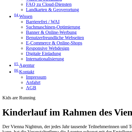
FAQ zu Cloud-Diensten
Landkarten & Geoverortung
04
Wissen
Barrierefrei / WAI
Suchmaschinen-Optimierung
Banner & Online-Werbung
Benutzerfreundliche Webseiten
E-Commerce & Online-Shops
Responsive Webdesign
Digitale Einladung
Internationalisierung
05
Agentur
06
Kontakt
Impressum
Anfahrt
AGB
Kids are Running
Kinderlauf im Rahmen des Vie
Der Vienna Nightrun, der jedes Jahr tausende Teilnehmerinnen und T
kann, hat die Veranstalterfirma die Agentur echonet mit der Erstellun