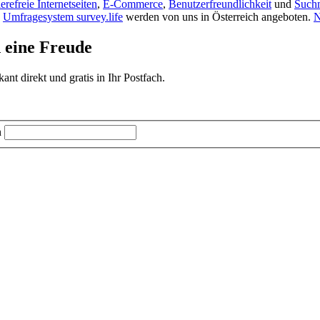
ierefreie Internetseiten
,
E-Commerce
,
Benutzerfreundlichkeit
und
Such
s
Umfragesystem survey.life
werden von uns in Österreich angeboten.
N
d eine Freude
t direkt und gratis in Ihr Postfach.
n