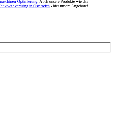
maschinen-Optimierung
.
Auch unsere Produkte wie das
ative-Advertising in Österreich
- hier unsere Angebote!