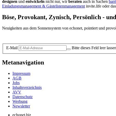
designen
und
entwickeln
nicht nur, wir
beraten
auch in Sachen
barr
Einladungsmanagement & Gästelistenmanagement
invite.life oder da
Böse, Provokant, Zynisch, Persönlich - un
Neuigkeiten aus dem Sonnensystem von echonet, pointiert und provokan
Datenschutz-Information zum Newsletter
E-Mail
Bitte dieses Feld leer lasse
Metanavigation
Impressum
AGB
Jobs
Inhaltsverzeichnis
AVV
Datenschutz
Werbung
Newsletter
echonet.biz