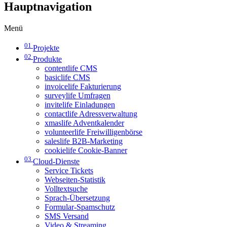
Hauptnavigation
Menü
01
Projekte
02
Produkte
contentlife CMS
basiclife CMS
invoicelife Fakturierung
surveylife Umfragen
invitelife Einladungen
contactlife Adressverwaltung
xmaslife Adventkalender
volunteerlife Freiwilligenbörse
saleslife B2B-Marketing
cookielife Cookie-Banner
03
Cloud-Dienste
Service Tickets
Webseiten-Statistik
Volltextsuche
Sprach-Übersetzung
Formular-Spamschutz
SMS Versand
Video & Streaming