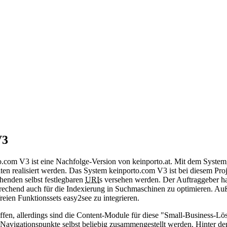
V3
com V3 ist eine Nachfolge-Version von keinporto.at. Mit dem System
seiten realisiert werden. Das System keinporto.com V3 ist bei diesem 
henden selbst festlegbaren
URI
s versehen werden. Der Auftraggeber h
ntsprechend auch für die Indexierung in Suchmaschinen zu optimieren. 
reien Funktionssets easy2see zu integrieren.
fen, allerdings sind die Content-Module für diese "Small-Business-L
Navigationspunkte selbst beliebig zusammengestellt werden. Hinter d