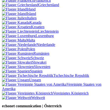
Frankreich
Griechenland
Irland
Island
Italien
Kanada
Kroatien
Liechtenstein
Luxemburg
Malta
Niederlande
Polen
Rumänien
Schweiz
Slowakei
Slowenien
Spanien
Tschechische Republik
Ungarn
Vereinigte Staaten von
Amerika
Vereinigtes Königreich
Weltweit
echonet communication | Österreich