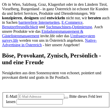
Ob in Wien, Salzburg, Graz, Klagenfurt oder in den Ländern Tirol,
Vorarlberg, Burgenland - in ganz Österreich ist echonet für Kunden
da und liefert Services, Produkte und Dienstleistungen. Wir
konzipieren
,
designen
und
entwickeln
nicht nur, wir
beraten
auch
in Sachen
barrierefreie Internetseiten
,
E-Commerce
,
Benutzerfreundlichkeit
und
Suchmaschinen-Optimierung
.
Auch
unsere Produkte wie das
Einladungsmanagement &
Gästelistenmanagement
invite.life oder das
Umfragesystem
survey.life
werden von uns in Österreich angeboten.
Native-
Advertising in Österreich
- hier unsere Angebote!
Böse, Provokant, Zynisch, Persönlich -
und eine Freude
Neuigkeiten aus dem Sonnensystem von echonet, pointiert und
provokant direkt und gratis in Ihr Postfach.
Datenschutz-Information zum Newsletter
E-Mail
Bitte dieses Feld leer
lassen