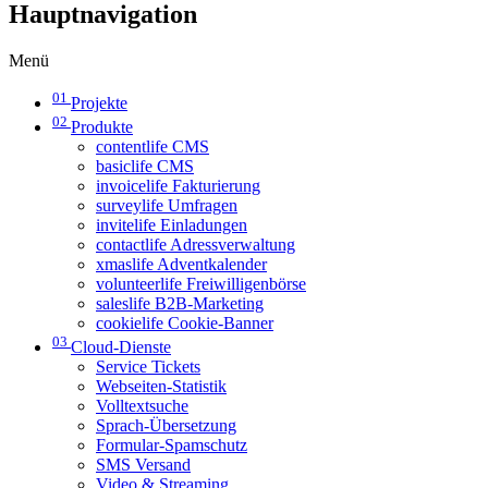
Hauptnavigation
Menü
01
Projekte
02
Produkte
contentlife CMS
basiclife CMS
invoicelife Fakturierung
surveylife Umfragen
invitelife Einladungen
contactlife Adressverwaltung
xmaslife Adventkalender
volunteerlife Freiwilligenbörse
saleslife B2B-Marketing
cookielife Cookie-Banner
03
Cloud-Dienste
Service Tickets
Webseiten-Statistik
Volltextsuche
Sprach-Übersetzung
Formular-Spamschutz
SMS Versand
Video & Streaming