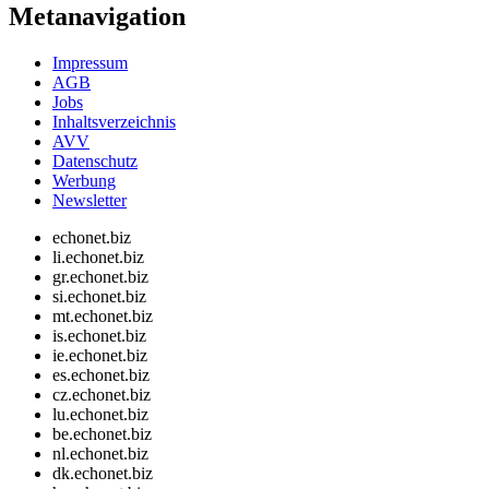
Metanavigation
Impressum
AGB
Jobs
Inhaltsverzeichnis
AVV
Datenschutz
Werbung
Newsletter
echonet.biz
li.echonet.biz
gr.echonet.biz
si.echonet.biz
mt.echonet.biz
is.echonet.biz
ie.echonet.biz
es.echonet.biz
cz.echonet.biz
lu.echonet.biz
be.echonet.biz
nl.echonet.biz
dk.echonet.biz