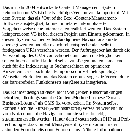
Das im Jahr 2004 entwickelte Content-Management-System
keinporto.com V3 ist eine Nachfolge-Version von keinporto.at. Mit
dem System, das als "Out of the Box"-Content-Management-
Software ausgelegt ist, können in relativ unkomplizierter
Vorgehensweise neue Internetseiten realisiert werden. Das System
keinporto.com V3 ist bei diesem Projekt zum Einsatz gekommen. In
diesem System können selbstständig neue Navigationspunkte
angelegt werden und diese auch mit entsprechenden selbst
festlegbaren
URI
s versehen werden. Der Auftraggeber hat durch die
Verwendung des CMS von echonet damit auch die Möglichkeit
seinen Internetauftritt laufend selbst zu pflegen und entsprechend
auch für die Indexierung in Suchmaschinen zu optimieren.
Außerdem lassen sich über keinporto.com V3 mehrsprachige
Webseiten einrichten und das System erlaubt sogar die Verwendung
des barrierefreien Funktionssets easy2see zu integrieren.
Das Rahmendesign ist dabei nicht von großen Einschränkungen
betroffen, allerdings sind die Content-Module für diese "Small-
Business-Lösung" als CMS fix vorgegeben. Im System selbst
können auch die Nutzer (Administratoren) verwaltet werden und
vom Nutzer auch die Navigationspunkte selbst beliebig
zusammengestellt werden. Hinter dem System stehen PHP und Perl-
Technologie, das Content-Management-System kommt in der
aktuellen Form bereits ohne Frameset aus. Nähere Informationen