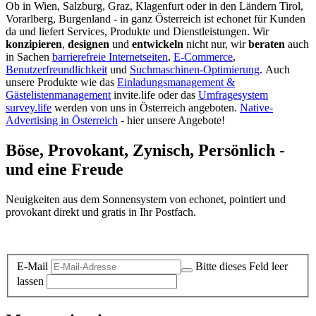
Ob in Wien, Salzburg, Graz, Klagenfurt oder in den Ländern Tirol,
Vorarlberg, Burgenland - in ganz Österreich ist echonet für Kunden
da und liefert Services, Produkte und Dienstleistungen. Wir
konzipieren
,
designen
und
entwickeln
nicht nur, wir
beraten
auch
in Sachen
barrierefreie Internetseiten
,
E-Commerce
,
Benutzerfreundlichkeit
und
Suchmaschinen-Optimierung
.
Auch
unsere Produkte wie das
Einladungsmanagement &
Gästelistenmanagement
invite.life oder das
Umfragesystem
survey.life
werden von uns in Österreich angeboten.
Native-
Advertising in Österreich
- hier unsere Angebote!
Böse, Provokant, Zynisch, Persönlich -
und eine Freude
Neuigkeiten aus dem Sonnensystem von echonet, pointiert und
provokant direkt und gratis in Ihr Postfach.
Datenschutz-Information zum Newsletter
E-Mail
Bitte dieses Feld leer
lassen