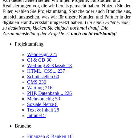
Auf diesen Seiten stellen wir Ihnen Projekte, Fallstudien und
Realisierungen vor, die wir bereits gemacht haben. Nutzen Sie den
Filter, wählen Sie Projektumfang, Sprache oder auch Branche aus,
um sich anzusehen, was wir für unsere Kunden und Partner in der
digitalen Handwerkstatt umgesetzt haben.
Um einen Filter wieder
zu deaktiveren, klicken Sie einfach nochmal drauf. Die
Zusammenstellung der Projekte ist
noch nicht vollständig
!
Projektumfang
Webdesign
225
CI & CD
30
Werbung & Klassik
18
HTML, CSS...
237
Schnittstellen
60
CMS
230
Wartung
216
PHP, Datenbank...
226
Mehrsprachig
53
Soziale Netze
8
Text & Inhalt
28
Intranet
5
Branche
Finanzen & Banken
16