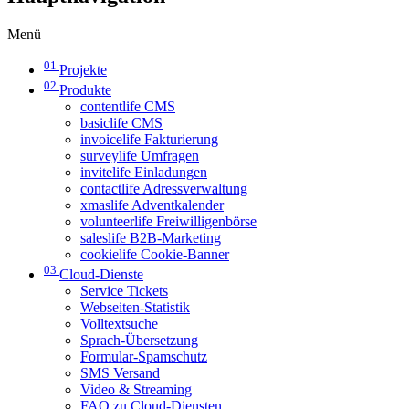
Menü
01
Projekte
02
Produkte
contentlife CMS
basiclife CMS
invoicelife Fakturierung
surveylife Umfragen
invitelife Einladungen
contactlife Adressverwaltung
xmaslife Adventkalender
volunteerlife Freiwilligenbörse
saleslife B2B-Marketing
cookielife Cookie-Banner
03
Cloud-Dienste
Service Tickets
Webseiten-Statistik
Volltextsuche
Sprach-Übersetzung
Formular-Spamschutz
SMS Versand
Video & Streaming
FAQ zu Cloud-Diensten