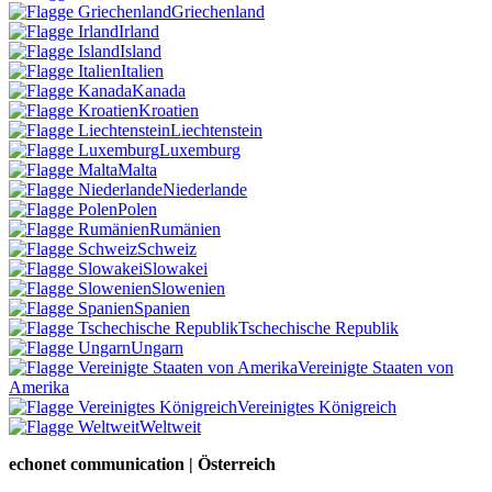
Griechenland
Irland
Island
Italien
Kanada
Kroatien
Liechtenstein
Luxemburg
Malta
Niederlande
Polen
Rumänien
Schweiz
Slowakei
Slowenien
Spanien
Tschechische Republik
Ungarn
Vereinigte Staaten von
Amerika
Vereinigtes Königreich
Weltweit
echonet communication | Österreich