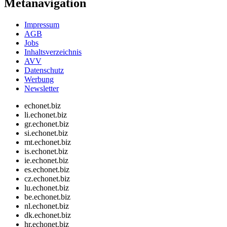
Metanavigation
Impressum
AGB
Jobs
Inhaltsverzeichnis
AVV
Datenschutz
Werbung
Newsletter
echonet.biz
li.echonet.biz
gr.echonet.biz
si.echonet.biz
mt.echonet.biz
is.echonet.biz
ie.echonet.biz
es.echonet.biz
cz.echonet.biz
lu.echonet.biz
be.echonet.biz
nl.echonet.biz
dk.echonet.biz
hr.echonet.biz