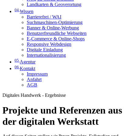
Landkarten & Geoverortung
04
Wissen
Barrierefrei / WAI
Suchmaschinen-Optimierung
Banner & Online-Werbung
Benutzerfreundliche Webseiten
E-Commerce & Online-Shops
Responsive Webdesign
Digitale Einladung
Internationalisierung
05
Agentur
06
Kontakt
Impressum
Anfahrt
AGB
Digitales Handwerk - Ergebnisse
Projekte und Referenzen aus
der digitalen Werkstatt