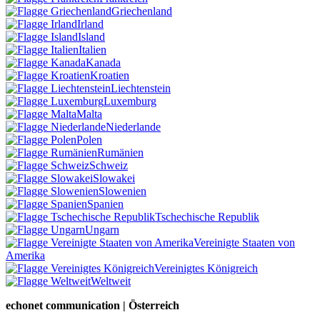
Griechenland
Irland
Island
Italien
Kanada
Kroatien
Liechtenstein
Luxemburg
Malta
Niederlande
Polen
Rumänien
Schweiz
Slowakei
Slowenien
Spanien
Tschechische Republik
Ungarn
Vereinigte Staaten von
Amerika
Vereinigtes Königreich
Weltweit
echonet communication | Österreich