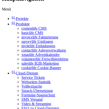
Menü
01
Projekte
02
Produkte
contentlife CMS
basiclife CMS
invoicelife Fakturierung
surveylife Umfragen
invitelife Einladungen
contactlife Adressverwaltung
xmaslife Adventkalender
volunteerlife Freiwilligenbörse
saleslife B2B-Marketing
cookielife Cookie-Banner
03
Cloud-Dienste
Service Tickets
Webseiten-Statistik
Volltextsuche
Sprach-Übersetzung
Formular-Spamschutz
SMS Versand
Video & Streaming
FAQ zu Cloud-Diensten