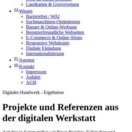
Landkarten & Geoverortung
04
Wissen
Barrierefrei / WAI
Suchmaschinen-Optimierung
Banner & Online-Werbung
Benutzerfreundliche Webseiten
E-Commerce & Online-Shops
Responsive Webdesign
Digitale Einladung
Internationalisierung
05
Agentur
06
Kontakt
Impressum
Anfahrt
AGB
Digitales Handwerk - Ergebnisse
Projekte und Referenzen aus
der digitalen Werkstatt