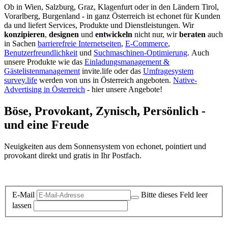
Ob in Wien, Salzburg, Graz, Klagenfurt oder in den Ländern Tirol,
Vorarlberg, Burgenland - in ganz Österreich ist echonet für Kunden
da und liefert Services, Produkte und Dienstleistungen. Wir
konzipieren
,
designen
und
entwickeln
nicht nur, wir
beraten
auch
in Sachen
barrierefreie Internetseiten
,
E-Commerce
,
Benutzerfreundlichkeit
und
Suchmaschinen-Optimierung
.
Auch
unsere Produkte wie das
Einladungsmanagement &
Gästelistenmanagement
invite.life oder das
Umfragesystem
survey.life
werden von uns in Österreich angeboten.
Native-
Advertising in Österreich
- hier unsere Angebote!
Böse, Provokant, Zynisch, Persönlich -
und eine Freude
Neuigkeiten aus dem Sonnensystem von echonet, pointiert und
provokant direkt und gratis in Ihr Postfach.
Datenschutz-Information zum Newsletter
E-Mail
Bitte dieses Feld leer
lassen