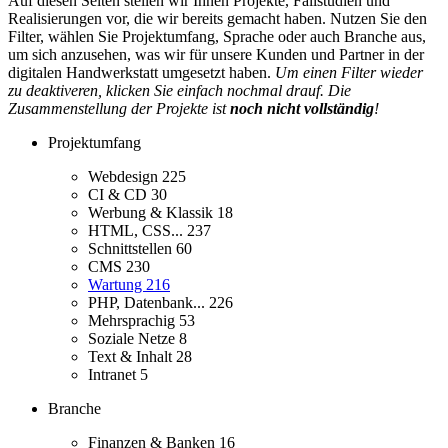
Auf diesen Seiten stellen wir Ihnen Projekte, Fallstudien und
Realisierungen vor, die wir bereits gemacht haben. Nutzen Sie den
Filter, wählen Sie Projektumfang, Sprache oder auch Branche aus,
um sich anzusehen, was wir für unsere Kunden und Partner in der
digitalen Handwerkstatt umgesetzt haben.
Um einen Filter wieder
zu deaktiveren, klicken Sie einfach nochmal drauf. Die
Zusammenstellung der Projekte ist
noch nicht vollständig
!
Projektumfang
Webdesign
225
CI & CD
30
Werbung & Klassik
18
HTML, CSS...
237
Schnittstellen
60
CMS
230
Wartung
216
PHP, Datenbank...
226
Mehrsprachig
53
Soziale Netze
8
Text & Inhalt
28
Intranet
5
Branche
Finanzen & Banken
16