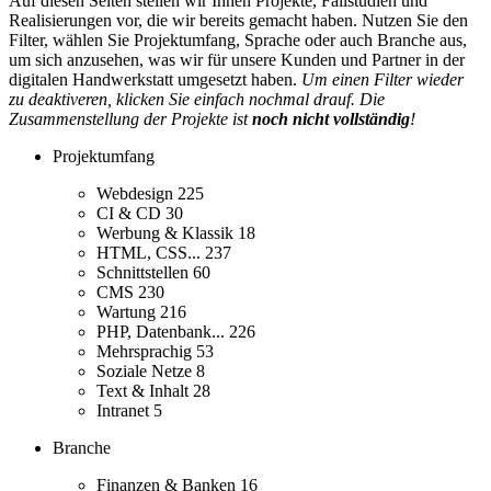
Auf diesen Seiten stellen wir Ihnen Projekte, Fallstudien und
Realisierungen vor, die wir bereits gemacht haben. Nutzen Sie den
Filter, wählen Sie Projektumfang, Sprache oder auch Branche aus,
um sich anzusehen, was wir für unsere Kunden und Partner in der
digitalen Handwerkstatt umgesetzt haben.
Um einen Filter wieder
zu deaktiveren, klicken Sie einfach nochmal drauf. Die
Zusammenstellung der Projekte ist
noch nicht vollständig
!
Projektumfang
Webdesign
225
CI & CD
30
Werbung & Klassik
18
HTML, CSS...
237
Schnittstellen
60
CMS
230
Wartung
216
PHP, Datenbank...
226
Mehrsprachig
53
Soziale Netze
8
Text & Inhalt
28
Intranet
5
Branche
Finanzen & Banken
16