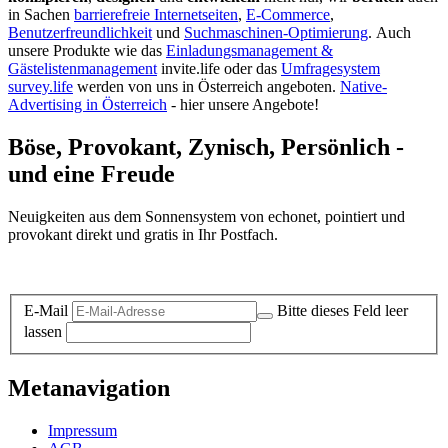
in Sachen
barrierefreie Internetseiten
,
E-Commerce
,
Benutzerfreundlichkeit
und
Suchmaschinen-Optimierung
.
Auch
unsere Produkte wie das
Einladungsmanagement &
Gästelistenmanagement
invite.life oder das
Umfragesystem
survey.life
werden von uns in Österreich angeboten.
Native-
Advertising in Österreich
- hier unsere Angebote!
Böse, Provokant, Zynisch, Persönlich -
und eine Freude
Neuigkeiten aus dem Sonnensystem von echonet, pointiert und
provokant direkt und gratis in Ihr Postfach.
Datenschutz-Information zum Newsletter
E-Mail
Bitte dieses Feld leer
lassen
Metanavigation
Impressum