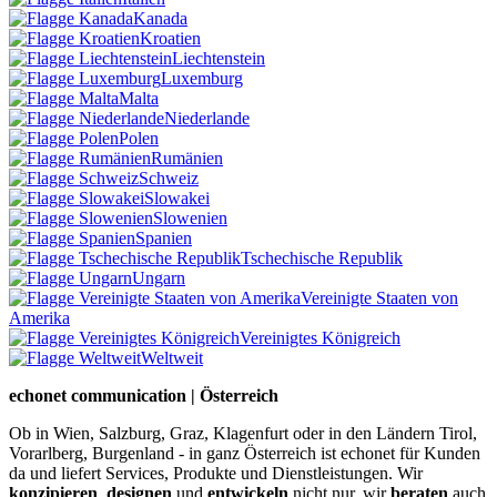
Kanada
Kroatien
Liechtenstein
Luxemburg
Malta
Niederlande
Polen
Rumänien
Schweiz
Slowakei
Slowenien
Spanien
Tschechische Republik
Ungarn
Vereinigte Staaten von
Amerika
Vereinigtes Königreich
Weltweit
echonet communication | Österreich
Ob in Wien, Salzburg, Graz, Klagenfurt oder in den Ländern Tirol,
Vorarlberg, Burgenland - in ganz Österreich ist echonet für Kunden
da und liefert Services, Produkte und Dienstleistungen. Wir
konzipieren
,
designen
und
entwickeln
nicht nur, wir
beraten
auch