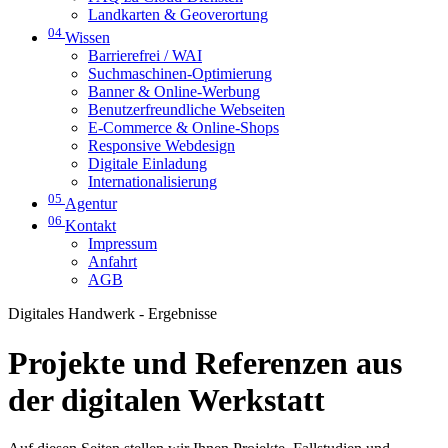
Landkarten & Geoverortung
04
Wissen
Barrierefrei / WAI
Suchmaschinen-Optimierung
Banner & Online-Werbung
Benutzerfreundliche Webseiten
E-Commerce & Online-Shops
Responsive Webdesign
Digitale Einladung
Internationalisierung
05
Agentur
06
Kontakt
Impressum
Anfahrt
AGB
Digitales Handwerk - Ergebnisse
Projekte und Referenzen aus
der digitalen Werkstatt