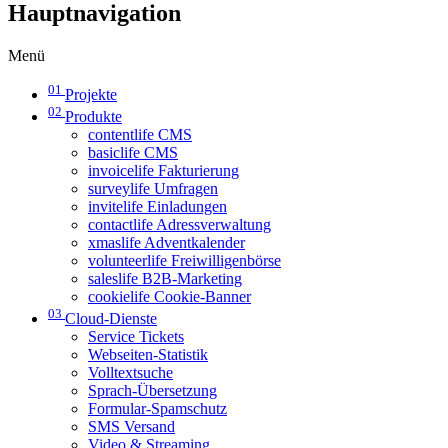
Hauptnavigation
Menü
01
Projekte
02
Produkte
contentlife CMS
basiclife CMS
invoicelife Fakturierung
surveylife Umfragen
invitelife Einladungen
contactlife Adressverwaltung
xmaslife Adventkalender
volunteerlife Freiwilligenbörse
saleslife B2B-Marketing
cookielife Cookie-Banner
03
Cloud-Dienste
Service Tickets
Webseiten-Statistik
Volltextsuche
Sprach-Übersetzung
Formular-Spamschutz
SMS Versand
Video & Streaming