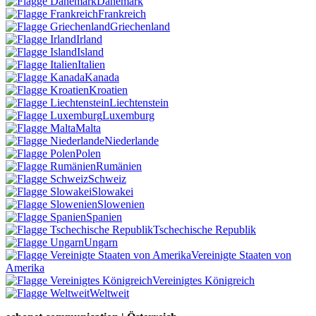
Dänemark
Frankreich
Griechenland
Irland
Island
Italien
Kanada
Kroatien
Liechtenstein
Luxemburg
Malta
Niederlande
Polen
Rumänien
Schweiz
Slowakei
Slowenien
Spanien
Tschechische Republik
Ungarn
Vereinigte Staaten von
Amerika
Vereinigtes Königreich
Weltweit