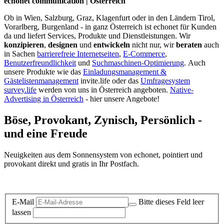
echonet communication | Österreich
Ob in Wien, Salzburg, Graz, Klagenfurt oder in den Ländern Tirol,
Vorarlberg, Burgenland - in ganz Österreich ist echonet für Kunden
da und liefert Services, Produkte und Dienstleistungen. Wir
konzipieren
,
designen
und
entwickeln
nicht nur, wir
beraten
auch
in Sachen
barrierefreie Internetseiten
,
E-Commerce
,
Benutzerfreundlichkeit
und
Suchmaschinen-Optimierung
.
Auch
unsere Produkte wie das
Einladungsmanagement &
Gästelistenmanagement
invite.life oder das
Umfragesystem
survey.life
werden von uns in Österreich angeboten.
Native-
Advertising in Österreich
- hier unsere Angebote!
Böse, Provokant, Zynisch, Persönlich -
und eine Freude
Neuigkeiten aus dem Sonnensystem von echonet, pointiert und
provokant direkt und gratis in Ihr Postfach.
Datenschutz-Information zum Newsletter
E-Mail
Bitte dieses Feld leer
lassen