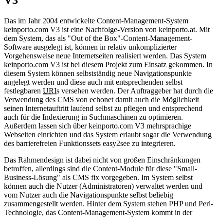
V3
Das im Jahr 2004 entwickelte Content-Management-System
keinporto.com V3 ist eine Nachfolge-Version von keinporto.at. Mit
dem System, das als "Out of the Box"-Content-Management-
Software ausgelegt ist, können in relativ unkomplizierter
Vorgehensweise neue Internetseiten realisiert werden. Das System
keinporto.com V3 ist bei diesem Projekt zum Einsatz gekommen. In
diesem System können selbstständig neue Navigationspunkte
angelegt werden und diese auch mit entsprechenden selbst
festlegbaren
URI
s versehen werden. Der Auftraggeber hat durch die
Verwendung des CMS von echonet damit auch die Möglichkeit
seinen Internetauftritt laufend selbst zu pflegen und entsprechend
auch für die Indexierung in Suchmaschinen zu optimieren.
Außerdem lassen sich über keinporto.com V3 mehrsprachige
Webseiten einrichten und das System erlaubt sogar die Verwendung
des barrierefreien Funktionssets easy2see zu integrieren.
Das Rahmendesign ist dabei nicht von großen Einschränkungen
betroffen, allerdings sind die Content-Module für diese "Small-
Business-Lösung" als CMS fix vorgegeben. Im System selbst
können auch die Nutzer (Administratoren) verwaltet werden und
vom Nutzer auch die Navigationspunkte selbst beliebig
zusammengestellt werden. Hinter dem System stehen PHP und Perl-
Technologie, das Content-Management-System kommt in der