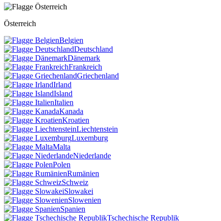
Österreich
Belgien
Deutschland
Dänemark
Frankreich
Griechenland
Irland
Island
Italien
Kanada
Kroatien
Liechtenstein
Luxemburg
Malta
Niederlande
Polen
Rumänien
Schweiz
Slowakei
Slowenien
Spanien
Tschechische Republik