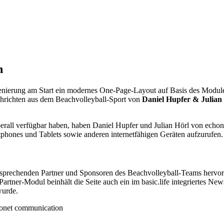
n
nszenierung am Start ein modernes One-Page-Layout auf Basis des Modu
achrichten aus dem Beachvolleyball-Sport von
Daniel Hupfer & Julian
berall verfügbar haben, haben Daniel Hupfer und Julian Hörl von echo
tphones und Tablets sowie anderen internetfähigen Geräten aufzurufen.
tsprechenden Partner und Sponsoren des Beachvolleyball-Teams herv
ner-Modul beinhält die Seite auch ein im basic.life integriertes News
wurde.