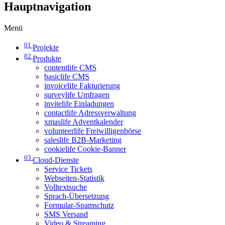
Hauptnavigation
Menü
01
Projekte
02
Produkte
contentlife CMS
basiclife CMS
invoicelife Fakturierung
surveylife Umfragen
invitelife Einladungen
contactlife Adressverwaltung
xmaslife Adventkalender
volunteerlife Freiwilligenbörse
saleslife B2B-Marketing
cookielife Cookie-Banner
03
Cloud-Dienste
Service Tickets
Webseiten-Statistik
Volltextsuche
Sprach-Übersetzung
Formular-Spamschutz
SMS Versand
Video & Streaming