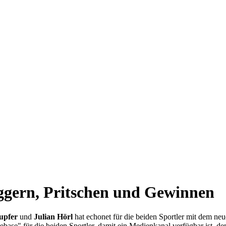
aggern, Pritschen und Gewinnen
upfer
und
Julian Hörl
hat echonet für die beiden Sportler mit dem neu
mebase" für die beiden Sportler, damit ein Medienkanal verfügbar ist,