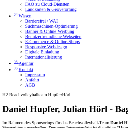
FAQ zu Cloud-Diensten
Landkarten & Geoverortung
04
Wissen
Barrierefrei / WAI
Suchmaschinen-Optimierung
Banner & Online-Werbung
Benutzerfreundliche Webseiten
E-Commerce & Online-Shops
Responsive Webdesign
Digitale Einladung
Internationalisierung
05
Agentur
06
Kontakt
Impressum
Anfahrt
AGB
H2 Beachvolleyballteam Hupfer/Hörl
Daniel Hupfer, Julian Hörl - B
Im Rahmen des Sponsorings für das Beachvolleyball-Team
Daniel H
Vermarktung geschaffen. Der neue Internetauftritt ist die nötige "Ho