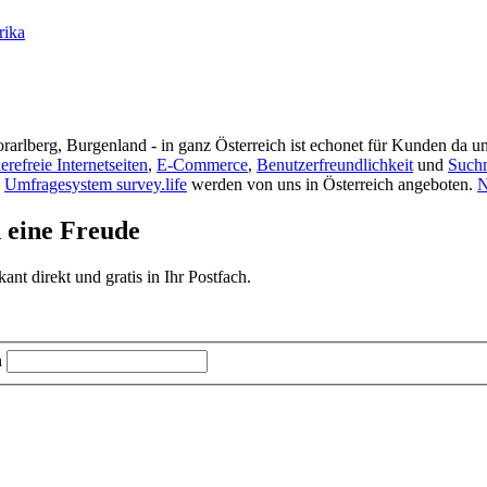
rika
rarlberg, Burgenland - in ganz Österreich ist echonet für Kunden da un
ierefreie Internetseiten
,
E-Commerce
,
Benutzerfreundlichkeit
und
Such
s
Umfragesystem survey.life
werden von uns in Österreich angeboten.
N
d eine Freude
t direkt und gratis in Ihr Postfach.
n