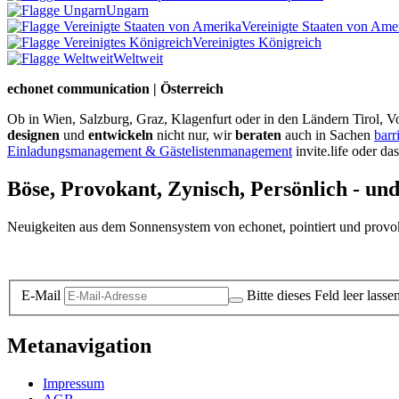
Ungarn
Vereinigte Staaten von Ame
Vereinigtes Königreich
Weltweit
echonet communication | Österreich
Ob in Wien, Salzburg, Graz, Klagenfurt oder in den Ländern Tirol, Vo
designen
und
entwickeln
nicht nur, wir
beraten
auch in Sachen
barr
Einladungsmanagement & Gästelistenmanagement
invite.life oder da
Böse, Provokant, Zynisch, Persönlich - un
Neuigkeiten aus dem Sonnensystem von echonet, pointiert und provokan
Datenschutz-Information zum Newsletter
E-Mail
Bitte dieses Feld leer lasse
Metanavigation
Impressum