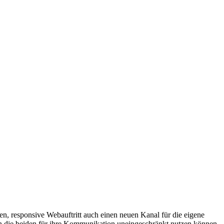
en, responsive Webauftritt auch einen neuen Kanal für die eigene
 den die beiden für ihre Kommunikation uneingeschränkt nutzen können.