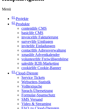
Menü
01
Projekte
02
Produkte
contentlife CMS
basiclife CMS
invoicelife Fakturierung
surveylife Umfragen
invitelife Einladungen
contactlife Adressverwaltung
xmaslife Adventkalender
volunteerlife Freiwilligenbörse
saleslife B2B-Marketing
cookielife Cookie-Banner
03
Cloud-Dienste
Service Tickets
Webseiten-Statistik
Volltextsuche
Sprach-Übersetzung
Formular-Spamschutz
SMS Versand
Video & Streaming
FAQ zu Cloud-Diensten