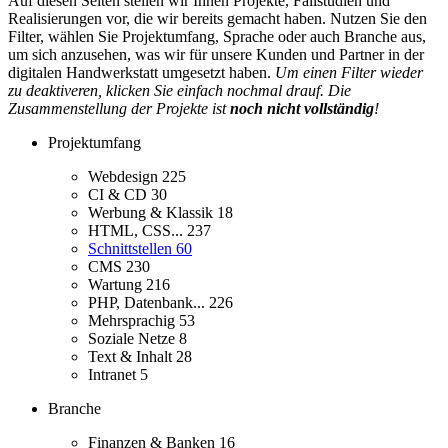
Auf diesen Seiten stellen wir Ihnen Projekte, Fallstudien und
Realisierungen vor, die wir bereits gemacht haben. Nutzen Sie den
Filter, wählen Sie Projektumfang, Sprache oder auch Branche aus,
um sich anzusehen, was wir für unsere Kunden und Partner in der
digitalen Handwerkstatt umgesetzt haben.
Um einen Filter wieder
zu deaktiveren, klicken Sie einfach nochmal drauf. Die
Zusammenstellung der Projekte ist
noch nicht vollständig
!
Projektumfang
Webdesign
225
CI & CD
30
Werbung & Klassik
18
HTML, CSS...
237
Schnittstellen
60
CMS
230
Wartung
216
PHP, Datenbank...
226
Mehrsprachig
53
Soziale Netze
8
Text & Inhalt
28
Intranet
5
Branche
Finanzen & Banken
16