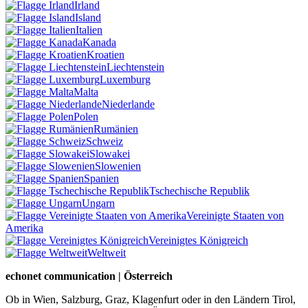
Irland
Island
Italien
Kanada
Kroatien
Liechtenstein
Luxemburg
Malta
Niederlande
Polen
Rumänien
Schweiz
Slowakei
Slowenien
Spanien
Tschechische Republik
Ungarn
Vereinigte Staaten von
Amerika
Vereinigtes Königreich
Weltweit
echonet communication | Österreich
Ob in Wien, Salzburg, Graz, Klagenfurt oder in den Ländern Tirol,