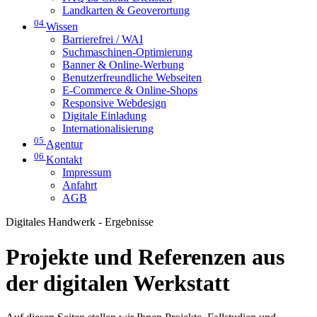
Landkarten & Geoverortung
04
Wissen
Barrierefrei / WAI
Suchmaschinen-Optimierung
Banner & Online-Werbung
Benutzerfreundliche Webseiten
E-Commerce & Online-Shops
Responsive Webdesign
Digitale Einladung
Internationalisierung
05
Agentur
06
Kontakt
Impressum
Anfahrt
AGB
Digitales Handwerk - Ergebnisse
Projekte und Referenzen aus
der digitalen Werkstatt