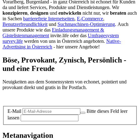
Vorarlberg, Burgenland - in ganz Österreich ist echonet für Kunden
da und liefert Services, Produkte und Dienstleistungen. Wir
konzipieren
,
designen
und
entwickeln
nicht nur, wir
beraten
auch
in Sachen
barrierefreie Internetseiten
,
E-Commerce
,
Benutzerfreundlichkeit
und
Suchmaschinen-Optimierung
.
Auch
unsere Produkte wie das
Einladungsmanagement &
Gästelistenmanagement
invite.life oder das
Umfragesystem
survey.life
werden von uns in Österreich angeboten.
Native-
Advertising in Österreich
- hier unsere Angebote!
Böse, Provokant, Zynisch, Persönlich -
und eine Freude
Neuigkeiten aus dem Sonnensystem von echonet, pointiert und
provokant direkt und gratis in Ihr Postfach.
Datenschutz-Information zum Newsletter
E-Mail
Bitte dieses Feld leer
lassen
Metanavigation