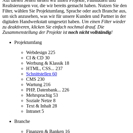
Auf diesen Seiten stellen wir Ihnen Projekte, Fallstudien und
Realisierungen vor, die wir bereits gemacht haben. Nutzen Sie den
Filter, wählen Sie Projektumfang, Sprache oder auch Branche aus,
um sich anzusehen, was wir für unsere Kunden und Partner in der
digitalen Handwerkstatt umgesetzt haben.
Um einen Filter wieder
zu deaktiveren, klicken Sie einfach nochmal drauf. Die
Zusammenstellung der Projekte ist
noch nicht vollständig
!
Projektumfang
Webdesign
225
CI & CD
30
Werbung & Klassik
18
HTML, CSS...
237
Schnittstellen
60
CMS
230
Wartung
216
PHP, Datenbank...
226
Mehrsprachig
53
Soziale Netze
8
Text & Inhalt
28
Intranet
5
Branche
Finanzen & Banken
16