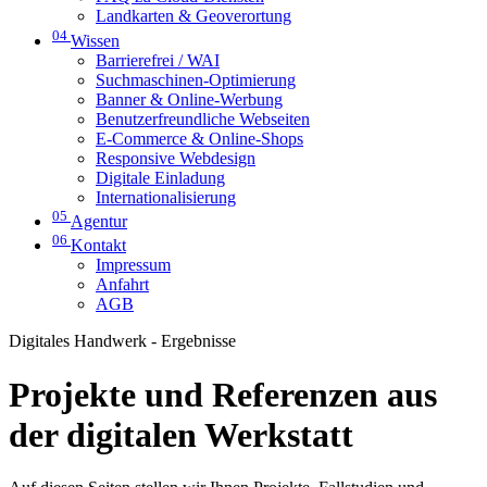
Landkarten & Geoverortung
04
Wissen
Barrierefrei / WAI
Suchmaschinen-Optimierung
Banner & Online-Werbung
Benutzerfreundliche Webseiten
E-Commerce & Online-Shops
Responsive Webdesign
Digitale Einladung
Internationalisierung
05
Agentur
06
Kontakt
Impressum
Anfahrt
AGB
Digitales Handwerk - Ergebnisse
Projekte und Referenzen aus
der digitalen Werkstatt