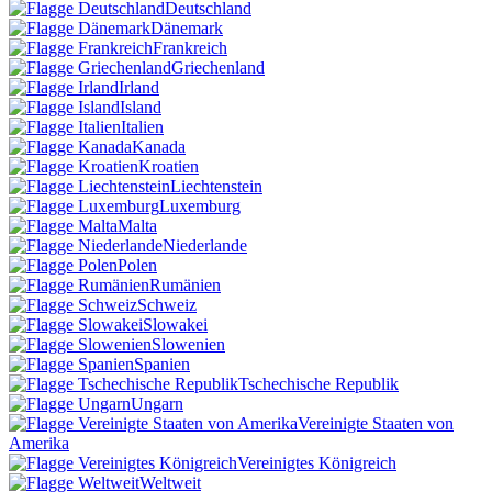
Deutschland
Dänemark
Frankreich
Griechenland
Irland
Island
Italien
Kanada
Kroatien
Liechtenstein
Luxemburg
Malta
Niederlande
Polen
Rumänien
Schweiz
Slowakei
Slowenien
Spanien
Tschechische Republik
Ungarn
Vereinigte Staaten von
Amerika
Vereinigtes Königreich
Weltweit