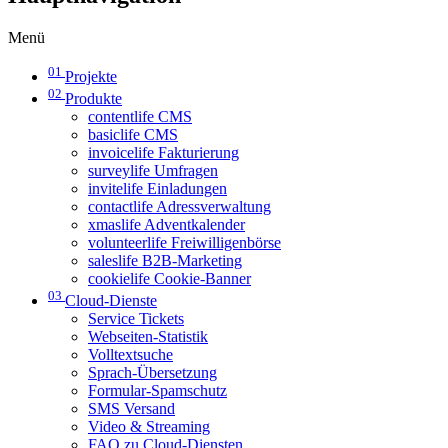
Menü
01
Projekte
02
Produkte
contentlife CMS
basiclife CMS
invoicelife Fakturierung
surveylife Umfragen
invitelife Einladungen
contactlife Adressverwaltung
xmaslife Adventkalender
volunteerlife Freiwilligenbörse
saleslife B2B-Marketing
cookielife Cookie-Banner
03
Cloud-Dienste
Service Tickets
Webseiten-Statistik
Volltextsuche
Sprach-Übersetzung
Formular-Spamschutz
SMS Versand
Video & Streaming
FAQ zu Cloud-Diensten