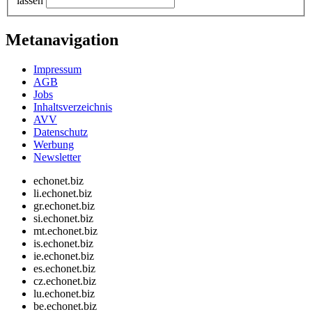
lassen
Metanavigation
Impressum
AGB
Jobs
Inhaltsverzeichnis
AVV
Datenschutz
Werbung
Newsletter
echonet.biz
li.echonet.biz
gr.echonet.biz
si.echonet.biz
mt.echonet.biz
is.echonet.biz
ie.echonet.biz
es.echonet.biz
cz.echonet.biz
lu.echonet.biz
be.echonet.biz