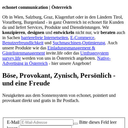
echonet communication | Österreich
Ob in Wien, Salzburg, Graz, Klagenfurt oder in den Ländern Tirol,
Vorarlberg, Burgenland - in ganz Österreich ist echonet für Kunden
da und liefert Services, Produkte und Dienstleistungen. Wir
konzipieren
,
designen
und
entwickeln
nicht nur, wir
beraten
auch
in Sachen
barrierefreie Internetseiten
,
E-Commerce
,
Benutzerfreundlichkeit
und
Suchmaschinen-Optimierung
.
Auch
unsere Produkte wie das
Einladungsmanagement &
Gästelistenmanagement
invite.life oder das
Umfragesystem
survey.life
werden von uns in Österreich angeboten.
Native-
Advertising in Österreich
- hier unsere Angebote!
Böse, Provokant, Zynisch, Persönlich -
und eine Freude
Neuigkeiten aus dem Sonnensystem von echonet, pointiert und
provokant direkt und gratis in Ihr Postfach.
Datenschutz-Information zum Newsletter
E-Mail
Bitte dieses Feld leer