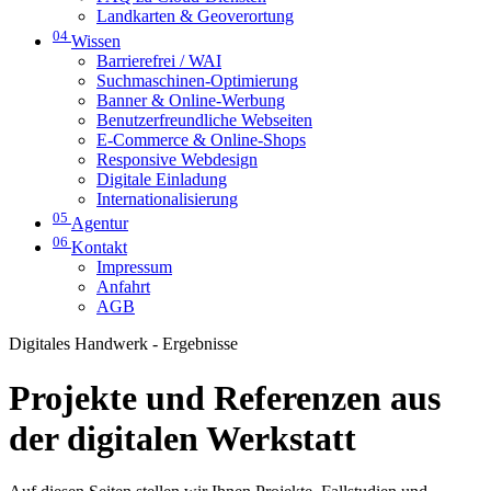
Landkarten & Geoverortung
04
Wissen
Barrierefrei / WAI
Suchmaschinen-Optimierung
Banner & Online-Werbung
Benutzerfreundliche Webseiten
E-Commerce & Online-Shops
Responsive Webdesign
Digitale Einladung
Internationalisierung
05
Agentur
06
Kontakt
Impressum
Anfahrt
AGB
Digitales Handwerk - Ergebnisse
Projekte und Referenzen aus
der digitalen Werkstatt