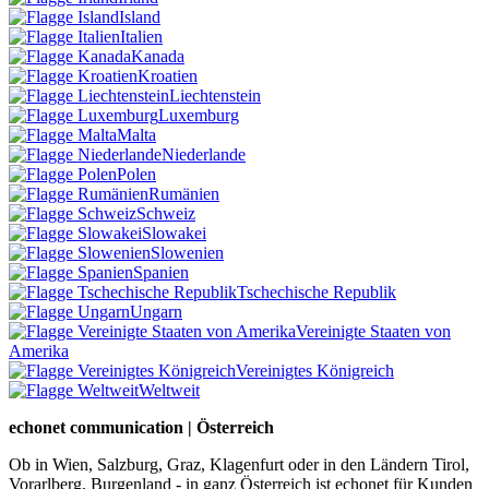
Island
Italien
Kanada
Kroatien
Liechtenstein
Luxemburg
Malta
Niederlande
Polen
Rumänien
Schweiz
Slowakei
Slowenien
Spanien
Tschechische Republik
Ungarn
Vereinigte Staaten von
Amerika
Vereinigtes Königreich
Weltweit
echonet communication | Österreich
Ob in Wien, Salzburg, Graz, Klagenfurt oder in den Ländern Tirol,
Vorarlberg, Burgenland - in ganz Österreich ist echonet für Kunden