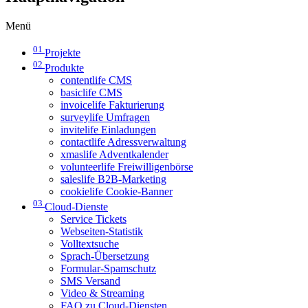
Menü
01
Projekte
02
Produkte
contentlife CMS
basiclife CMS
invoicelife Fakturierung
surveylife Umfragen
invitelife Einladungen
contactlife Adressverwaltung
xmaslife Adventkalender
volunteerlife Freiwilligenbörse
saleslife B2B-Marketing
cookielife Cookie-Banner
03
Cloud-Dienste
Service Tickets
Webseiten-Statistik
Volltextsuche
Sprach-Übersetzung
Formular-Spamschutz
SMS Versand
Video & Streaming
FAQ zu Cloud-Diensten