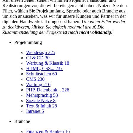
Auf diesen Seiten stellen wir Ihnen Projekte, Fallstudien und
Realisierungen vor, die wir bereits gemacht haben. Nutzen Sie den
Filter, wählen Sie Projektumfang, Sprache oder auch Branche aus,
um sich anzusehen, was wir für unsere Kunden und Partner in der
digitalen Handwerkstatt umgesetzt haben.
Um einen Filter wieder
zu deaktiveren, klicken Sie einfach nochmal drauf. Die
Zusammenstellung der Projekte ist
noch nicht vollständig
!
Projektumfang
Webdesign
225
CI & CD
30
Werbung & Klassik
18
HTML, CSS...
237
Schnittstellen
60
CMS
230
Wartung
216
PHP, Datenbank...
226
Mehrsprachig
53
Soziale Netze
8
Text & Inhalt
28
Intranet
5
Branche
Finanzen & Banken
16