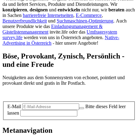
da und liefert Services, Produkte und Dienstleistungen. Wir
konzipieren
,
designen
und
entwickeln
nicht nur, wir
beraten
auch
in Sachen
barrierefreie Internetseiten
,
E-Commerce
,
Benutzerfreundlichkeit
und
Suchmaschinen-Optimierung
.
Auch
unsere Produkte wie das
Einladungsmanagement &
Gästelistenmanagement
invite.life oder das
Umfragesystem
survey.life
werden von uns in Österreich angeboten.
Native-
Advertising in Österreich
- hier unsere Angebote!
Böse, Provokant, Zynisch, Persönlich -
und eine Freude
Neuigkeiten aus dem Sonnensystem von echonet, pointiert und
provokant direkt und gratis in Ihr Postfach.
Datenschutz-Information zum Newsletter
E-Mail
Bitte dieses Feld leer
lassen
Metanavigation