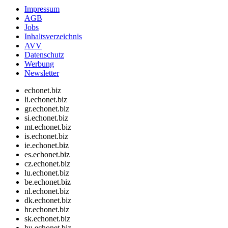
Impressum
AGB
Jobs
Inhaltsverzeichnis
AVV
Datenschutz
Werbung
Newsletter
echonet.biz
li.echonet.biz
gr.echonet.biz
si.echonet.biz
mt.echonet.biz
is.echonet.biz
ie.echonet.biz
es.echonet.biz
cz.echonet.biz
lu.echonet.biz
be.echonet.biz
nl.echonet.biz
dk.echonet.biz
hr.echonet.biz
sk.echonet.biz
hu.echonet.biz