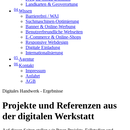
Landkarten & Geoverortung
04
Wissen
Barrierefrei / WAI
Suchmaschinen-Optimierung
Banner & Online-Werbung
Benutzerfreundliche Webseiten
E-Commerce & Online-Shops
Responsive Webdesign
Digitale Einladung
Internationalisierung
05
Agentur
06
Kontakt
Impressum
Anfahrt
AGB
Digitales Handwerk - Ergebnisse
Projekte und Referenzen aus
der digitalen Werkstatt