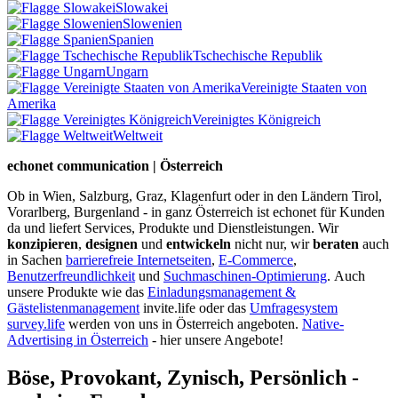
Slowakei
Slowenien
Spanien
Tschechische Republik
Ungarn
Vereinigte Staaten von
Amerika
Vereinigtes Königreich
Weltweit
echonet communication | Österreich
Ob in Wien, Salzburg, Graz, Klagenfurt oder in den Ländern Tirol,
Vorarlberg, Burgenland - in ganz Österreich ist echonet für Kunden
da und liefert Services, Produkte und Dienstleistungen. Wir
konzipieren
,
designen
und
entwickeln
nicht nur, wir
beraten
auch
in Sachen
barrierefreie Internetseiten
,
E-Commerce
,
Benutzerfreundlichkeit
und
Suchmaschinen-Optimierung
.
Auch
unsere Produkte wie das
Einladungsmanagement &
Gästelistenmanagement
invite.life oder das
Umfragesystem
survey.life
werden von uns in Österreich angeboten.
Native-
Advertising in Österreich
- hier unsere Angebote!
Böse, Provokant, Zynisch, Persönlich -