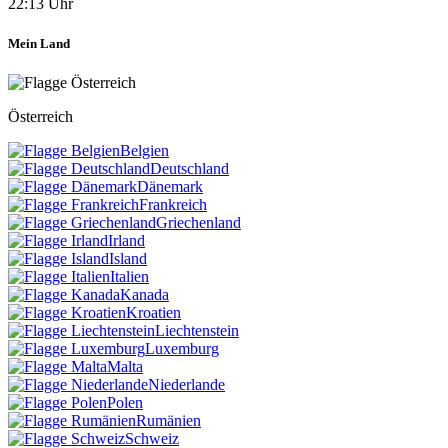
22:13 Uhr
Mein Land
Österreich
Belgien
Deutschland
Dänemark
Frankreich
Griechenland
Irland
Island
Italien
Kanada
Kroatien
Liechtenstein
Luxemburg
Malta
Niederlande
Polen
Rumänien
Schweiz