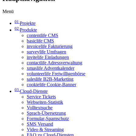
Menü
01
Projekte
02
Produkte
contentlife CMS
basiclife CMS
invoicelife Fakturierung
surveylife Umfragen
invitelife Einladungen
contactlife Adressverwaltung
xmaslife Adventkalender
volunteerlife Freiwilligenbörse
saleslife B2B-Marketing
cookielife Cookie-Banner
03
Cloud-Dienste
Service Tickets
Webseiten-Statistik
Volltextsuche
Sprach-Übersetzung
Formular-Spamschutz
SMS Versand
Video & Streaming
FAQ zu Cloud-Diensten