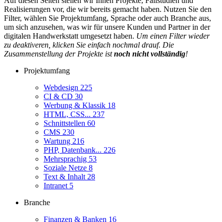
Auf diesen Seiten stellen wir Ihnen Projekte, Fallstudien und
Realisierungen vor, die wir bereits gemacht haben. Nutzen Sie den
Filter, wählen Sie Projektumfang, Sprache oder auch Branche aus,
um sich anzusehen, was wir für unsere Kunden und Partner in der
digitalen Handwerkstatt umgesetzt haben.
Um einen Filter wieder
zu deaktiveren, klicken Sie einfach nochmal drauf. Die
Zusammenstellung der Projekte ist
noch nicht vollständig
!
Projektumfang
Webdesign
225
CI & CD
30
Werbung & Klassik
18
HTML, CSS...
237
Schnittstellen
60
CMS
230
Wartung
216
PHP, Datenbank...
226
Mehrsprachig
53
Soziale Netze
8
Text & Inhalt
28
Intranet
5
Branche
Finanzen & Banken
16