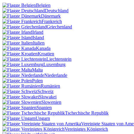
Belgien
Deutschland
Dänemark
Frankreich
Griechenland
Irland
Island
Italien
Kanada
Kroatien
Liechtenstein
Luxemburg
Malta
Niederlande
Polen
Rumänien
Schweiz
Slowakei
Slowenien
Spanien
Tschechische Republik
Ungarn
Vereinigte Staaten von Ame
Vereinigtes Königreich