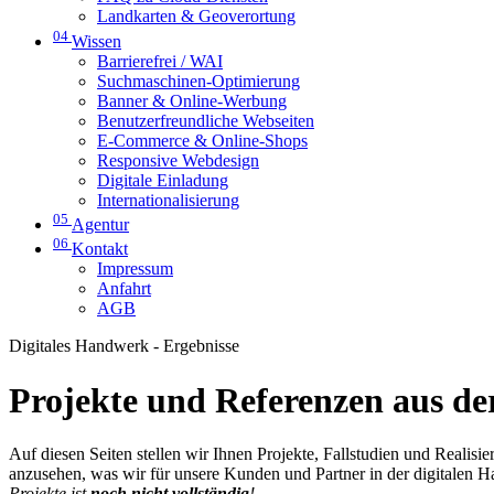
Landkarten & Geoverortung
04
Wissen
Barrierefrei / WAI
Suchmaschinen-Optimierung
Banner & Online-Werbung
Benutzerfreundliche Webseiten
E-Commerce & Online-Shops
Responsive Webdesign
Digitale Einladung
Internationalisierung
05
Agentur
06
Kontakt
Impressum
Anfahrt
AGB
Digitales Handwerk - Ergebnisse
Projekte und Referenzen aus der
Auf diesen Seiten stellen wir Ihnen Projekte, Fallstudien und Realis
anzusehen, was wir für unsere Kunden und Partner in der digitalen 
Projekte ist
noch nicht vollständig
!