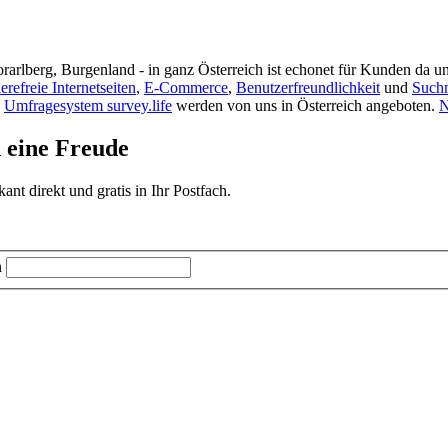
rarlberg, Burgenland - in ganz Österreich ist echonet für Kunden da un
ierefreie Internetseiten
,
E-Commerce
,
Benutzerfreundlichkeit
und
Such
s
Umfragesystem survey.life
werden von uns in Österreich angeboten.
N
d eine Freude
t direkt und gratis in Ihr Postfach.
n