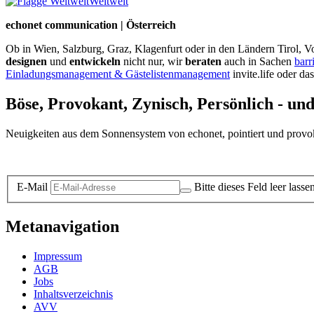
Weltweit
echonet communication | Österreich
Ob in Wien, Salzburg, Graz, Klagenfurt oder in den Ländern Tirol, Vo
designen
und
entwickeln
nicht nur, wir
beraten
auch in Sachen
barr
Einladungsmanagement & Gästelistenmanagement
invite.life oder da
Böse, Provokant, Zynisch, Persönlich - un
Neuigkeiten aus dem Sonnensystem von echonet, pointiert und provokan
Datenschutz-Information zum Newsletter
E-Mail
Bitte dieses Feld leer lasse
Metanavigation
Impressum
AGB
Jobs
Inhaltsverzeichnis
AVV