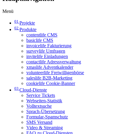
Menü
01
Projekte
02
Produkte
contentlife CMS
basiclife CMS
invoicelife Fakturierung
surveylife Umfragen
invitelife Einladungen
contactlife Adressverwaltung
xmaslife Adventkalender
volunteerlife Freiwilligenbörse
saleslife B2B-Marketing
cookielife Cookie-Banner
03
Cloud-Dienste
Service Tickets
Webseiten-Statistik
Volltextsuche
Sprach-Übersetzung
Formular-Spamschutz
SMS Versand
Video & Streaming
FAQ zu Cloud-Diensten