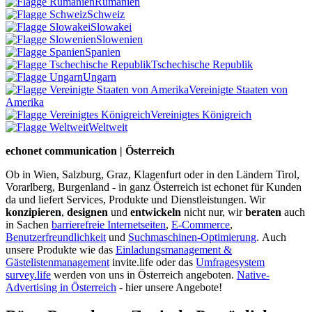
Rumänien
Schweiz
Slowakei
Slowenien
Spanien
Tschechische Republik
Ungarn
Vereinigte Staaten von
Amerika
Vereinigtes Königreich
Weltweit
echonet communication | Österreich
Ob in Wien, Salzburg, Graz, Klagenfurt oder in den Ländern Tirol,
Vorarlberg, Burgenland - in ganz Österreich ist echonet für Kunden
da und liefert Services, Produkte und Dienstleistungen. Wir
konzipieren
,
designen
und
entwickeln
nicht nur, wir
beraten
auch
in Sachen
barrierefreie Internetseiten
,
E-Commerce
,
Benutzerfreundlichkeit
und
Suchmaschinen-Optimierung
.
Auch
unsere Produkte wie das
Einladungsmanagement &
Gästelistenmanagement
invite.life oder das
Umfragesystem
survey.life
werden von uns in Österreich angeboten.
Native-
Advertising in Österreich
- hier unsere Angebote!