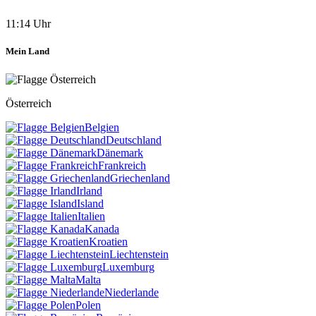
11:14 Uhr
Mein Land
Österreich
Belgien
Deutschland
Dänemark
Frankreich
Griechenland
Irland
Island
Italien
Kanada
Kroatien
Liechtenstein
Luxemburg
Malta
Niederlande
Polen