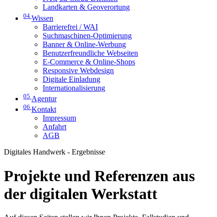
Landkarten & Geoverortung
04
Wissen
Barrierefrei / WAI
Suchmaschinen-Optimierung
Banner & Online-Werbung
Benutzerfreundliche Webseiten
E-Commerce & Online-Shops
Responsive Webdesign
Digitale Einladung
Internationalisierung
05
Agentur
06
Kontakt
Impressum
Anfahrt
AGB
Digitales Handwerk - Ergebnisse
Projekte und Referenzen aus
der digitalen Werkstatt