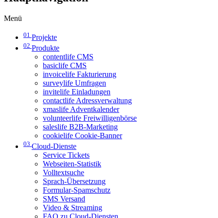
Menü
01
Projekte
02
Produkte
contentlife CMS
basiclife CMS
invoicelife Fakturierung
surveylife Umfragen
invitelife Einladungen
contactlife Adressverwaltung
xmaslife Adventkalender
volunteerlife Freiwilligenbörse
saleslife B2B-Marketing
cookielife Cookie-Banner
03
Cloud-Dienste
Service Tickets
Webseiten-Statistik
Volltextsuche
Sprach-Übersetzung
Formular-Spamschutz
SMS Versand
Video & Streaming
FAQ zu Cloud-Diensten