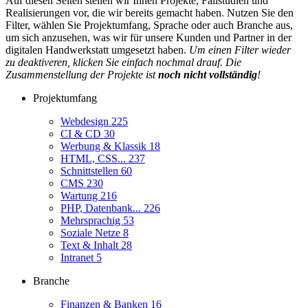
Auf diesen Seiten stellen wir Ihnen Projekte, Fallstudien und
Realisierungen vor, die wir bereits gemacht haben. Nutzen Sie den
Filter, wählen Sie Projektumfang, Sprache oder auch Branche aus,
um sich anzusehen, was wir für unsere Kunden und Partner in der
digitalen Handwerkstatt umgesetzt haben.
Um einen Filter wieder
zu deaktiveren, klicken Sie einfach nochmal drauf. Die
Zusammenstellung der Projekte ist
noch nicht vollständig
!
Projektumfang
Webdesign
225
CI & CD
30
Werbung & Klassik
18
HTML, CSS...
237
Schnittstellen
60
CMS
230
Wartung
216
PHP, Datenbank...
226
Mehrsprachig
53
Soziale Netze
8
Text & Inhalt
28
Intranet
5
Branche
Finanzen & Banken
16