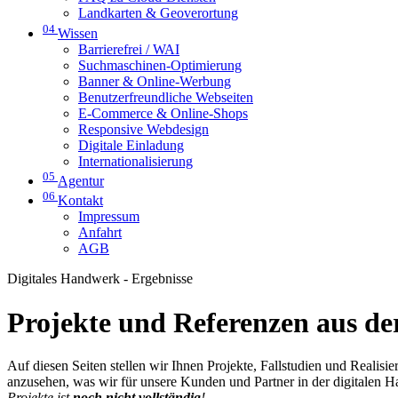
Landkarten & Geoverortung
04
Wissen
Barrierefrei / WAI
Suchmaschinen-Optimierung
Banner & Online-Werbung
Benutzerfreundliche Webseiten
E-Commerce & Online-Shops
Responsive Webdesign
Digitale Einladung
Internationalisierung
05
Agentur
06
Kontakt
Impressum
Anfahrt
AGB
Digitales Handwerk - Ergebnisse
Projekte und Referenzen aus der
Auf diesen Seiten stellen wir Ihnen Projekte, Fallstudien und Realis
anzusehen, was wir für unsere Kunden und Partner in der digitalen 
Projekte ist
noch nicht vollständig
!