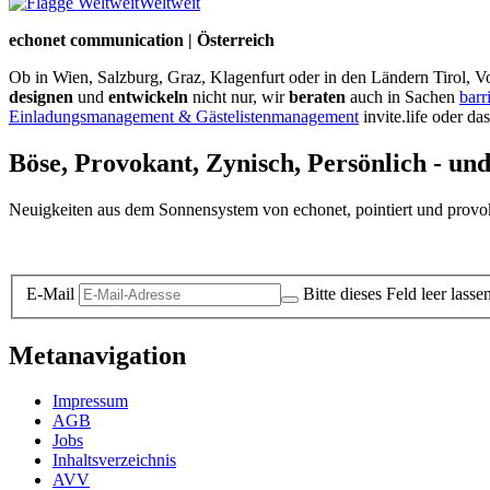
Weltweit
echonet communication | Österreich
Ob in Wien, Salzburg, Graz, Klagenfurt oder in den Ländern Tirol, Vo
designen
und
entwickeln
nicht nur, wir
beraten
auch in Sachen
barr
Einladungsmanagement & Gästelistenmanagement
invite.life oder da
Böse, Provokant, Zynisch, Persönlich - un
Neuigkeiten aus dem Sonnensystem von echonet, pointiert und provokan
Datenschutz-Information zum Newsletter
E-Mail
Bitte dieses Feld leer lasse
Metanavigation
Impressum
AGB
Jobs
Inhaltsverzeichnis
AVV