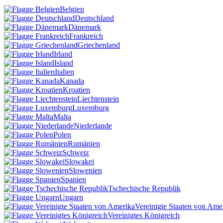
Belgien
Deutschland
Dänemark
Frankreich
Griechenland
Irland
Island
Italien
Kanada
Kroatien
Liechtenstein
Luxemburg
Malta
Niederlande
Polen
Rumänien
Schweiz
Slowakei
Slowenien
Spanien
Tschechische Republik
Ungarn
Vereinigte Staaten von Ame
Vereinigtes Königreich