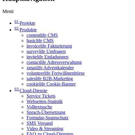
Menü
01
Projekte
02
Produkte
contentlife CMS
basiclife CMS
invoicelife Fakturierung
surveylife Umfragen
invitelife Einladungen
contactlife Adressverwaltung
xmaslife Adventkalender
volunteerlife Freiwilligenbörse
saleslife B2B-Marketing
cookielife Cookie-Banner
03
Cloud-Dienste
Service Tickets
Webseiten-Statistik
Volltextsuche
Sprach-Übersetzung
Formular-Spamschutz
SMS Versand
Video & Streaming
FAQ zu Cloud-Diensten