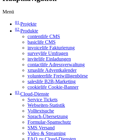
Menü
01
Projekte
02
Produkte
contentlife CMS
basiclife CMS
invoicelife Fakturierung
surveylife Umfragen
invitelife Einladungen
contactlife Adressverwaltung
xmaslife Adventkalender
volunteerlife Freiwilligenbörse
saleslife B2B-Marketing
cookielife Cookie-Banner
03
Cloud-Dienste
Service Tickets
Webseiten-Statistik
Volltextsuche
Sprach-Übersetzung
Formular-Spamschutz
SMS Versand
Video & Streaming
FAQ zu Cloud-Diensten