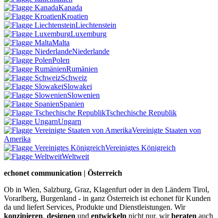
Kanada
Kroatien
Liechtenstein
Luxemburg
Malta
Niederlande
Polen
Rumänien
Schweiz
Slowakei
Slowenien
Spanien
Tschechische Republik
Ungarn
Vereinigte Staaten von
Amerika
Vereinigtes Königreich
Weltweit
echonet communication | Österreich
Ob in Wien, Salzburg, Graz, Klagenfurt oder in den Ländern Tirol,
Vorarlberg, Burgenland - in ganz Österreich ist echonet für Kunden
da und liefert Services, Produkte und Dienstleistungen. Wir
konzipieren
,
designen
und
entwickeln
nicht nur, wir
beraten
auch