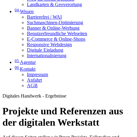
Landkarten & Geoverortung
04
Wissen
Barrierefrei / WAI
Suchmaschinen-Optimierung
Banner & Online-Werbung
Benutzerfreundliche Webseiten
E-Commerce & Online-Shops
Responsive Webdesign
Digitale Einladung
Internationalisierung
05
Agentur
06
Kontakt
Impressum
Anfahrt
AGB
Digitales Handwerk - Ergebnisse
Projekte und Referenzen aus
der digitalen Werkstatt