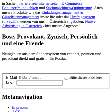
in Sachen
barrierefreie Internetseiten
,
E-Commerce
,
Benutzerfreundlichkeit
und
Suchmaschinen-Optimierung
.
Auch
unsere Produkte wie das
Einladungsmanagement &
Gästelistenmanagement
invite.life oder das
Umfragesystem
survey.life
werden von uns in Österreich angeboten.
Native-
Advertising in Österreich
- hier unsere Angebote!
Böse, Provokant, Zynisch, Persönlich -
und eine Freude
Neuigkeiten aus dem Sonnensystem von echonet, pointiert und
provokant direkt und gratis in Ihr Postfach.
Datenschutz-Information zum Newsletter
E-Mail
Bitte dieses Feld leer
lassen
Metanavigation
Impressum
AGB