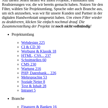
Auf diesen Seiten stellen wir Ihnen Projekte, Fallstudien und
Realisierungen vor, die wir bereits gemacht haben. Nutzen Sie den
Filter, wählen Sie Projektumfang, Sprache oder auch Branche aus,
um sich anzusehen, was wir für unsere Kunden und Partner in der
digitalen Handwerkstatt umgesetzt haben.
Um einen Filter wieder
zu deaktiveren, klicken Sie einfach nochmal drauf. Die
Zusammenstellung der Projekte ist
noch nicht vollständig
!
Projektumfang
Webdesign
225
CI & CD
30
Werbung & Klassik
18
HTML, CSS...
237
Schnittstellen
60
CMS
230
Wartung
216
PHP, Datenbank...
226
Mehrsprachig
53
Soziale Netze
8
Text & Inhalt
28
Intranet
5
Branche
Finanzen & Banken
16