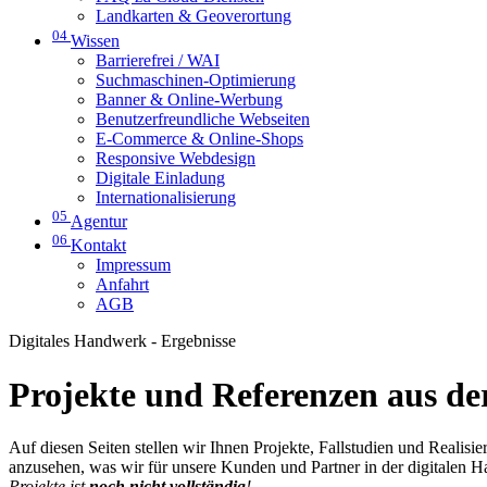
Landkarten & Geoverortung
04
Wissen
Barrierefrei / WAI
Suchmaschinen-Optimierung
Banner & Online-Werbung
Benutzerfreundliche Webseiten
E-Commerce & Online-Shops
Responsive Webdesign
Digitale Einladung
Internationalisierung
05
Agentur
06
Kontakt
Impressum
Anfahrt
AGB
Digitales Handwerk - Ergebnisse
Projekte und Referenzen aus der
Auf diesen Seiten stellen wir Ihnen Projekte, Fallstudien und Realis
anzusehen, was wir für unsere Kunden und Partner in der digitalen 
Projekte ist
noch nicht vollständig
!