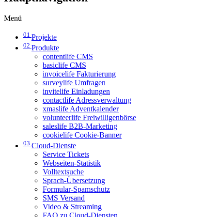
Menü
01
Projekte
02
Produkte
contentlife CMS
basiclife CMS
invoicelife Fakturierung
surveylife Umfragen
invitelife Einladungen
contactlife Adressverwaltung
xmaslife Adventkalender
volunteerlife Freiwilligenbörse
saleslife B2B-Marketing
cookielife Cookie-Banner
03
Cloud-Dienste
Service Tickets
Webseiten-Statistik
Volltextsuche
Sprach-Übersetzung
Formular-Spamschutz
SMS Versand
Video & Streaming
FAQ zu Cloud-Diensten