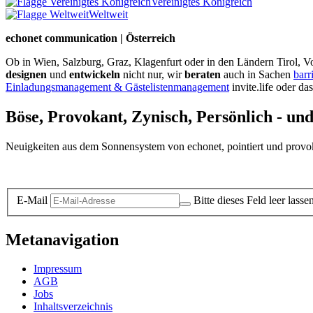
Vereinigtes Königreich
Weltweit
echonet communication | Österreich
Ob in Wien, Salzburg, Graz, Klagenfurt oder in den Ländern Tirol, Vo
designen
und
entwickeln
nicht nur, wir
beraten
auch in Sachen
barr
Einladungsmanagement & Gästelistenmanagement
invite.life oder da
Böse, Provokant, Zynisch, Persönlich - un
Neuigkeiten aus dem Sonnensystem von echonet, pointiert und provokan
Datenschutz-Information zum Newsletter
E-Mail
Bitte dieses Feld leer lasse
Metanavigation
Impressum
AGB
Jobs
Inhaltsverzeichnis