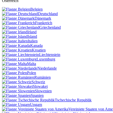
Österreich
Belgien
Deutschland
Dänemark
Frankreich
Griechenland
Irland
Island
Italien
Kanada
Kroatien
Liechtenstein
Luxemburg
Malta
Niederlande
Polen
Rumänien
Schweiz
Slowakei
Slowenien
Spanien
Tschechische Republik
Ungarn
Vereinigte Staaten von Ame