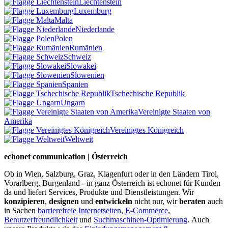
Liechtenstein
Luxemburg
Malta
Niederlande
Polen
Rumänien
Schweiz
Slowakei
Slowenien
Spanien
Tschechische Republik
Ungarn
Vereinigte Staaten von
Amerika
Vereinigtes Königreich
Weltweit
echonet communication | Österreich
Ob in Wien, Salzburg, Graz, Klagenfurt oder in den Ländern Tirol,
Vorarlberg, Burgenland - in ganz Österreich ist echonet für Kunden
da und liefert Services, Produkte und Dienstleistungen. Wir
konzipieren
,
designen
und
entwickeln
nicht nur, wir
beraten
auch
in Sachen
barrierefreie Internetseiten
,
E-Commerce
,
Benutzerfreundlichkeit
und
Suchmaschinen-Optimierung
.
Auch