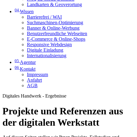
Landkarten & Geoverortung
04
Wissen
Barrierefrei / WAI
Suchmaschinen-Optimierung
Banner & Online-Werbung
Benutzerfreundliche Webseiten
E-Commerce & Online-Shops
Responsive Webdesign
Digitale Einladung
Internationalisierung
05
Agentur
06
Kontakt
Impressum
Anfahrt
AGB
Digitales Handwerk - Ergebnisse
Projekte und Referenzen aus
der digitalen Werkstatt