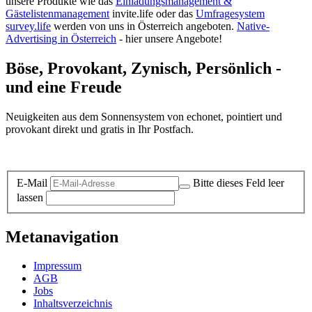
unsere Produkte wie das
Einladungsmanagement &
Gästelistenmanagement
invite.life oder das
Umfragesystem
survey.life
werden von uns in Österreich angeboten.
Native-
Advertising in Österreich
- hier unsere Angebote!
Böse, Provokant, Zynisch, Persönlich -
und eine Freude
Neuigkeiten aus dem Sonnensystem von echonet, pointiert und
provokant direkt und gratis in Ihr Postfach.
Datenschutz-Information zum Newsletter
E-Mail
Bitte dieses Feld leer
lassen
Metanavigation
Impressum
AGB
Jobs
Inhaltsverzeichnis