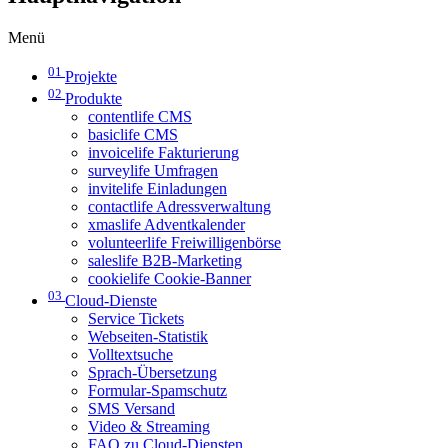
Menü
01
Projekte
02
Produkte
contentlife CMS
basiclife CMS
invoicelife Fakturierung
surveylife Umfragen
invitelife Einladungen
contactlife Adressverwaltung
xmaslife Adventkalender
volunteerlife Freiwilligenbörse
saleslife B2B-Marketing
cookielife Cookie-Banner
03
Cloud-Dienste
Service Tickets
Webseiten-Statistik
Volltextsuche
Sprach-Übersetzung
Formular-Spamschutz
SMS Versand
Video & Streaming
FAQ zu Cloud-Diensten