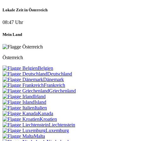
Lokale Zeit in Österreich
08:47 Uhr
Mein Land
Österreich
Belgien
Deutschland
Dänemark
Frankreich
Griechenland
Irland
Island
Italien
Kanada
Kroatien
Liechtenstein
Luxemburg
Malta