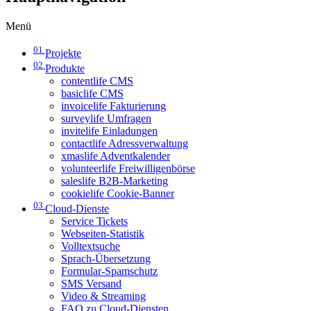
Menü
01
Projekte
02
Produkte
contentlife CMS
basiclife CMS
invoicelife Fakturierung
surveylife Umfragen
invitelife Einladungen
contactlife Adressverwaltung
xmaslife Adventkalender
volunteerlife Freiwilligenbörse
saleslife B2B-Marketing
cookielife Cookie-Banner
03
Cloud-Dienste
Service Tickets
Webseiten-Statistik
Volltextsuche
Sprach-Übersetzung
Formular-Spamschutz
SMS Versand
Video & Streaming
FAQ zu Cloud-Diensten