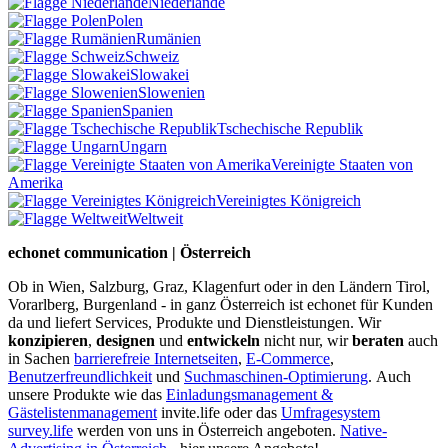
Niederlande
Polen
Rumänien
Schweiz
Slowakei
Slowenien
Spanien
Tschechische Republik
Ungarn
Vereinigte Staaten von
Amerika
Vereinigtes Königreich
Weltweit
echonet communication | Österreich
Ob in Wien, Salzburg, Graz, Klagenfurt oder in den Ländern Tirol,
Vorarlberg, Burgenland - in ganz Österreich ist echonet für Kunden
da und liefert Services, Produkte und Dienstleistungen. Wir
konzipieren
,
designen
und
entwickeln
nicht nur, wir
beraten
auch
in Sachen
barrierefreie Internetseiten
,
E-Commerce
,
Benutzerfreundlichkeit
und
Suchmaschinen-Optimierung
.
Auch
unsere Produkte wie das
Einladungsmanagement &
Gästelistenmanagement
invite.life oder das
Umfragesystem
survey.life
werden von uns in Österreich angeboten.
Native-