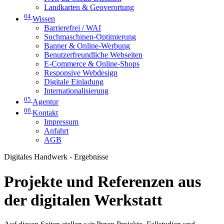
Landkarten & Geoverortung
04
Wissen
Barrierefrei / WAI
Suchmaschinen-Optimierung
Banner & Online-Werbung
Benutzerfreundliche Webseiten
E-Commerce & Online-Shops
Responsive Webdesign
Digitale Einladung
Internationalisierung
05
Agentur
06
Kontakt
Impressum
Anfahrt
AGB
Digitales Handwerk - Ergebnisse
Projekte und Referenzen aus
der digitalen Werkstatt