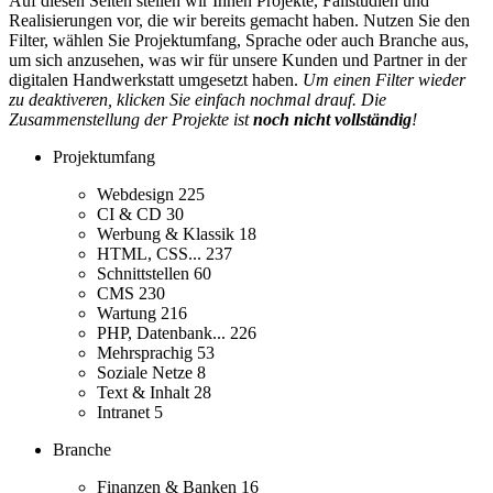
Auf diesen Seiten stellen wir Ihnen Projekte, Fallstudien und
Realisierungen vor, die wir bereits gemacht haben. Nutzen Sie den
Filter, wählen Sie Projektumfang, Sprache oder auch Branche aus,
um sich anzusehen, was wir für unsere Kunden und Partner in der
digitalen Handwerkstatt umgesetzt haben.
Um einen Filter wieder
zu deaktiveren, klicken Sie einfach nochmal drauf. Die
Zusammenstellung der Projekte ist
noch nicht vollständig
!
Projektumfang
Webdesign
225
CI & CD
30
Werbung & Klassik
18
HTML, CSS...
237
Schnittstellen
60
CMS
230
Wartung
216
PHP, Datenbank...
226
Mehrsprachig
53
Soziale Netze
8
Text & Inhalt
28
Intranet
5
Branche
Finanzen & Banken
16