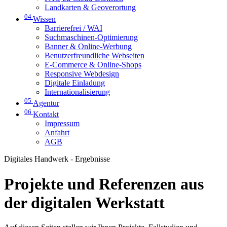
Landkarten & Geoverortung
04
Wissen
Barrierefrei / WAI
Suchmaschinen-Optimierung
Banner & Online-Werbung
Benutzerfreundliche Webseiten
E-Commerce & Online-Shops
Responsive Webdesign
Digitale Einladung
Internationalisierung
05
Agentur
06
Kontakt
Impressum
Anfahrt
AGB
Digitales Handwerk - Ergebnisse
Projekte und Referenzen aus
der digitalen Werkstatt