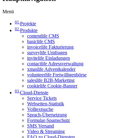
Menü
01
Projekte
02
Produkte
contentlife CMS
basiclife CMS
invoicelife Fakturierung
surveylife Umfragen
invitelife Einladungen
contactlife Adressverwaltung
xmaslife Adventkalender
volunteerlife Freiwilligenbörse
saleslife B2B-Marketing
cookielife Cookie-Banner
03
Cloud-Dienste
Service Tickets
Webseiten-Statistik
Volltextsuche
Sprach-Übersetzung
Formular-Spamschutz
SMS Versand
Video & Streaming
FAQ zu Cloud-Diensten