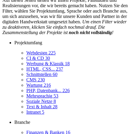
Auf diesen Seiten stellen wir Ihnen Projekte, Fallstudien und
Realisierungen vor, die wir bereits gemacht haben. Nutzen Sie den
Filter, wählen Sie Projektumfang, Sprache oder auch Branche aus,
um sich anzusehen, was wir für unsere Kunden und Partner in der
digitalen Handwerkstatt umgesetzt haben.
Um einen Filter wieder
zu deaktiveren, klicken Sie einfach nochmal drauf. Die
Zusammenstellung der Projekte ist
noch nicht vollständig
!
Projektumfang
Webdesign
225
CI & CD
30
Werbung & Klassik
18
HTML, CSS...
237
Schnittstellen
60
CMS
230
Wartung
216
PHP, Datenbank...
226
Mehrsprachig
53
Soziale Netze
8
Text & Inhalt
28
Intranet
5
Branche
Finanzen & Banken
16