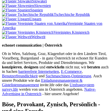
Slowakei
Slowenien
Spanien
Tschechische Republik
Ungarn
Vereinigte Staaten von
Amerika
Vereinigtes Königreich
Weltweit
echonet communication | Österreich
Ob in Wien, Salzburg, Graz, Klagenfurt oder in den Ländern Tirol,
Vorarlberg, Burgenland - in ganz Österreich ist echonet für Kunden
da und liefert Services, Produkte und Dienstleistungen. Wir
konzipieren
,
designen
und
entwickeln
nicht nur, wir
beraten
auch
in Sachen
barrierefreie Internetseiten
,
E-Commerce
,
Benutzerfreundlichkeit
und
Suchmaschinen-Optimierung
.
Auch
unsere Produkte wie das
Einladungsmanagement &
Gästelistenmanagement
invite.life oder das
Umfragesystem
survey.life
werden von uns in Österreich angeboten.
Native-
Advertising in Österreich
- hier unsere Angebote!
Böse, Provokant, Zynisch, Persönlich -
und eine Freude