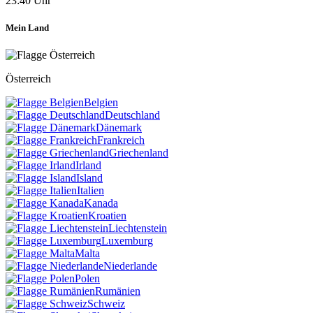
23:40 Uhr
Mein Land
Österreich
Belgien
Deutschland
Dänemark
Frankreich
Griechenland
Irland
Island
Italien
Kanada
Kroatien
Liechtenstein
Luxemburg
Malta
Niederlande
Polen
Rumänien
Schweiz