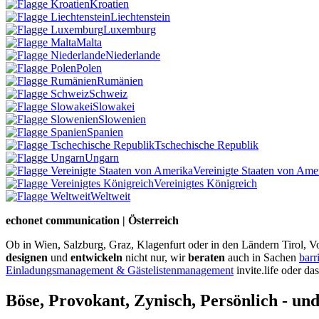
Kroatien
Liechtenstein
Luxemburg
Malta
Niederlande
Polen
Rumänien
Schweiz
Slowakei
Slowenien
Spanien
Tschechische Republik
Ungarn
Vereinigte Staaten von Ame
Vereinigtes Königreich
Weltweit
echonet communication | Österreich
Ob in Wien, Salzburg, Graz, Klagenfurt oder in den Ländern Tirol, Vo
designen
und
entwickeln
nicht nur, wir
beraten
auch in Sachen
barr
Einladungsmanagement & Gästelistenmanagement
invite.life oder da
Böse, Provokant, Zynisch, Persönlich - un