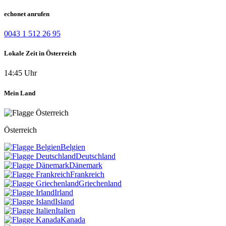
echonet anrufen
0043 1 512 26 95
Lokale Zeit in Österreich
14:45 Uhr
Mein Land
Österreich
Belgien
Deutschland
Dänemark
Frankreich
Griechenland
Irland
Island
Italien
Kanada