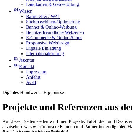
Landkarten & Geoverortung
04
Wissen
Barrierefrei / WAI
Suchmaschinen-Optimierung
Banner & Online-Werbung
Benutzerfreundliche Webseiten
E-Commerce & Online-Shops
Responsive Webdesign
Digitale Einladung
Internationalisierung
05
Agentur
06
Kontakt
Impressum
Anfahrt
AGB
Digitales Handwerk - Ergebnisse
Projekte und Referenzen aus der
Auf diesen Seiten stellen wir Ihnen Projekte, Fallstudien und Realis
anzusehen, was wir für unsere Kunden und Partner in der digitalen 
Projekte ist
noch nicht vollständig
!