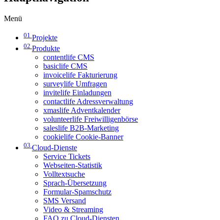
Menü
01
Projekte
02
Produkte
contentlife CMS
basiclife CMS
invoicelife Fakturierung
surveylife Umfragen
invitelife Einladungen
contactlife Adressverwaltung
xmaslife Adventkalender
volunteerlife Freiwilligenbörse
saleslife B2B-Marketing
cookielife Cookie-Banner
03
Cloud-Dienste
Service Tickets
Webseiten-Statistik
Volltextsuche
Sprach-Übersetzung
Formular-Spamschutz
SMS Versand
Video & Streaming
FAQ zu Cloud-Diensten