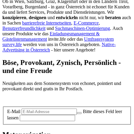
Ob in Wien, Salzburg, Graz, Klagenfurt oder in den Ländern Tirol,
Vorarlberg, Burgenland - in ganz Österreich ist echonet für Kunden
da und liefert Services, Produkte und Dienstleistungen. Wir
konzipieren
,
designen
und
entwickeln
nicht nur, wir
beraten
auch
in Sachen
barrierefreie Internetseiten
,
E-Commerce
,
Benutzerfreundlichkeit
und
Suchmaschinen-Optimierung
.
Auch
unsere Produkte wie das
Einladungsmanagement &
Gästelistenmanagement
invite.life oder das
Umfragesystem
survey.life
werden von uns in Österreich angeboten.
Native-
Advertising in Österreich
- hier unsere Angebote!
Böse, Provokant, Zynisch, Persönlich -
und eine Freude
Neuigkeiten aus dem Sonnensystem von echonet, pointiert und
provokant direkt und gratis in Ihr Postfach.
Datenschutz-Information zum Newsletter
E-Mail
Bitte dieses Feld leer
lassen