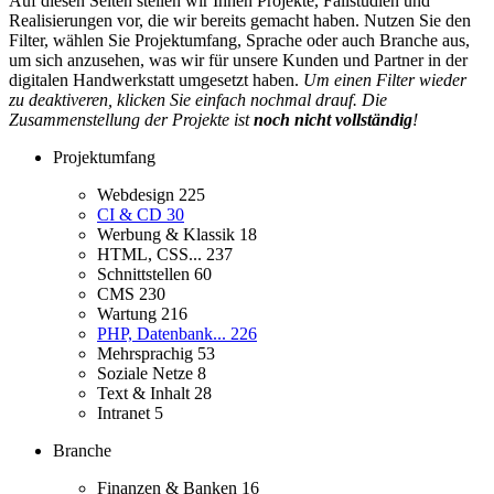
Auf diesen Seiten stellen wir Ihnen Projekte, Fallstudien und
Realisierungen vor, die wir bereits gemacht haben. Nutzen Sie den
Filter, wählen Sie Projektumfang, Sprache oder auch Branche aus,
um sich anzusehen, was wir für unsere Kunden und Partner in der
digitalen Handwerkstatt umgesetzt haben.
Um einen Filter wieder
zu deaktiveren, klicken Sie einfach nochmal drauf. Die
Zusammenstellung der Projekte ist
noch nicht vollständig
!
Projektumfang
Webdesign
225
CI & CD
30
Werbung & Klassik
18
HTML, CSS...
237
Schnittstellen
60
CMS
230
Wartung
216
PHP, Datenbank...
226
Mehrsprachig
53
Soziale Netze
8
Text & Inhalt
28
Intranet
5
Branche
Finanzen & Banken
16