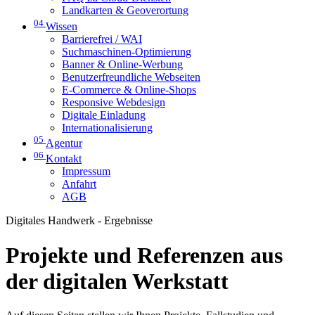
Landkarten & Geoverortung
04
Wissen
Barrierefrei / WAI
Suchmaschinen-Optimierung
Banner & Online-Werbung
Benutzerfreundliche Webseiten
E-Commerce & Online-Shops
Responsive Webdesign
Digitale Einladung
Internationalisierung
05
Agentur
06
Kontakt
Impressum
Anfahrt
AGB
Digitales Handwerk - Ergebnisse
Projekte und Referenzen aus
der digitalen Werkstatt