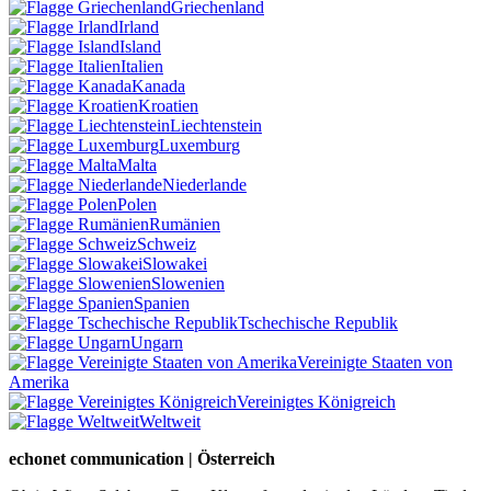
Griechenland
Irland
Island
Italien
Kanada
Kroatien
Liechtenstein
Luxemburg
Malta
Niederlande
Polen
Rumänien
Schweiz
Slowakei
Slowenien
Spanien
Tschechische Republik
Ungarn
Vereinigte Staaten von
Amerika
Vereinigtes Königreich
Weltweit
echonet communication | Österreich