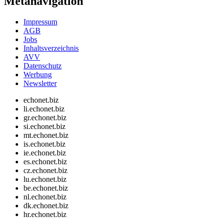
Metanavigation
Impressum
AGB
Jobs
Inhaltsverzeichnis
AVV
Datenschutz
Werbung
Newsletter
echonet.biz
li.echonet.biz
gr.echonet.biz
si.echonet.biz
mt.echonet.biz
is.echonet.biz
ie.echonet.biz
es.echonet.biz
cz.echonet.biz
lu.echonet.biz
be.echonet.biz
nl.echonet.biz
dk.echonet.biz
hr.echonet.biz