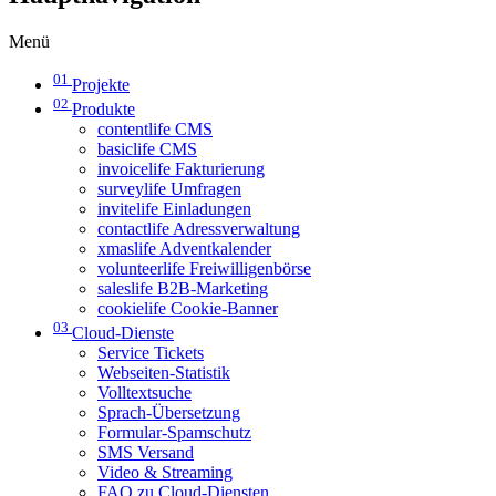
Menü
01
Projekte
02
Produkte
contentlife CMS
basiclife CMS
invoicelife Fakturierung
surveylife Umfragen
invitelife Einladungen
contactlife Adressverwaltung
xmaslife Adventkalender
volunteerlife Freiwilligenbörse
saleslife B2B-Marketing
cookielife Cookie-Banner
03
Cloud-Dienste
Service Tickets
Webseiten-Statistik
Volltextsuche
Sprach-Übersetzung
Formular-Spamschutz
SMS Versand
Video & Streaming
FAQ zu Cloud-Diensten