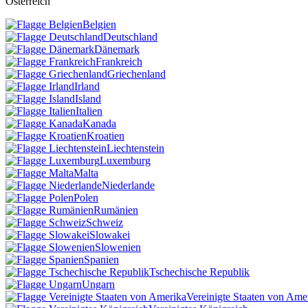
Österreich
Belgien
Deutschland
Dänemark
Frankreich
Griechenland
Irland
Island
Italien
Kanada
Kroatien
Liechtenstein
Luxemburg
Malta
Niederlande
Polen
Rumänien
Schweiz
Slowakei
Slowenien
Spanien
Tschechische Republik
Ungarn
Vereinigte Staaten von Ame