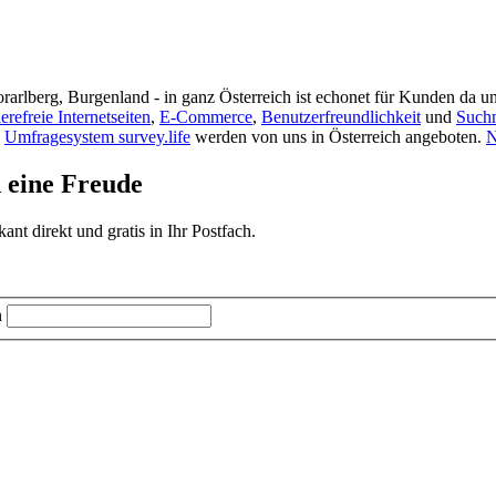
rarlberg, Burgenland - in ganz Österreich ist echonet für Kunden da un
ierefreie Internetseiten
,
E-Commerce
,
Benutzerfreundlichkeit
und
Such
s
Umfragesystem survey.life
werden von uns in Österreich angeboten.
N
d eine Freude
t direkt und gratis in Ihr Postfach.
n