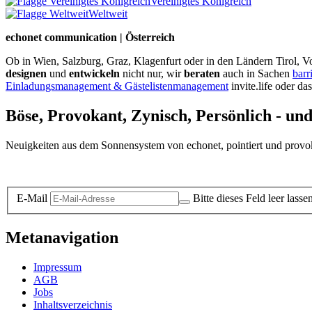
Vereinigtes Königreich
Weltweit
echonet communication | Österreich
Ob in Wien, Salzburg, Graz, Klagenfurt oder in den Ländern Tirol, Vo
designen
und
entwickeln
nicht nur, wir
beraten
auch in Sachen
barr
Einladungsmanagement & Gästelistenmanagement
invite.life oder da
Böse, Provokant, Zynisch, Persönlich - un
Neuigkeiten aus dem Sonnensystem von echonet, pointiert und provokan
Datenschutz-Information zum Newsletter
E-Mail
Bitte dieses Feld leer lasse
Metanavigation
Impressum
AGB
Jobs
Inhaltsverzeichnis