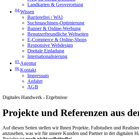
Landkarten & Geoverortung
04
Wissen
Barrierefrei / WAI
Suchmaschinen-Optimierung
Banner & Online-Werbung
Benutzerfreundliche Webseiten
E-Commerce & Online-Shops
Responsive Webdesign
Digitale Einladung
Internationalisierung
05
Agentur
06
Kontakt
Impressum
Anfahrt
AGB
Digitales Handwerk - Ergebnisse
Projekte und Referenzen aus der
Auf diesen Seiten stellen wir Ihnen Projekte, Fallstudien und Realis
anzusehen, was wir für unsere Kunden und Partner in der digitalen 
Projekte ist
noch nicht vollständig
!