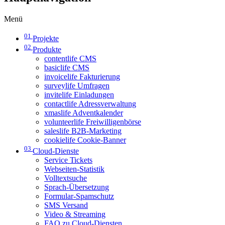
Menü
01
Projekte
02
Produkte
contentlife CMS
basiclife CMS
invoicelife Fakturierung
surveylife Umfragen
invitelife Einladungen
contactlife Adressverwaltung
xmaslife Adventkalender
volunteerlife Freiwilligenbörse
saleslife B2B-Marketing
cookielife Cookie-Banner
03
Cloud-Dienste
Service Tickets
Webseiten-Statistik
Volltextsuche
Sprach-Übersetzung
Formular-Spamschutz
SMS Versand
Video & Streaming
FAQ zu Cloud-Diensten