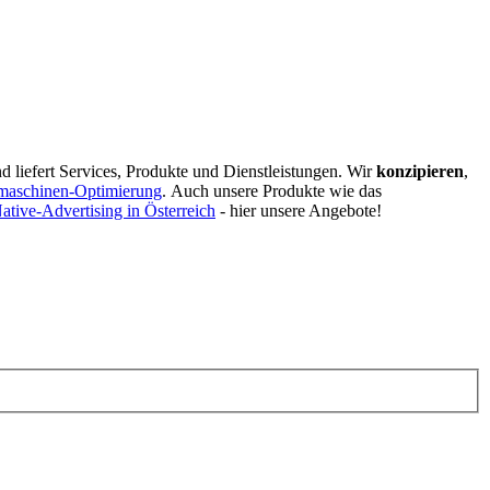
d liefert Services, Produkte und Dienstleistungen. Wir
konzipieren
,
maschinen-Optimierung
.
Auch unsere Produkte wie das
ative-Advertising in Österreich
- hier unsere Angebote!