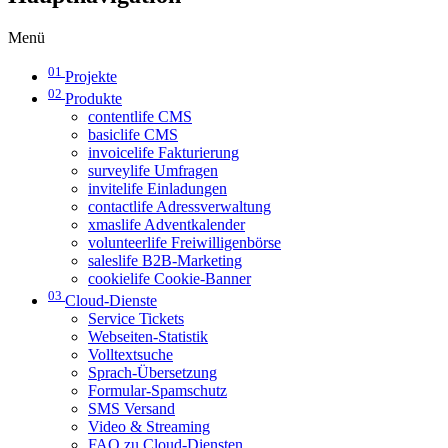
Menü
01
Projekte
02
Produkte
contentlife CMS
basiclife CMS
invoicelife Fakturierung
surveylife Umfragen
invitelife Einladungen
contactlife Adressverwaltung
xmaslife Adventkalender
volunteerlife Freiwilligenbörse
saleslife B2B-Marketing
cookielife Cookie-Banner
03
Cloud-Dienste
Service Tickets
Webseiten-Statistik
Volltextsuche
Sprach-Übersetzung
Formular-Spamschutz
SMS Versand
Video & Streaming
FAQ zu Cloud-Diensten