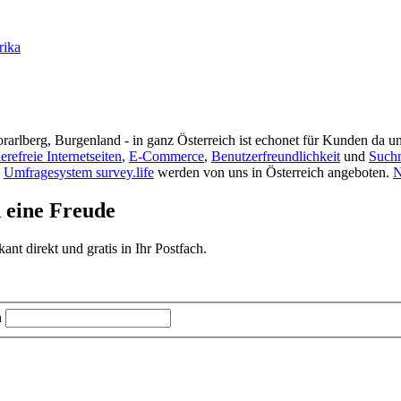
rika
rarlberg, Burgenland - in ganz Österreich ist echonet für Kunden da un
ierefreie Internetseiten
,
E-Commerce
,
Benutzerfreundlichkeit
und
Such
s
Umfragesystem survey.life
werden von uns in Österreich angeboten.
N
d eine Freude
t direkt und gratis in Ihr Postfach.
n