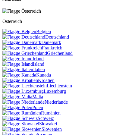
Österreich
Belgien
Deutschland
Dänemark
Frankreich
Griechenland
Irland
Island
Italien
Kanada
Kroatien
Liechtenstein
Luxemburg
Malta
Niederlande
Polen
Rumänien
Schweiz
Slowakei
Slowenien
Spanien