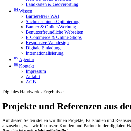
Landkarten & Geoverortung
04
Wissen
Barrierefrei / WAI
Suchmaschinen-Optimierung
Banner & Online-Werbung
Benutzerfreundliche Webseiten
E-Commerce & Online-Shops
Responsive Webdesign
Digitale Einladung
Internationalisierung
05
Agentur
06
Kontakt
Impressum
Anfahrt
AGB
Digitales Handwerk - Ergebnisse
Projekte und Referenzen aus der
Auf diesen Seiten stellen wir Ihnen Projekte, Fallstudien und Realis
anzusehen, was wir für unsere Kunden und Partner in der digitalen 
Projekte ist
noch nicht vollständig
!