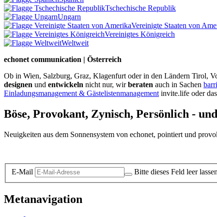
Tschechische Republik
Ungarn
Vereinigte Staaten von Ame
Vereinigtes Königreich
Weltweit
echonet communication | Österreich
Ob in Wien, Salzburg, Graz, Klagenfurt oder in den Ländern Tirol, Vo
designen
und
entwickeln
nicht nur, wir
beraten
auch in Sachen
barr
Einladungsmanagement & Gästelistenmanagement
invite.life oder da
Böse, Provokant, Zynisch, Persönlich - un
Neuigkeiten aus dem Sonnensystem von echonet, pointiert und provokan
Datenschutz-Information zum Newsletter
E-Mail
Bitte dieses Feld leer lasse
Metanavigation