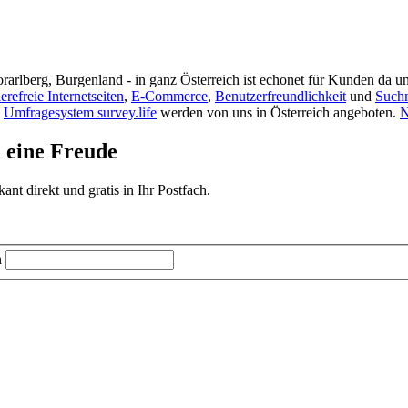
rarlberg, Burgenland - in ganz Österreich ist echonet für Kunden da un
ierefreie Internetseiten
,
E-Commerce
,
Benutzerfreundlichkeit
und
Such
s
Umfragesystem survey.life
werden von uns in Österreich angeboten.
N
d eine Freude
t direkt und gratis in Ihr Postfach.
n