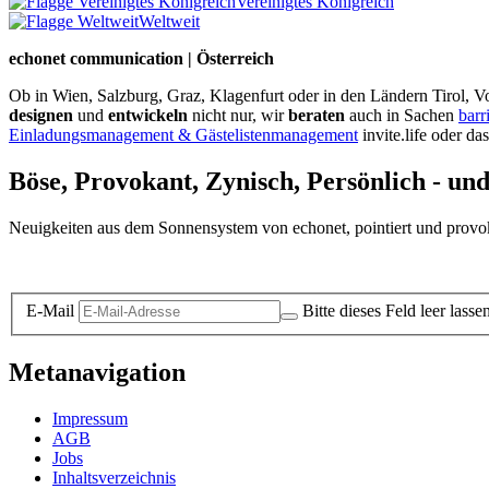
Vereinigtes Königreich
Weltweit
echonet communication | Österreich
Ob in Wien, Salzburg, Graz, Klagenfurt oder in den Ländern Tirol, Vo
designen
und
entwickeln
nicht nur, wir
beraten
auch in Sachen
barr
Einladungsmanagement & Gästelistenmanagement
invite.life oder da
Böse, Provokant, Zynisch, Persönlich - un
Neuigkeiten aus dem Sonnensystem von echonet, pointiert und provokan
Datenschutz-Information zum Newsletter
E-Mail
Bitte dieses Feld leer lasse
Metanavigation
Impressum
AGB
Jobs
Inhaltsverzeichnis