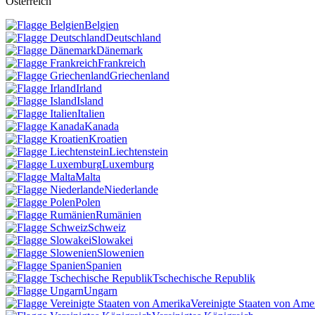
Österreich
Belgien
Deutschland
Dänemark
Frankreich
Griechenland
Irland
Island
Italien
Kanada
Kroatien
Liechtenstein
Luxemburg
Malta
Niederlande
Polen
Rumänien
Schweiz
Slowakei
Slowenien
Spanien
Tschechische Republik
Ungarn
Vereinigte Staaten von Ame