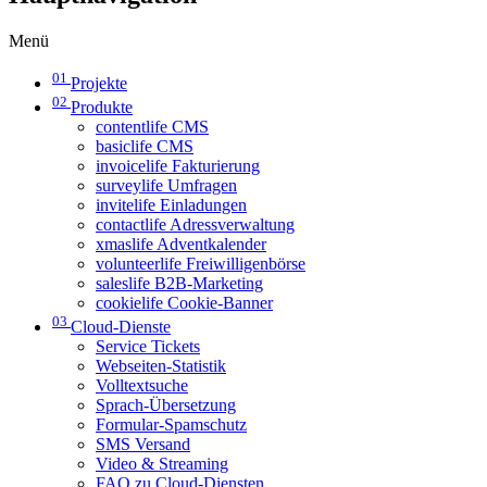
Menü
01
Projekte
02
Produkte
contentlife CMS
basiclife CMS
invoicelife Fakturierung
surveylife Umfragen
invitelife Einladungen
contactlife Adressverwaltung
xmaslife Adventkalender
volunteerlife Freiwilligenbörse
saleslife B2B-Marketing
cookielife Cookie-Banner
03
Cloud-Dienste
Service Tickets
Webseiten-Statistik
Volltextsuche
Sprach-Übersetzung
Formular-Spamschutz
SMS Versand
Video & Streaming
FAQ zu Cloud-Diensten