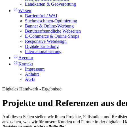
Landkarten & Geoverortung
04
Wissen
Barrierefrei / WAI
Suchmaschinen-Optimierung
Banner & Online-Werbung
Benutzerfreundliche Webseiten
E-Commerce & Online-Shops
Responsive Webdesign
Digitale Einladung
Internationalisierung
05
Agentur
06
Kontakt
Impressum
Anfahrt
AGB
Digitales Handwerk - Ergebnisse
Projekte und Referenzen aus der
Auf diesen Seiten stellen wir Ihnen Projekte, Fallstudien und Realis
anzusehen, was wir für unsere Kunden und Partner in der digitalen 
Projekte ist
noch nicht vollständig
!