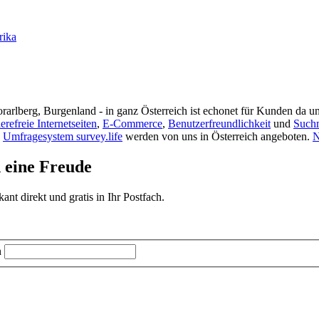
rika
rarlberg, Burgenland - in ganz Österreich ist echonet für Kunden da un
ierefreie Internetseiten
,
E-Commerce
,
Benutzerfreundlichkeit
und
Such
s
Umfragesystem survey.life
werden von uns in Österreich angeboten.
N
d eine Freude
t direkt und gratis in Ihr Postfach.
n