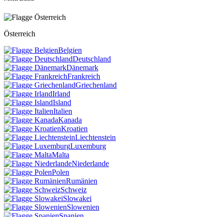
Österreich
Belgien
Deutschland
Dänemark
Frankreich
Griechenland
Irland
Island
Italien
Kanada
Kroatien
Liechtenstein
Luxemburg
Malta
Niederlande
Polen
Rumänien
Schweiz
Slowakei
Slowenien
Spanien