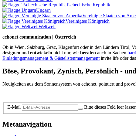
Tschechische Republik
Ungarn
Vereinigte Staaten von Ame
Vereinigtes Königreich
Weltweit
echonet communication | Österreich
Ob in Wien, Salzburg, Graz, Klagenfurt oder in den Ländern Tirol, Vo
designen
und
entwickeln
nicht nur, wir
beraten
auch in Sachen
barr
Einladungsmanagement & Gästelistenmanagement
invite.life oder da
Böse, Provokant, Zynisch, Persönlich - un
Neuigkeiten aus dem Sonnensystem von echonet, pointiert und provokan
Datenschutz-Information zum Newsletter
E-Mail
Bitte dieses Feld leer lasse
Metanavigation