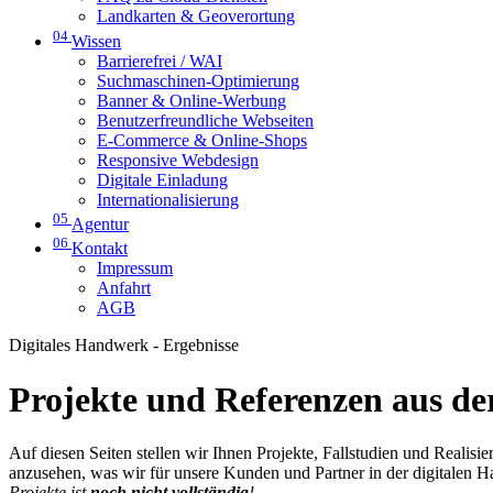
Landkarten & Geoverortung
04
Wissen
Barrierefrei / WAI
Suchmaschinen-Optimierung
Banner & Online-Werbung
Benutzerfreundliche Webseiten
E-Commerce & Online-Shops
Responsive Webdesign
Digitale Einladung
Internationalisierung
05
Agentur
06
Kontakt
Impressum
Anfahrt
AGB
Digitales Handwerk - Ergebnisse
Projekte und Referenzen aus der
Auf diesen Seiten stellen wir Ihnen Projekte, Fallstudien und Realis
anzusehen, was wir für unsere Kunden und Partner in der digitalen 
Projekte ist
noch nicht vollständig
!