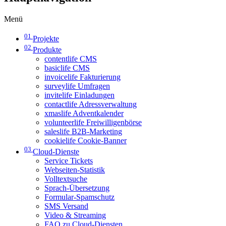
Menü
01
Projekte
02
Produkte
contentlife CMS
basiclife CMS
invoicelife Fakturierung
surveylife Umfragen
invitelife Einladungen
contactlife Adressverwaltung
xmaslife Adventkalender
volunteerlife Freiwilligenbörse
saleslife B2B-Marketing
cookielife Cookie-Banner
03
Cloud-Dienste
Service Tickets
Webseiten-Statistik
Volltextsuche
Sprach-Übersetzung
Formular-Spamschutz
SMS Versand
Video & Streaming
FAQ zu Cloud-Diensten