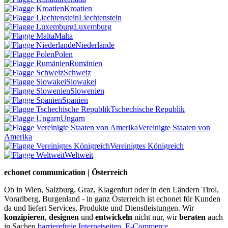
Kroatien
Liechtenstein
Luxemburg
Malta
Niederlande
Polen
Rumänien
Schweiz
Slowakei
Slowenien
Spanien
Tschechische Republik
Ungarn
Vereinigte Staaten von
Amerika
Vereinigtes Königreich
Weltweit
echonet communication | Österreich
Ob in Wien, Salzburg, Graz, Klagenfurt oder in den Ländern Tirol,
Vorarlberg, Burgenland - in ganz Österreich ist echonet für Kunden
da und liefert Services, Produkte und Dienstleistungen. Wir
konzipieren
,
designen
und
entwickeln
nicht nur, wir
beraten
auch
in Sachen
barrierefreie Internetseiten
,
E-Commerce
,