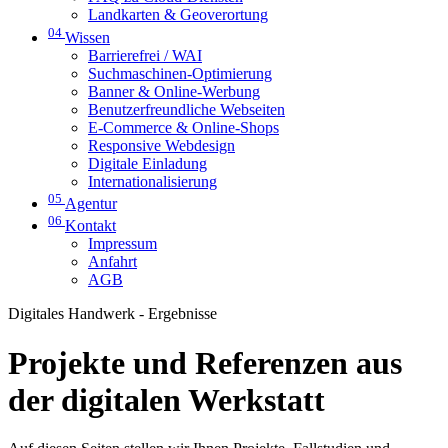
Landkarten & Geoverortung
04
Wissen
Barrierefrei / WAI
Suchmaschinen-Optimierung
Banner & Online-Werbung
Benutzerfreundliche Webseiten
E-Commerce & Online-Shops
Responsive Webdesign
Digitale Einladung
Internationalisierung
05
Agentur
06
Kontakt
Impressum
Anfahrt
AGB
Digitales Handwerk - Ergebnisse
Projekte und Referenzen aus
der digitalen Werkstatt