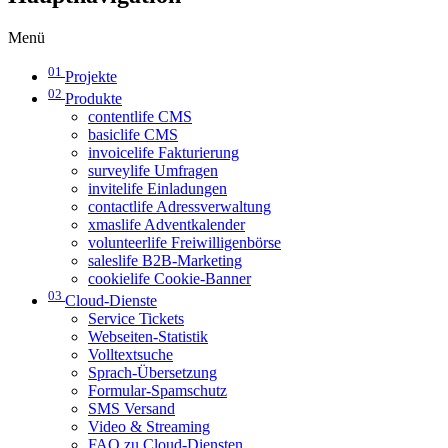
Menü
01
Projekte
02
Produkte
contentlife CMS
basiclife CMS
invoicelife Fakturierung
surveylife Umfragen
invitelife Einladungen
contactlife Adressverwaltung
xmaslife Adventkalender
volunteerlife Freiwilligenbörse
saleslife B2B-Marketing
cookielife Cookie-Banner
03
Cloud-Dienste
Service Tickets
Webseiten-Statistik
Volltextsuche
Sprach-Übersetzung
Formular-Spamschutz
SMS Versand
Video & Streaming
FAQ zu Cloud-Diensten