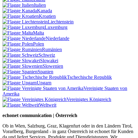
Italien
Kanada
Kroatien
Liechtenstein
Luxemburg
Malta
Niederlande
Polen
Rumänien
Schweiz
Slowakei
Slowenien
Spanien
Tschechische Republik
Ungarn
Vereinigte Staaten von
Amerika
Vereinigtes Königreich
Weltweit
echonet communication | Österreich
Ob in Wien, Salzburg, Graz, Klagenfurt oder in den Ländern Tirol,
Vorarlberg, Burgenland - in ganz Österreich ist echonet für Kunden
da und liefert Services, Produkte und Dienstleistungen. Wir