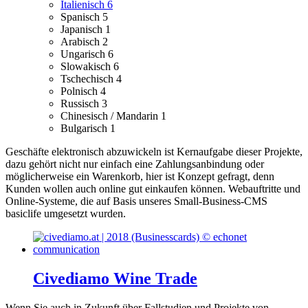
Italienisch
6
Spanisch
5
Japanisch
1
Arabisch
2
Ungarisch
6
Slowakisch
6
Tschechisch
4
Polnisch
4
Russisch
3
Chinesisch / Mandarin
1
Bulgarisch
1
Geschäfte elektronisch abzuwickeln ist Kernaufgabe dieser Projekte,
dazu gehört nicht nur einfach eine Zahlungsanbindung oder
möglicherweise ein Warenkorb, hier ist Konzept gefragt, denn
Kunden wollen auch online gut einkaufen können.
Webauftritte und
Online-Systeme, die auf Basis unseres Small-Business-CMS
basiclife umgesetzt wurden.
Civediamo Wine Trade
Wenn Sie auch in Zukunft über Fallstudien und Projekte von