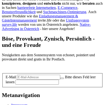
konzipieren
,
designen
und
entwickeln
nicht nur, wir
beraten
auch
in Sachen
barrierefreie Internetseiten
,
E-Commerce
,
Benutzerfreundlichkeit
und
Suchmaschinen-Optimierung
.
Auch
unsere Produkte wie das
Einladungsmanagement &
Gästelistenmanagement
invite.life oder das
Umfragesystem
survey.life
werden von uns in Österreich angeboten.
Native-
Advertising in Österreich
- hier unsere Angebote!
Böse, Provokant, Zynisch, Persönlich -
und eine Freude
Neuigkeiten aus dem Sonnensystem von echonet, pointiert und
provokant direkt und gratis in Ihr Postfach.
Datenschutz-Information zum Newsletter
E-Mail
Bitte dieses Feld leer
lassen
Metanavigation