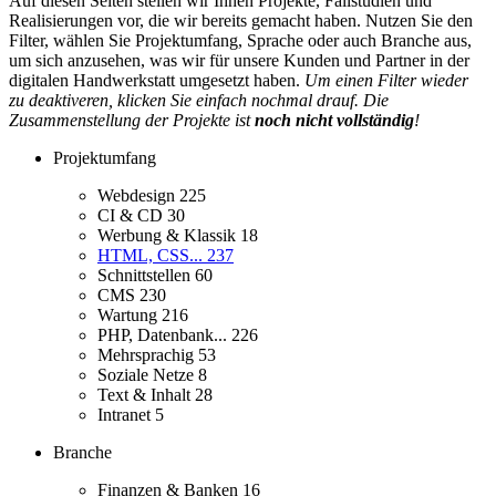
Auf diesen Seiten stellen wir Ihnen Projekte, Fallstudien und
Realisierungen vor, die wir bereits gemacht haben. Nutzen Sie den
Filter, wählen Sie Projektumfang, Sprache oder auch Branche aus,
um sich anzusehen, was wir für unsere Kunden und Partner in der
digitalen Handwerkstatt umgesetzt haben.
Um einen Filter wieder
zu deaktiveren, klicken Sie einfach nochmal drauf. Die
Zusammenstellung der Projekte ist
noch nicht vollständig
!
Projektumfang
Webdesign
225
CI & CD
30
Werbung & Klassik
18
HTML, CSS...
237
Schnittstellen
60
CMS
230
Wartung
216
PHP, Datenbank...
226
Mehrsprachig
53
Soziale Netze
8
Text & Inhalt
28
Intranet
5
Branche
Finanzen & Banken
16