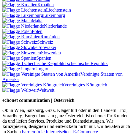
Kroatien
Liechtenstein
Luxemburg
Malta
Niederlande
Polen
Rumänien
Schweiz
Slowakei
Slowenien
Spanien
Tschechische Republik
Ungarn
Vereinigte Staaten von
Amerika
Vereinigtes Königreich
Weltweit
echonet communication | Österreich
Ob in Wien, Salzburg, Graz, Klagenfurt oder in den Ländern Tirol,
Vorarlberg, Burgenland - in ganz Österreich ist echonet für Kunden
da und liefert Services, Produkte und Dienstleistungen. Wir
konzipieren
,
designen
und
entwickeln
nicht nur, wir
beraten
auch
in Sachen
barrierefreie Internetseiten
,
E-Commerce
,