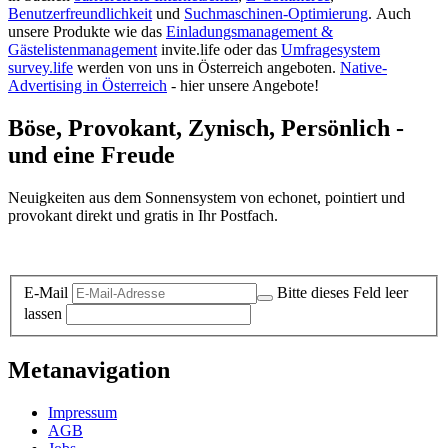
Benutzerfreundlichkeit
und
Suchmaschinen-Optimierung
.
Auch
unsere Produkte wie das
Einladungsmanagement &
Gästelistenmanagement
invite.life oder das
Umfragesystem
survey.life
werden von uns in Österreich angeboten.
Native-
Advertising in Österreich
- hier unsere Angebote!
Böse, Provokant, Zynisch, Persönlich -
und eine Freude
Neuigkeiten aus dem Sonnensystem von echonet, pointiert und
provokant direkt und gratis in Ihr Postfach.
Datenschutz-Information zum Newsletter
E-Mail
Bitte dieses Feld leer
lassen
Metanavigation
Impressum
AGB