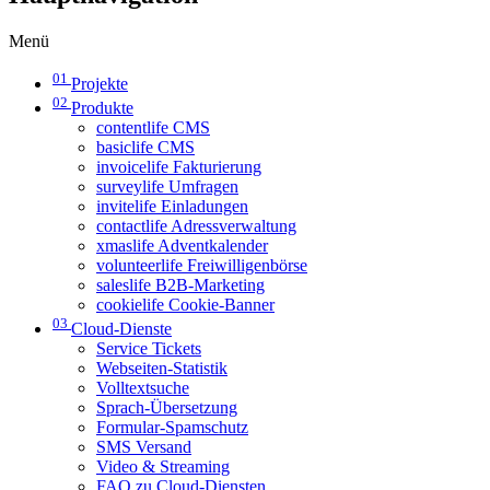
Menü
01
Projekte
02
Produkte
contentlife CMS
basiclife CMS
invoicelife Fakturierung
surveylife Umfragen
invitelife Einladungen
contactlife Adressverwaltung
xmaslife Adventkalender
volunteerlife Freiwilligenbörse
saleslife B2B-Marketing
cookielife Cookie-Banner
03
Cloud-Dienste
Service Tickets
Webseiten-Statistik
Volltextsuche
Sprach-Übersetzung
Formular-Spamschutz
SMS Versand
Video & Streaming
FAQ zu Cloud-Diensten