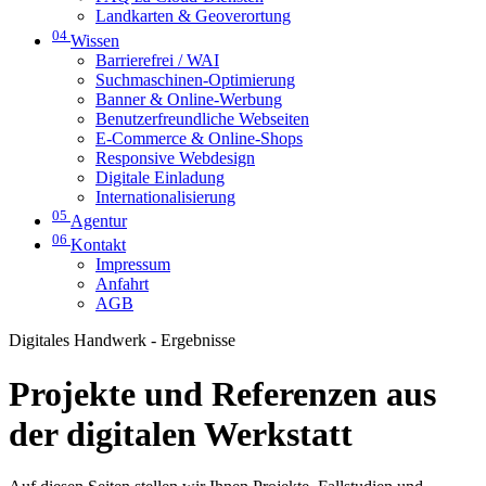
Landkarten & Geoverortung
04
Wissen
Barrierefrei / WAI
Suchmaschinen-Optimierung
Banner & Online-Werbung
Benutzerfreundliche Webseiten
E-Commerce & Online-Shops
Responsive Webdesign
Digitale Einladung
Internationalisierung
05
Agentur
06
Kontakt
Impressum
Anfahrt
AGB
Digitales Handwerk - Ergebnisse
Projekte und Referenzen aus
der digitalen Werkstatt