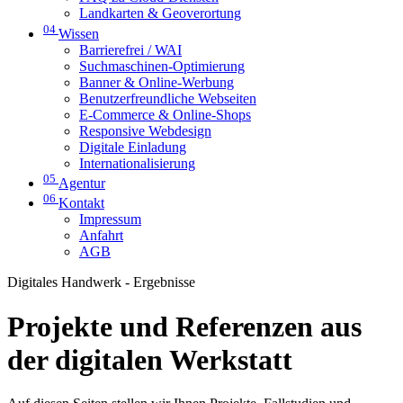
Landkarten & Geoverortung
04
Wissen
Barrierefrei / WAI
Suchmaschinen-Optimierung
Banner & Online-Werbung
Benutzerfreundliche Webseiten
E-Commerce & Online-Shops
Responsive Webdesign
Digitale Einladung
Internationalisierung
05
Agentur
06
Kontakt
Impressum
Anfahrt
AGB
Digitales Handwerk - Ergebnisse
Projekte und Referenzen aus
der digitalen Werkstatt