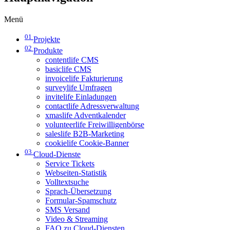
Menü
01
Projekte
02
Produkte
contentlife CMS
basiclife CMS
invoicelife Fakturierung
surveylife Umfragen
invitelife Einladungen
contactlife Adressverwaltung
xmaslife Adventkalender
volunteerlife Freiwilligenbörse
saleslife B2B-Marketing
cookielife Cookie-Banner
03
Cloud-Dienste
Service Tickets
Webseiten-Statistik
Volltextsuche
Sprach-Übersetzung
Formular-Spamschutz
SMS Versand
Video & Streaming
FAQ zu Cloud-Diensten