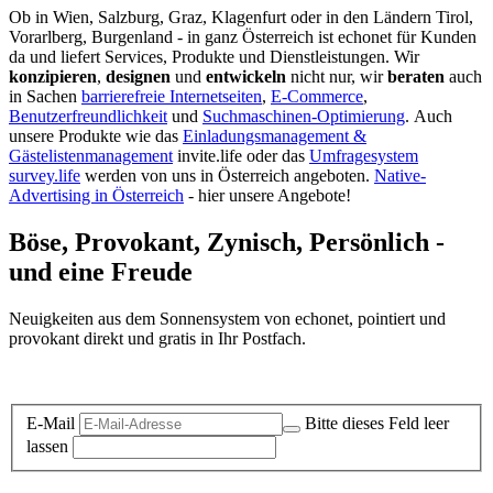
Ob in Wien, Salzburg, Graz, Klagenfurt oder in den Ländern Tirol,
Vorarlberg, Burgenland - in ganz Österreich ist echonet für Kunden
da und liefert Services, Produkte und Dienstleistungen. Wir
konzipieren
,
designen
und
entwickeln
nicht nur, wir
beraten
auch
in Sachen
barrierefreie Internetseiten
,
E-Commerce
,
Benutzerfreundlichkeit
und
Suchmaschinen-Optimierung
.
Auch
unsere Produkte wie das
Einladungsmanagement &
Gästelistenmanagement
invite.life oder das
Umfragesystem
survey.life
werden von uns in Österreich angeboten.
Native-
Advertising in Österreich
- hier unsere Angebote!
Böse, Provokant, Zynisch, Persönlich -
und eine Freude
Neuigkeiten aus dem Sonnensystem von echonet, pointiert und
provokant direkt und gratis in Ihr Postfach.
Datenschutz-Information zum Newsletter
E-Mail
Bitte dieses Feld leer
lassen