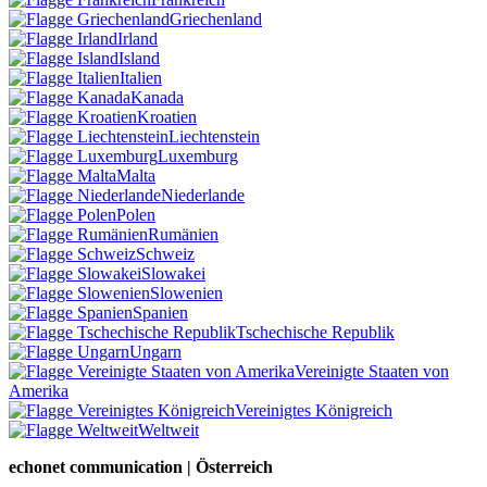
Griechenland
Irland
Island
Italien
Kanada
Kroatien
Liechtenstein
Luxemburg
Malta
Niederlande
Polen
Rumänien
Schweiz
Slowakei
Slowenien
Spanien
Tschechische Republik
Ungarn
Vereinigte Staaten von
Amerika
Vereinigtes Königreich
Weltweit
echonet communication | Österreich