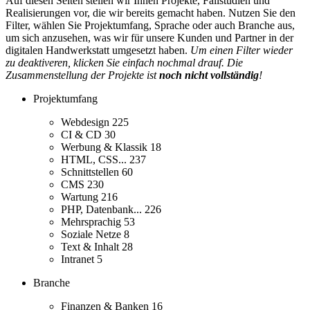
Auf diesen Seiten stellen wir Ihnen Projekte, Fallstudien und
Realisierungen vor, die wir bereits gemacht haben. Nutzen Sie den
Filter, wählen Sie Projektumfang, Sprache oder auch Branche aus,
um sich anzusehen, was wir für unsere Kunden und Partner in der
digitalen Handwerkstatt umgesetzt haben.
Um einen Filter wieder
zu deaktiveren, klicken Sie einfach nochmal drauf. Die
Zusammenstellung der Projekte ist
noch nicht vollständig
!
Projektumfang
Webdesign
225
CI & CD
30
Werbung & Klassik
18
HTML, CSS...
237
Schnittstellen
60
CMS
230
Wartung
216
PHP, Datenbank...
226
Mehrsprachig
53
Soziale Netze
8
Text & Inhalt
28
Intranet
5
Branche
Finanzen & Banken
16