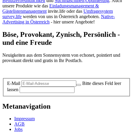
Benutzerfreundlichkeit
und
Suchmaschinen-Optimierung
.
Auch
unsere Produkte wie das
Einladungsmanagement &
Gästelistenmanagement
invite.life oder das
Umfragesystem
survey.life
werden von uns in Österreich angeboten.
Native-
Advertising in Österreich
- hier unsere Angebote!
Böse, Provokant, Zynisch, Persönlich -
und eine Freude
Neuigkeiten aus dem Sonnensystem von echonet, pointiert und
provokant direkt und gratis in Ihr Postfach.
Datenschutz-Information zum Newsletter
E-Mail
Bitte dieses Feld leer
lassen
Metanavigation
Impressum
AGB
Jobs