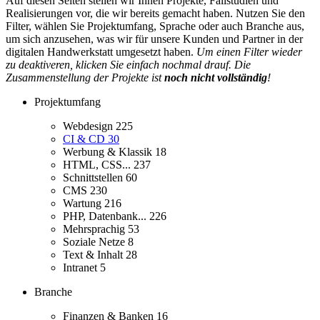
Auf diesen Seiten stellen wir Ihnen Projekte, Fallstudien und
Realisierungen vor, die wir bereits gemacht haben. Nutzen Sie den
Filter, wählen Sie Projektumfang, Sprache oder auch Branche aus,
um sich anzusehen, was wir für unsere Kunden und Partner in der
digitalen Handwerkstatt umgesetzt haben.
Um einen Filter wieder
zu deaktiveren, klicken Sie einfach nochmal drauf. Die
Zusammenstellung der Projekte ist
noch nicht vollständig
!
Projektumfang
Webdesign
225
CI & CD
30
Werbung & Klassik
18
HTML, CSS...
237
Schnittstellen
60
CMS
230
Wartung
216
PHP, Datenbank...
226
Mehrsprachig
53
Soziale Netze
8
Text & Inhalt
28
Intranet
5
Branche
Finanzen & Banken
16