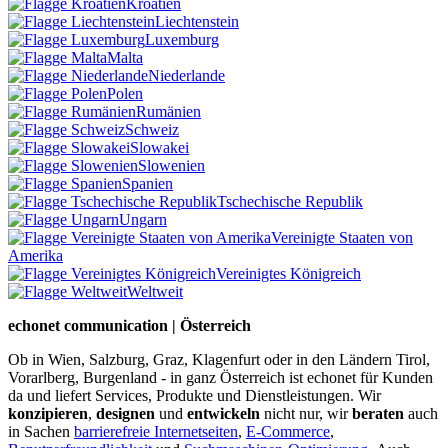
Kroatien
Liechtenstein
Luxemburg
Malta
Niederlande
Polen
Rumänien
Schweiz
Slowakei
Slowenien
Spanien
Tschechische Republik
Ungarn
Vereinigte Staaten von
Amerika
Vereinigtes Königreich
Weltweit
echonet communication | Österreich
Ob in Wien, Salzburg, Graz, Klagenfurt oder in den Ländern Tirol,
Vorarlberg, Burgenland - in ganz Österreich ist echonet für Kunden
da und liefert Services, Produkte und Dienstleistungen. Wir
konzipieren
,
designen
und
entwickeln
nicht nur, wir
beraten
auch
in Sachen
barrierefreie Internetseiten
,
E-Commerce
,