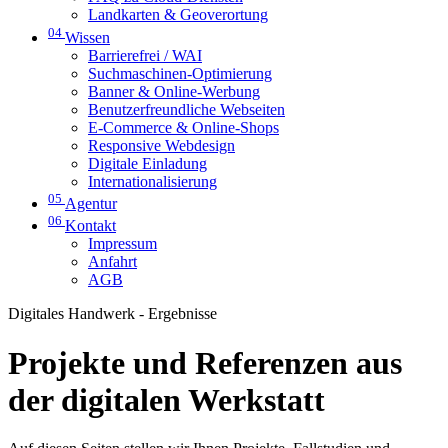
Landkarten & Geoverortung
04
Wissen
Barrierefrei / WAI
Suchmaschinen-Optimierung
Banner & Online-Werbung
Benutzerfreundliche Webseiten
E-Commerce & Online-Shops
Responsive Webdesign
Digitale Einladung
Internationalisierung
05
Agentur
06
Kontakt
Impressum
Anfahrt
AGB
Digitales Handwerk - Ergebnisse
Projekte und Referenzen aus
der digitalen Werkstatt