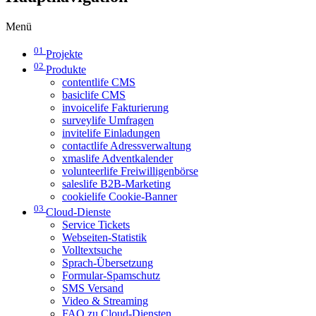
Menü
01
Projekte
02
Produkte
contentlife CMS
basiclife CMS
invoicelife Fakturierung
surveylife Umfragen
invitelife Einladungen
contactlife Adressverwaltung
xmaslife Adventkalender
volunteerlife Freiwilligenbörse
saleslife B2B-Marketing
cookielife Cookie-Banner
03
Cloud-Dienste
Service Tickets
Webseiten-Statistik
Volltextsuche
Sprach-Übersetzung
Formular-Spamschutz
SMS Versand
Video & Streaming
FAQ zu Cloud-Diensten